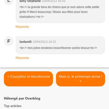
L
lamy Stéphanie
10/04/2013 18:16
<br /> la grande fana de chiens que je suis adore cette petite
grille !!! Merci beaucoup ! Bravo aux filles pour leurs
réalisations !<br />
Répondre
F
fanfan45
10/04/2013 18:15
<br /> tres jolies brodeies bravo!!bonne soirée bisous<br />
Répondre
< Cousybloc et biscobourse
Mais si, le printemps arrive !
>
Hébergé par Overblog
Top articles