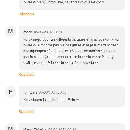
/> <br /> Merci Frimousse, bel après-midi à toi.<br />
Répondre
M
marie
05/06/2014 10:09
<br /> merci pour tes différents partages et tu as vu?<br /> <br
/> <br /> je modifie pas mal tes grilles et le plus marrant c'est
que lapompette à eau est exactement de lamême couleur
que la sienne(elle est venue hier)<br /> <br /> <br /> meryl
était aux anges!!<br /> <br /> <br /> bisous<br />
Répondre
F
fanfan45
05/06/2014 09:16
<br /> bravo jolies broderies!!!<br />
Répondre
M
Marie-Thérèse
05/06/2014 00:26