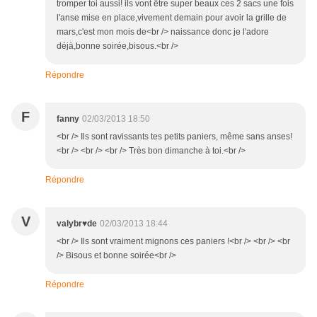
tromper toi aussi! ils vont être super beaux ces 2 sacs une fois
l'anse mise en place,vivement demain pour avoir la grille de
mars,c'est mon mois de<br /> naissance donc je l'adore
déjà,bonne soirée,bisous.<br />
Répondre
F
fanny
02/03/2013 18:50
<br /> Ils sont ravissants tes petits paniers, même sans anses!
<br /> <br /> <br /> Très bon dimanche à toi.<br />
Répondre
V
valybr♥de
02/03/2013 18:44
<br /> Ils sont vraiment mignons ces paniers !<br /> <br /> <br
/> Bisous et bonne soirée<br />
Répondre