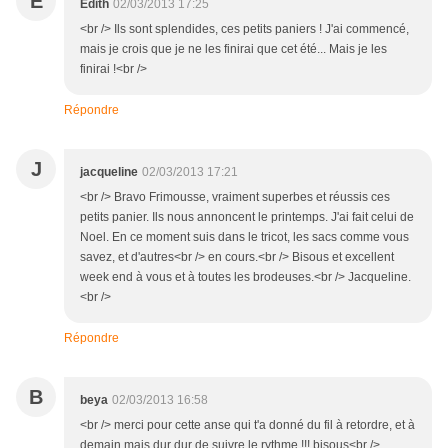
E
Edith
02/03/2013 17:25
<br /> Ils sont splendides, ces petits paniers ! J'ai commencé,
mais je crois que je ne les finirai que cet été... Mais je les
finirai !<br />
Répondre
J
jacqueline
02/03/2013 17:21
<br /> Bravo Frimousse, vraiment superbes et réussis ces
petits panier. Ils nous annoncent le printemps. J'ai fait celui de
Noel. En ce moment suis dans le tricot, les sacs comme vous
savez, et d'autres<br /> en cours.<br /> Bisous et excellent
week end à vous et à toutes les brodeuses.<br /> Jacqueline.
<br />
Répondre
B
beya
02/03/2013 16:58
<br /> merci pour cette anse qui t'a donné du fil à retordre, et à
demain mais dur dur de suivre le rythme !!! bisous<br />