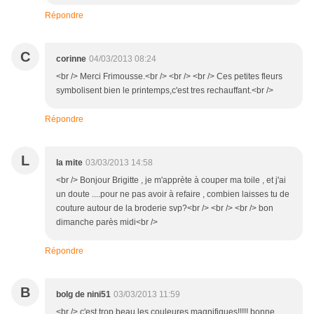
Répondre
C
corinne
04/03/2013 08:24
<br /> Merci Frimousse.<br /> <br /> <br /> Ces petites fleurs
symbolisent bien le printemps,c'est tres rechauffant.<br />
Répondre
L
la mite
03/03/2013 14:58
<br /> Bonjour Brigitte , je m'apprète à couper ma toile , et j'ai
un doute ....pour ne pas avoir à refaire , combien laisses tu de
couture autour de la broderie svp?<br /> <br /> <br /> bon
dimanche parès midi<br />
Répondre
B
bolg de nini51
03/03/2013 11:59
<br /> c'est trop beau les couleures magnifiques!!!!! bonne