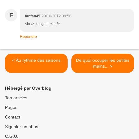
F
fanfan45
20/10/2012 09:58
<br /> tres joli!!!<br />
Répondre
< Au rythme des saisons
De quoi occuper les petites
mains... >
Hébergé par Overblog
Top articles
Pages
Contact
Signaler un abus
C.G.U.