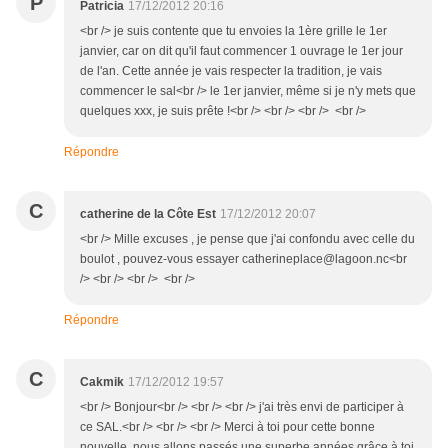
P
Patricia
17/12/2012 20:16
<br /> je suis contente que tu envoies la 1ère grille le 1er
janvier, car on dit qu'il faut commencer 1 ouvrage le 1er jour
de l'an. Cette année je vais respecter la tradition, je vais
commencer le sal<br /> le 1er janvier, même si je n'y mets que
quelques xxx, je suis prête !<br /> <br /> <br /> <br />
Répondre
C
catherine de la Côte Est
17/12/2012 20:07
<br /> Mille excuses , je pense que j'ai confondu avec celle du
boulot , pouvez-vous essayer catherineplace@lagoon.nc<br
/> <br /> <br /> <br />
Répondre
C
Cakmik
17/12/2012 19:57
<br /> Bonjour<br /> <br /> <br /> j'ai très envi de participer à
ce SAL.<br /> <br /> <br /> Merci à toi pour cette bonne
nouvelle, nous allons passés une superbe années grâce à toi