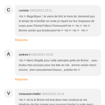
C
corinne
03/02/2013 20:21
<br /> Magnifique ! Je viens de finir le mois de Janvieret pas
le temps de m'arrêter en route je repart sur les chapeaux de
roues avec Février!! Merci Frimousse!!<br /> <br /> <br />
Bonne soirée aux brodeuses!<br /> <br /> <br /> <br />
Répondre
A
andree-l
03/02/2013 20:20
<br /> Merci Brigitte pour cette adorable grille de février , avec
toutes mes excuses pour ma tete en l'air , bonne soirée merci
encore , bien amicalement bisous , andrée<br />
Répondre
V
viviana/orchidée
03/02/2013 20:14
<br /> oh la la février est tout dans mes couleurs je me
dépêche de finir janvier pour pourvoir broder la suite merci