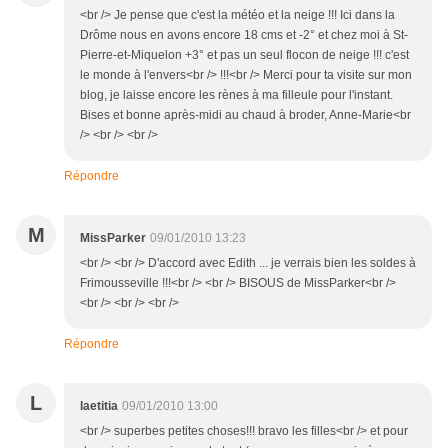
<br /> Je pense que c'est la météo et la neige !!! Ici dans la
Drôme nous en avons encore 18 cms et -2° et chez moi à St-
Pierre-et-Miquelon +3° et pas un seul flocon de neige !!! c'est
le monde à l'envers<br /> !!!<br /> Merci pour ta visite sur mon
blog, je laisse encore les rènes à ma filleule pour l'instant.
Bises et bonne après-midi au chaud à broder, Anne-Marie<br
/> <br /> <br />
Répondre
M
MissParker
09/01/2010 13:23
<br /> <br /> D'accord avec Edith ... je verrais bien les soldes à
Frimousseville !!!<br /> <br /> BISOUS de MissParker<br />
<br /> <br /> <br />
Répondre
L
laetitia
09/01/2010 13:00
<br /> superbes petites choses!!! bravo les filles<br /> et pour