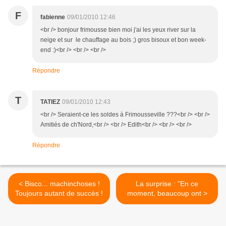
F
fabienne
09/01/2010 12:46
<br /> bonjour frimousse bien moi j'ai les yeux river sur la
neige et sur le chauffage au bois ;) gros bisoux et bon week-
end :)<br /> <br /> <br />
Répondre
T
TATIEZ
09/01/2010 12:43
<br /> Seraient-ce les soldes à Frimousseville ???<br /> <br />
Amitiés de ch'Nord,<br /> <br /> Edith<br /> <br /> <br />
Répondre
< Bisco... machinchoses !
La surprise : "En ce
Toujours autant de succès !
moment, beaucoup ont >