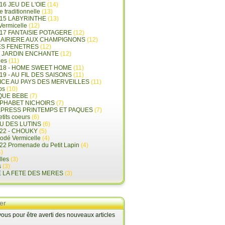
16 JEU DE L'OIE
(14)
e traditionnelle
(13)
015 LABYRINTHE
(13)
 Vermicelle
(12)
17 FANTAISIE POTAGERE
(12)
LAIRIERE AUX CHAMPIGNONS
(12)
ES FENETRES
(12)
E JARDIN ENCHANTE
(12)
les
(11)
018 - HOME SWEET HOME
(11)
19 - AU FIL DES SAISONS
(11)
LICE AU PAYS DES MERVEILLES
(11)
ps
(10)
QUE BEBE
(7)
LPHABET NICHOIRS
(7)
XPRESS PRINTEMPS ET PAQUES
(7)
tits coeurs
(6)
U DES LUTINS
(6)
22 - CHOUKY
(5)
rodé Vermicelle
(4)
22 Promenade du Petit Lapin
(4)
)
lles
(3)
s
(3)
E LA FETE DES MERES
(3)
er
us pour être averti des nouveaux articles