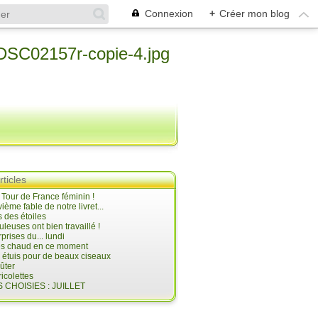
Connexion
+
Créer mon blog
rticles
e Tour de France féminin !
ième fable de notre livret...
 des étoiles
uleuses ont bien travaillé !
prises du... lundi
 très chaud en ce moment
s étuis pour de beaux ciseaux
oûter
icolettes
 CHOISIES : JUILLET