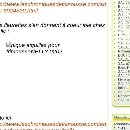
SAL 20
tp://www.leschroniquesdefrimousse.com/art
Broderi
le-6024839.html
SAL 2
Grilles
SAL 20
SAL C
s fleurettes s'en donnent à coeur joie chez
SAL D
ly !
SAL L
Citrouil
SAL 2
SAL 20
SAL A
Pinkee
BOUTI
SAL A
SAL E
Expo Pe
SAL JE
SAL 20
Livre b
SAL 20
lutins
(4
Aquare
Nappe
SAL D
o ici :
Newslett
tp://www.leschroniquesdefrimousse.com/art
Abonnez-vo
publiés.