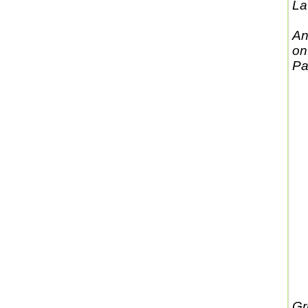
La
An
on
Pa
Gri