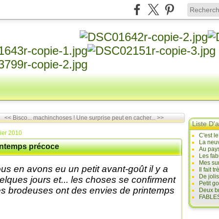
<< Bisco... machinchoses !
Une surprise peut en cacher... >>
Liste D'a
rier 2010
C'est l
La neuv
intemps précoce
Au pays
Les fab
Mes sur
us en avons eu un petit avant-goût il y a
Il fait
De joli
elques jours et... les choses se confirment
Petit g
les brodeuses ont des envies de printemps
Deux br
FABLES