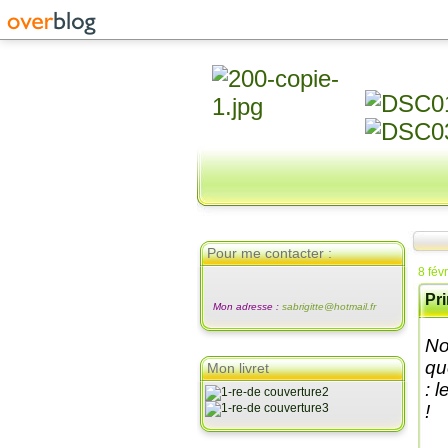
Pour me contacter :
8 fév
Pr
Mon adresse :
sabrigitte@hotmail.fr
No
qu
Mon livret
: 
!