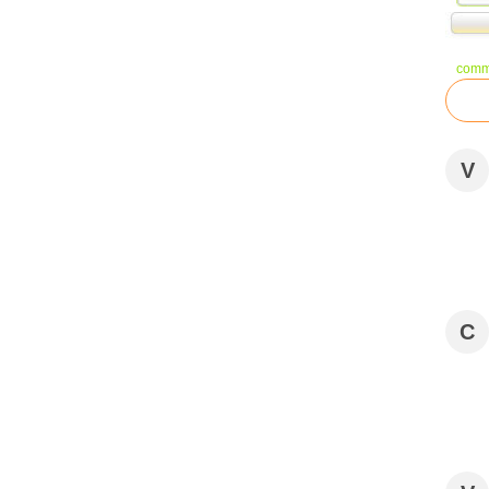
comm
V
C