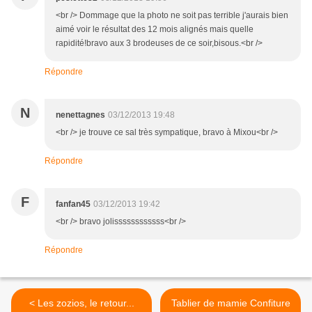
<br /> Dommage que la photo ne soit pas terrible j'aurais bien
aimé voir le résultat des 12 mois alignés mais quelle
rapidité!bravo aux 3 brodeuses de ce soir,bisous.<br />
Répondre
N
nenettagnes
03/12/2013 19:48
<br /> je trouve ce sal très sympatique, bravo à Mixou<br />
Répondre
F
fanfan45
03/12/2013 19:42
<br /> bravo jolissssssssssss<br />
Répondre
< Les zozios, le retour...
Tablier de mamie Confiture