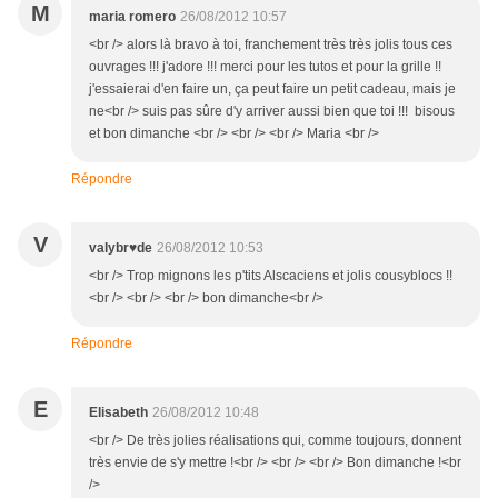
M
maria romero
26/08/2012 10:57
<br /> alors là bravo à toi, franchement très très jolis tous ces
ouvrages !!! j'adore !!! merci pour les tutos et pour la grille !!
j'essaierai d'en faire un, ça peut faire un petit cadeau, mais je
ne<br /> suis pas sûre d'y arriver aussi bien que toi !!! bisous
et bon dimanche <br /> <br /> <br /> Maria <br />
Répondre
V
valybr♥de
26/08/2012 10:53
<br /> Trop mignons les p'tits Alscaciens et jolis cousyblocs !!
<br /> <br /> <br /> bon dimanche<br />
Répondre
E
Elisabeth
26/08/2012 10:48
<br /> De très jolies réalisations qui, comme toujours, donnent
très envie de s'y mettre !<br /> <br /> <br /> Bon dimanche !<br
/>