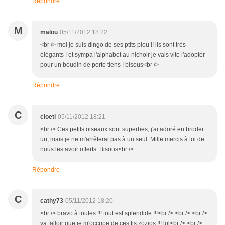
Répondre
M
malou
05/11/2012 18:22
<br /> moi je suis dingo de ses ptits piou !! ils sont très
élégants ! et sympa l'alphabet au nichoir je vais vite l'adopter
pour un boudin de porte tiens ! bisous<br />
Répondre
C
cloeti
05/11/2012 18:21
<br /> Ces petits oiseaux sont superbes, j'ai adoré en broder
un, mais je ne m'arrêterai pas à un seul. Mille mercis à toi de
nous les avoir offerts. Bisous<br />
Répondre
C
cathy73
05/11/2012 18:20
<br /> bravo à toutes !!! tout est splendide !!!<br /> <br /> <br />
va falloir que je m'occupe de ces tis zozios !!! lol<br /> <br />