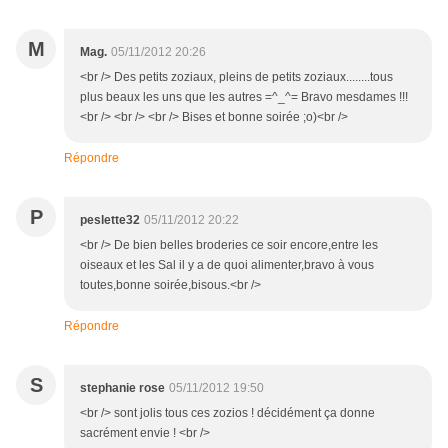
M
Mag.
05/11/2012 20:26
<br /> Des petits zoziaux, pleins de petits zoziaux........tous
plus beaux les uns que les autres =^_^= Bravo mesdames !!!
<br /> <br /> <br /> Bises et bonne soirée ;o)<br />
Répondre
P
peslette32
05/11/2012 20:22
<br /> De bien belles broderies ce soir encore,entre les
oiseaux et les Sal il y a de quoi alimenter,bravo à vous
toutes,bonne soirée,bisous.<br />
Répondre
S
stephanie rose
05/11/2012 19:50
<br /> sont jolis tous ces zozios ! décidément ça donne
sacrément envie ! <br />