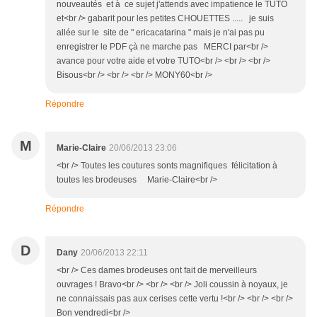
nouveautés et à ce sujet j'attends avec impatience le TUTO
et<br /> gabarit pour les petites CHOUETTES ..... je suis
allée sur le site de " ericacatarina " mais je n'ai pas pu
enregistrer le PDF çà ne marche pas MERCI par<br />
avance pour votre aide et votre TUTO<br /> <br /> <br />
Bisous<br /> <br /> <br /> MONY60<br />
Répondre
M
Marie-Claire
20/06/2013 23:06
<br /> Toutes les coutures sonts magnifiques félicitation à
toutes les brodeuses Marie-Claire<br />
Répondre
D
Dany
20/06/2013 22:11
<br /> Ces dames brodeuses ont fait de merveilleurs
ouvrages ! Bravo<br /> <br /> <br /> Joli coussin à noyaux, je
ne connaissais pas aux cerises cette vertu !<br /> <br /> <br />
Bon vendredi<br />