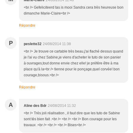
Marie-Claire
24/08/2014 11:46
<br /> Gefeliciteerd tas is mooi Sandra cera très heureuse bon
dimanche Marie-Claire<br />
Répondre
P
peslette32
24/08/2014 11:38
<br /> Je trouve ce cartable très beau,j'ai flaché dessus quand
je l'ai vu chez Sabine,je viens d'acheter le tuto de son panier
à ouvrages,tout donne envie chez elle! je préfére être à ma
place qu'à la<br /> tienne pour le ponçage,quel corvée! bon
courage,bisous.<br />
Répondre
A
Aline des Bdr
24/08/2014 11:32
<br /> Trés joli réalisation , il faut dire que les tuto de Sabine
sont tès bien fait .<br /> <br /> <br /> Bon courage pour les
travaux .<br /> <br /> <br /> Bises<br />