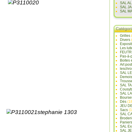
SAL A
SAL J
SAL M
Catégor
Grilles
Divers
Exposi
Les lut
FEUTR
Pas-à-
Boites 
Art pos
leschr
SAL L
Demois
Trouss
SAL T
Cousyb
SAL L
Bourse
Dés
(18
JEU D
Sacs
(1
SAL C
Broderi
Panier
SAL Ex
SAL JE