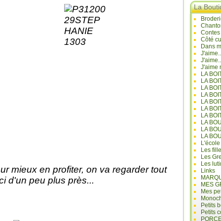
La Bout
Broderi
Chanto
Contes
Côté cu
Dans mo
J'aime.
J'aime.
J'aime 
LA BO
LA BOI
LA BOI
LA BO
LA BOI
LA BOI
LA BOI
LA BO
LA BO
LA BO
L'école
Les fill
Les Gre
Les lut
ur mieux en profiter, on va regarder tout
Links
MARQU
ci d'un peu plus près...
MES G
Mes pet
Monoc
Petits 
Petits 
PORCE