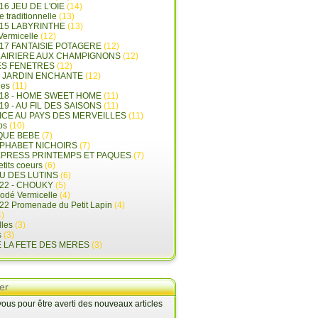
16 JEU DE L'OIE
(14)
e traditionnelle
(13)
015 LABYRINTHE
(13)
 Vermicelle
(12)
17 FANTAISIE POTAGERE
(12)
LAIRIERE AUX CHAMPIGNONS
(12)
ES FENETRES
(12)
E JARDIN ENCHANTE
(12)
les
(11)
018 - HOME SWEET HOME
(11)
19 - AU FIL DES SAISONS
(11)
LICE AU PAYS DES MERVEILLES
(11)
ps
(10)
QUE BEBE
(7)
LPHABET NICHOIRS
(7)
XPRESS PRINTEMPS ET PAQUES
(7)
tits coeurs
(6)
U DES LUTINS
(6)
22 - CHOUKY
(5)
rodé Vermicelle
(4)
22 Promenade du Petit Lapin
(4)
)
lles
(3)
s
(3)
E LA FETE DES MERES
(3)
er
us pour être averti des nouveaux articles