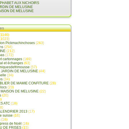
LPHABET AUX NICHOIRS
ARDIN DE MELUSINE
AISON DE MELUSINE
ies
(1146)
(1023)
tion Pickmachinchoses
(263)
ins
(258)
INE
(212)
pas
(172)
et cartonnages
(169)
tal et échanges
(63)
oniquesdefrimousse
(57)
E JARDIN DE MELUSINE
(44)
elle
(34)
es
(34)
ABLIER DE MAMIE CONFITURE
(28)
locs
(23)
A MAISON DE MELUSINE
(22)
s
(20)
)
ES ATC
(18)
8)
ALENDRIER 2013
(17)
e suisse
(16)
s
(16)
press de Noël
(16)
U DE FRISES
(15)