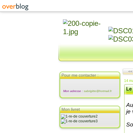
<<
Pour me contacter :
14 m
Le 
Mon adresse :
sabrigitte@hotmail.fr
Au
Mon livret
je
So