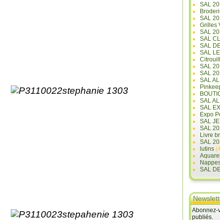
SAL 20
Broderi
SAL 2
Grilles
SAL 20
SAL C
SAL D
SAL L
Citrouil
SAL 2
SAL 20
SAL A
Pinkee
BOUTI
SAL A
SAL E
Expo Pe
SAL JE
SAL 20
Livre b
SAL 20
lutins
(4
Aquare
Nappe
SAL D
Newslett
Abonnez-vo
publiés.