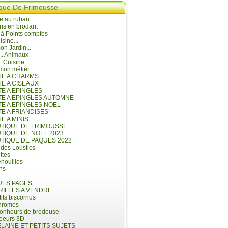
ique De Frimousse
e au ruban
ns en brodant
 à Points comptés
isine...
n Jardin...
... Animaux
.. Cuisine
mon métier
ITE A CHARMS
TE A CISEAUX
TE A EPINGLES
ITE A EPINGLES AUTOMNE
TE A EPINGLES NOEL
TE A FRIANDISES
TE A MINIS
UTIQUE DE FRIMOUSSE
UTIQUE DE NOEL 2023
UTIQUE DE PAQUES 2022
 des Loustics
ettes
nouilles
ins
ES PAGES
RILLES A VENDRE
its biscornus
hromes
bonheurs de brodeuse
coeurs 3D
LAINE ET PETITS SUJETS