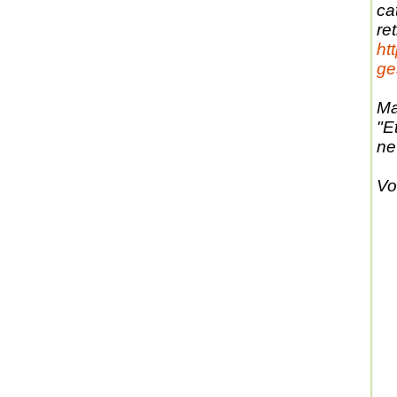
ca
re
ht
ge
Ma
"E
ne
Vo