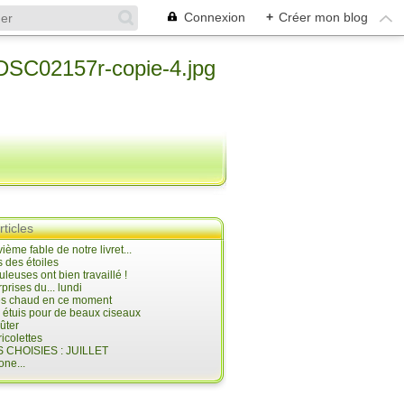
Connexion
+
Créer mon blog
rticles
ième fable de notre livret...
 des étoiles
uleuses ont bien travaillé !
prises du... lundi
 très chaud en ce moment
s étuis pour de beaux ciseaux
oûter
icolettes
 CHOISIES : JUILLET
ne...