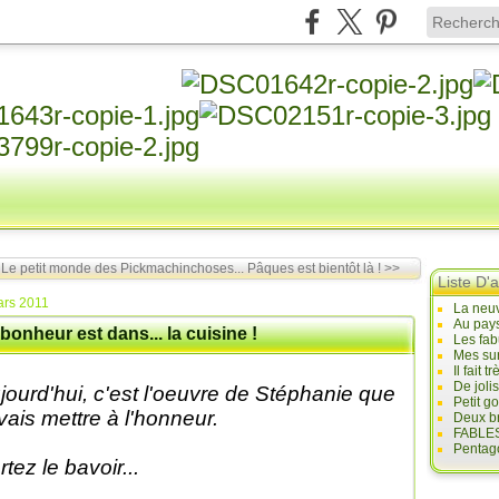
 Le petit monde des Pickmachinchoses...
Pâques est bientôt là ! >>
Liste D'a
ars 2011
La neuv
Au pays
bonheur est dans... la cuisine !
Les fab
Mes sur
Il fait
De joli
jourd'hui, c'est l'oeuvre de Stéphanie que
Petit g
 vais mettre à l'honneur.
Deux br
FABLES
Pentago
rtez le bavoir...