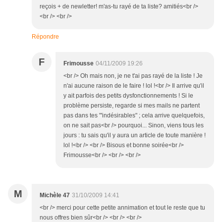
reçois + de newletter! m'as-tu rayé de ta liste? amitiés<br />
<br /> <br />
Répondre
F
Frimousse
04/11/2009 19:26
<br /> Oh mais non, je ne t'ai pas rayé de la liste ! Je
n'ai aucune raison de le faire ! lol !<br /> Il arrive qu'il
y ait parfois des petits dysfonctionnements ! Si le
problème persiste, regarde si mes mails ne partent
pas dans tes "'indésirables" ; cela arrive quelquefois,
on ne sait pas<br /> pourquoi... Sinon, viens tous les
jours : tu sais qu'il y aura un article de toute manière !
lol !<br /> <br /> Bisous et bonne soirée<br />
Frimousse<br /> <br /> <br />
M
Michèle 47
31/10/2009 14:41
<br /> merci pour cette petite annimation et tout le reste que tu
nous offres bien sûr<br /> <br /> <br />