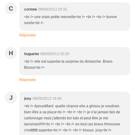
C
corinne
08/09/2013 20:31
<br /> une vraie petite merveille<br /> <br /> <br /> bonne
soirée<br />
Répondre
H
huguette
08/09/2013 20:20
<br /> elle est superbe ta surprise du dimanche. Bravo.
Bisous<br />
Répondre
J
josy
08/09/2013 19:48
<br /> époustiflant quelle chance elle a ghisou je voudrais
bien être a sa place<br /> <br /> <br /> je n'ai jamais fais de
cartonnage mais j'attends ton tuto et peut être je me
lancerais!!!!!!<br /> <br /> <br /> en tout cas bravo frimousse
c'estttttttt superbe<br /> <br /> <br /> bisous josy<br />