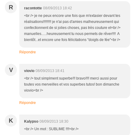
R
racontotte
08/09/2013 18:42
<br /> je ne peux encore une fois que m'extasier devant tes
réalisations!!!!!!!!! je n'ai pas d'amies malheureusement qui
confectionnent de si jolies choses, pas très couture et<br />
manuelles......heureusement tu nous permets de rêver!!!! A
bientôt...et encore une fois félicitations "doigts de fée"<br />
Répondre
V
viovio
08/09/2013 18:41
<br /> tout simplment superbe!!! bravo!!!! merci aussi pour
toutes vos merveilles et vos superbes tutos! bon dimanche
viovio<br />
Répondre
K
Kalypso
08/09/2013 18:30
<br /> Un mot : SUBLIME !!!!<br />