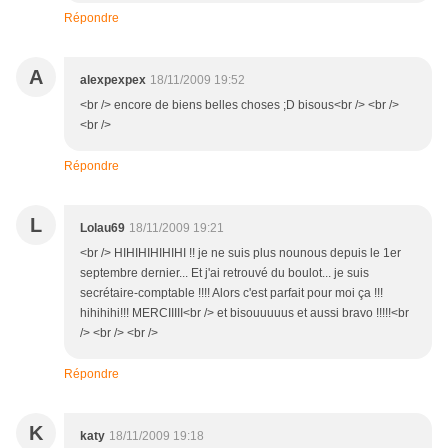
Répondre
A
alexpexpex
18/11/2009 19:52
<br /> encore de biens belles choses ;D bisous<br /> <br />
<br />
Répondre
L
Lolau69
18/11/2009 19:21
<br /> HIHIHIHIHIHI !! je ne suis plus nounous depuis le 1er
septembre dernier... Et j'ai retrouvé du boulot... je suis
secrétaire-comptable !!!! Alors c'est parfait pour moi ça !!!
hihihihi!!! MERCIIIII<br /> et bisouuuuus et aussi bravo !!!!!<br
/> <br /> <br />
Répondre
K
katy
18/11/2009 19:18