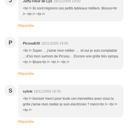
J
Jaffy-Fleur de Lys
18/11/2009 19:00
<br /> Ils sont mignons ces petits tableaux métiers. Bisous<br
/> <br /> <br />
Répondre
P
Picsou630
18/11/2009 19:00
<br /> Super .... j'aime mon métier .... et oui je suis comptable
... d'où mon surnom de Picsou.... Encore une grille très sympa.
<br /> Bises<br /> <br /> <br />
Répondre
S
sylvie
18/11/2009 18:50
<br /> bonsoir merci pour toute ces merveilles avez vous la
grille j'aime mon metier je suis electricien ? merci<br /> <br />
<br />
Répondre