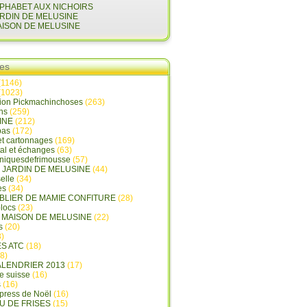
LPHABET AUX NICHOIRS
ARDIN DE MELUSINE
AISON DE MELUSINE
ies
(1146)
(1023)
tion Pickmachinchoses
(263)
ins
(259)
INE
(212)
pas
(172)
et cartonnages
(169)
tal et échanges
(63)
oniquesdefrimousse
(57)
E JARDIN DE MELUSINE
(44)
elle
(34)
es
(34)
ABLIER DE MAMIE CONFITURE
(28)
locs
(23)
A MAISON DE MELUSINE
(22)
s
(20)
)
ES ATC
(18)
8)
ALENDRIER 2013
(17)
e suisse
(16)
s
(16)
press de Noël
(16)
U DE FRISES
(15)