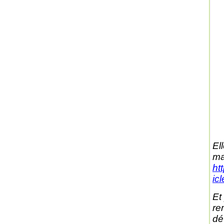
El
ma
ht
ic
Et
re
dé