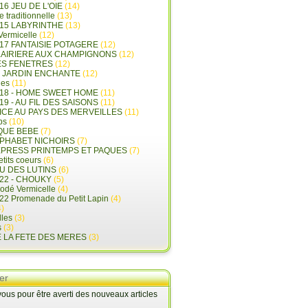
16 JEU DE L'OIE
(14)
e traditionnelle
(13)
015 LABYRINTHE
(13)
 Vermicelle
(12)
17 FANTAISIE POTAGERE
(12)
LAIRIERE AUX CHAMPIGNONS
(12)
ES FENETRES
(12)
E JARDIN ENCHANTE
(12)
les
(11)
018 - HOME SWEET HOME
(11)
19 - AU FIL DES SAISONS
(11)
LICE AU PAYS DES MERVEILLES
(11)
ps
(10)
QUE BEBE
(7)
LPHABET NICHOIRS
(7)
XPRESS PRINTEMPS ET PAQUES
(7)
tits coeurs
(6)
U DES LUTINS
(6)
22 - CHOUKY
(5)
rodé Vermicelle
(4)
22 Promenade du Petit Lapin
(4)
)
lles
(3)
s
(3)
E LA FETE DES MERES
(3)
er
us pour être averti des nouveaux articles