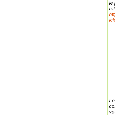
le
ret
ht
ic
Le
co
vo