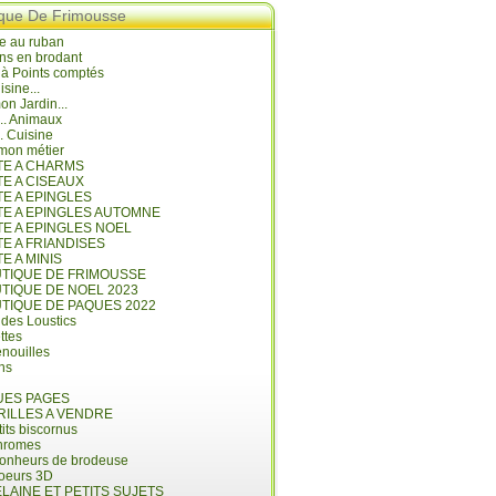
ique De Frimousse
e au ruban
ns en brodant
 à Points comptés
isine...
n Jardin...
... Animaux
.. Cuisine
mon métier
ITE A CHARMS
TE A CISEAUX
TE A EPINGLES
ITE A EPINGLES AUTOMNE
TE A EPINGLES NOEL
TE A FRIANDISES
TE A MINIS
UTIQUE DE FRIMOUSSE
UTIQUE DE NOEL 2023
UTIQUE DE PAQUES 2022
 des Loustics
ettes
nouilles
ins
ES PAGES
RILLES A VENDRE
its biscornus
hromes
bonheurs de brodeuse
coeurs 3D
LAINE ET PETITS SUJETS