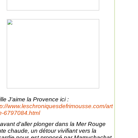
ille J'aime la Provence ici :
tp://www.leschroniquesdefrimousse.com/art
le-6797084.html
 avant d'aller plonger dans la Mer Rouge
ute chaude, un détour vivifiant vers la
cardie nous est proposé par Mamychachat