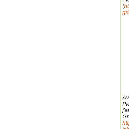
(
ht
gr
Av
Pi
j'a
Gri
ht