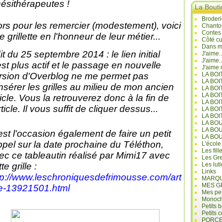
nésithérapeutes !
La Bout
Broderi
ors pour les remercier (modestement), voici
Chanto
Contes
e grillette en l'honneur de leur métier...
Côté cu
Dans mo
it du 25 septembre 2014 : le lien initial
J'aime.
J'aime.
est plus actif et le passage en nouvelle
J'aime 
rsion d'Overblog ne me permet pas
LA BO
LA BOI
insérer les grilles au milieu de mon ancien
LA BOI
LA BO
ticle. Vous la retrouverez donc à la fin de
LA BOI
rticle. Il vous suffit de cliquer dessus...
LA BOI
LA BOI
LA BO
LA BO
est l'occasion également de faire un petit
LA BO
ppel sur la date prochaine du Téléthon,
L'école
Les fill
ec ce tableautin réalisé par Mimi17 avec
Les Gre
te grille :
Les lut
Links
tp://www.leschroniquesdefrimousse.com/art
MARQU
MES G
le-13921501.html
Mes pet
Monoc
Petits 
Petits 
PORCE