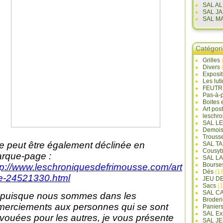
SAL A
SAL J
SAL M
Catégor
Grilles
Divers
Exposi
Les lut
FEUTR
Pas-à-
Boites 
Art pos
leschr
SAL L
Demois
Trouss
le peut être également déclinée en
SAL T
Cousyb
rque-page :
SAL L
Bourse
tp://www.leschroniquesdefrimousse.com/art
Dés
(18
le-24521330.html
JEU D
Sacs
(1
SAL C
 puisque nous sommes dans les
Broderi
merciements aux personnes qui se sont
Panier
SAL Ex
vouées pour les autres, je vous présente
SAL JE