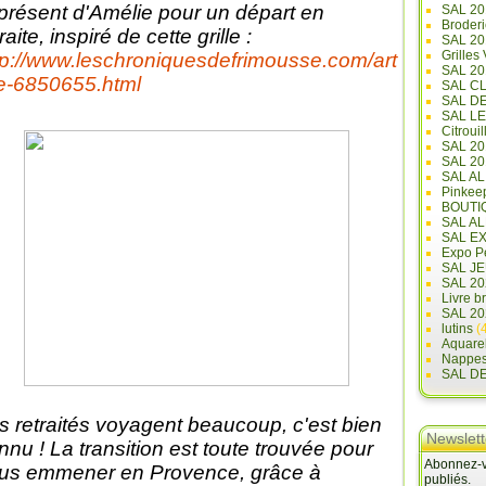
 présent d'Amélie pour un départ en
SAL 20
Broderi
raite, inspiré de cette grille :
SAL 2
Grilles
tp://www.leschroniquesdefrimousse.com/art
SAL 20
le-6850655.html
SAL C
SAL D
SAL L
Citrouil
SAL 2
SAL 20
SAL A
Pinkee
BOUTI
SAL A
SAL E
Expo Pe
SAL JE
SAL 20
Livre b
SAL 20
lutins
(4
Aquare
Nappe
SAL D
s retraités voyagent beaucoup, c'est bien
Newslett
nnu ! La transition est toute trouvée pour
Abonnez-vo
us emmener en Provence, grâce à
publiés.