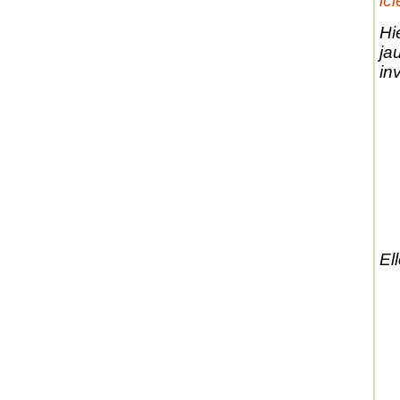
ic
Hi
ja
inv
Ell