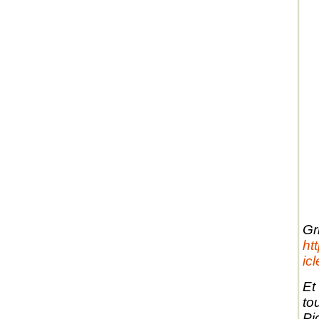
Gr
ht
ic
Et
to
Pi