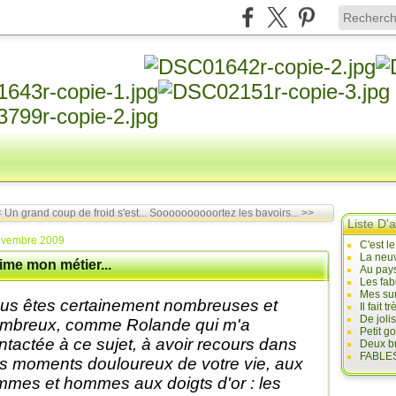
 Un grand coup de froid s'est...
Soooooooooortez les bavoirs... >>
Liste D'a
ovembre 2009
C'est l
La neuv
ime mon métier...
Au pays
Les fab
Mes sur
us êtes certainement nombreuses et
Il fait
De joli
mbreux, comme Rolande qui m'a
Petit g
ntactée à ce sujet, à avoir recours dans
Deux br
FABLES
s moments douloureux de votre vie, aux
mmes et hommes aux doigts d'or : les