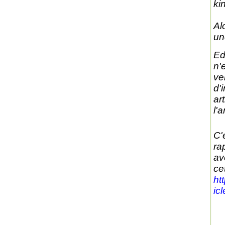
ki
Al
un
Ed
n'
ve
d'
ar
l'a
C'
ra
av
cet
ht
ic