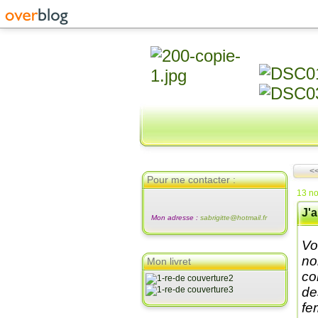
<<
Pour me contacter :
13 n
J'a
Mon adresse :
sabrigitte@hotmail.fr
Vo
no
Mon livret
co
de
fe