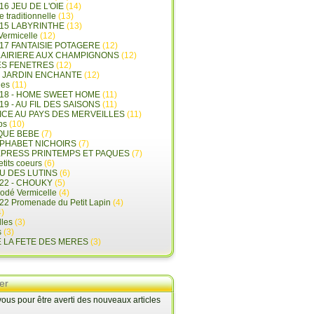
16 JEU DE L'OIE
(14)
e traditionnelle
(13)
015 LABYRINTHE
(13)
 Vermicelle
(12)
17 FANTAISIE POTAGERE
(12)
LAIRIERE AUX CHAMPIGNONS
(12)
ES FENETRES
(12)
E JARDIN ENCHANTE
(12)
les
(11)
018 - HOME SWEET HOME
(11)
19 - AU FIL DES SAISONS
(11)
LICE AU PAYS DES MERVEILLES
(11)
ps
(10)
QUE BEBE
(7)
LPHABET NICHOIRS
(7)
XPRESS PRINTEMPS ET PAQUES
(7)
tits coeurs
(6)
U DES LUTINS
(6)
22 - CHOUKY
(5)
rodé Vermicelle
(4)
22 Promenade du Petit Lapin
(4)
)
lles
(3)
s
(3)
E LA FETE DES MERES
(3)
er
us pour être averti des nouveaux articles