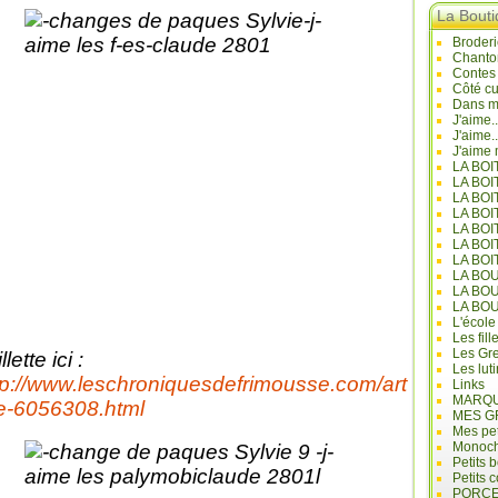
La Bout
Broderi
Chanto
Contes
Côté cu
Dans mo
J'aime.
J'aime.
J'aime 
LA BO
LA BOI
LA BOI
LA BO
LA BOI
LA BOI
LA BOI
LA BO
LA BO
LA BO
L'école
Les fill
Les Gre
llette ici :
Les lut
tp://www.leschroniquesdefrimousse.com/art
Links
MARQU
le-6056308.html
MES G
Mes pet
Monoc
Petits 
Petits 
PORCE