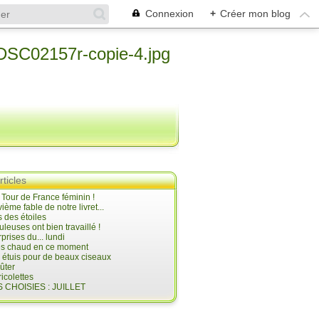
Connexion
+
Créer mon blog
rticles
e Tour de France féminin !
ième fable de notre livret...
 des étoiles
uleuses ont bien travaillé !
prises du... lundi
 très chaud en ce moment
s étuis pour de beaux ciseaux
oûter
icolettes
 CHOISIES : JUILLET