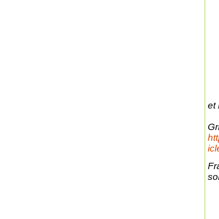
et
Gri
ht
ic
Fr
son