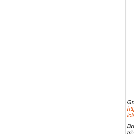
Gri
ht
ic
Br
tr