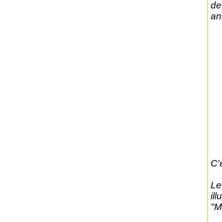
de
an
C'
Le
il
"M