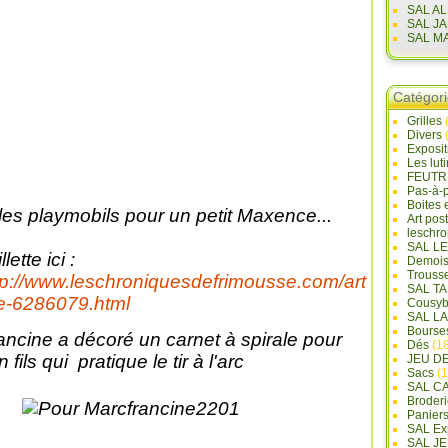
SAL A
SAL J
SAL M
Catégor
Grilles
Divers
Exposi
Les lut
FEUTR
Pas-à-
Boites 
 les playmobils pour un petit Maxence...
Art pos
leschr
SAL L
llette ici :
Demois
Trouss
tp://www.leschroniquesdefrimousse.com/art
SAL T
le-6286079.html
Cousyb
SAL L
Bourse
ancine a décoré un carnet à spirale pour
Dés
(18
 fils qui pratique le tir à l'arc
JEU D
Sacs
(1
SAL C
Broderi
Panier
SAL Ex
SAL JE