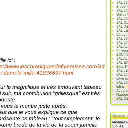
SAL 20
Broderi
SAL 2
Grilles
SAL 20
SAL C
SAL D
SAL L
Citrouil
SAL 2
SAL 20
SAL A
Pinkee
BOUTI
SAL A
lle ici :
SAL E
tp://www.leschroniquesdefrimousse.com/art
Expo Pe
SAL JE
le-dans-le-mille-41836697.html
SAL 20
Livre b
SAL 20
ur le magnifique et très émouvant tableau
lutins
(4
Aquare
i suit, ma contribution "grillesque" est très
Nappe
deste.
SAL D
 vous la montre juste après.
 faut que je vous explique ce que
Newslett
présente ce tableau : "tout simplement" le
Abonnez-vo
sumé brodé de la vie de la soeur jumelle
publiés.