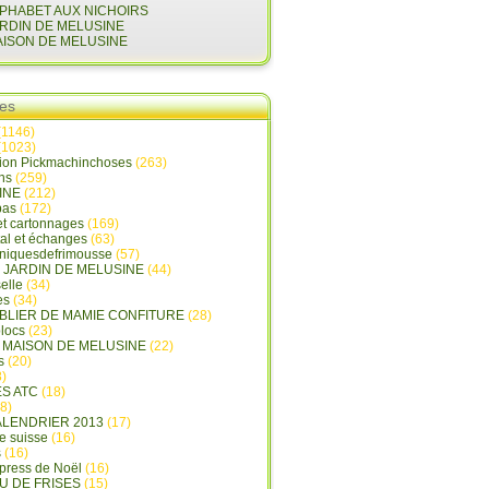
LPHABET AUX NICHOIRS
ARDIN DE MELUSINE
AISON DE MELUSINE
ies
(1146)
(1023)
tion Pickmachinchoses
(263)
ins
(259)
INE
(212)
pas
(172)
et cartonnages
(169)
tal et échanges
(63)
oniquesdefrimousse
(57)
E JARDIN DE MELUSINE
(44)
elle
(34)
es
(34)
ABLIER DE MAMIE CONFITURE
(28)
locs
(23)
A MAISON DE MELUSINE
(22)
s
(20)
)
ES ATC
(18)
8)
ALENDRIER 2013
(17)
e suisse
(16)
s
(16)
press de Noël
(16)
U DE FRISES
(15)