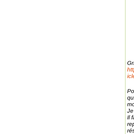
Gri
ht
ic
Po
qu
mo
Je
Il
re
ré