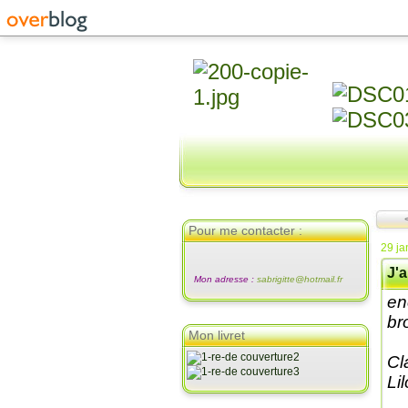
Pour me contacter :
29 ja
J'a
Mon adresse :
sabrigitte@hotmail.fr
en
br
Mon livret
Cl
Lil