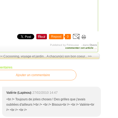
Repost
0
Published by Frimousse
-
dans
Divers
commenter cet article
…
<< Cocooning, voyage et jardin...
A chacun(e) son bon coeur... >>
entaires
Ajouter un commentaire
Valérie (Lapinou)
27/02/2010 14:47
<br /> Toujours de jolies choses ! Des grilles que j'avais
oubliées d'ailleurs !<br /> <br /> Bisous<br /> <br /> Valérie<br
/> <br /> <br />