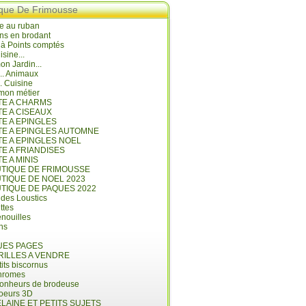
ique De Frimousse
e au ruban
ns en brodant
 à Points comptés
isine...
n Jardin...
... Animaux
.. Cuisine
mon métier
ITE A CHARMS
TE A CISEAUX
TE A EPINGLES
ITE A EPINGLES AUTOMNE
TE A EPINGLES NOEL
TE A FRIANDISES
TE A MINIS
UTIQUE DE FRIMOUSSE
UTIQUE DE NOEL 2023
UTIQUE DE PAQUES 2022
 des Loustics
ettes
nouilles
ins
ES PAGES
RILLES A VENDRE
its biscornus
hromes
bonheurs de brodeuse
coeurs 3D
LAINE ET PETITS SUJETS