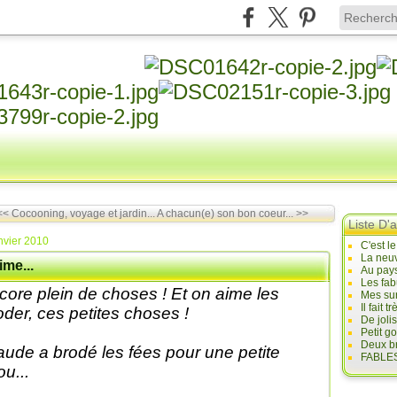
<< Cocooning, voyage et jardin...
A chacun(e) son bon coeur... >>
Liste D'a
nvier 2010
C'est l
La neuv
ime...
Au pays
Les fab
core plein de choses ! Et on aime les
Mes sur
Il fait
oder, ces petites choses !
De joli
Petit g
Deux br
aude a brodé les fées pour une petite
FABLES
ou...