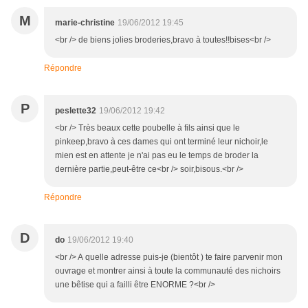
M
marie-christine
19/06/2012 19:45
<br /> de biens jolies broderies,bravo à toutes!!bises<br />
Répondre
P
peslette32
19/06/2012 19:42
<br /> Très beaux cette poubelle à fils ainsi que le
pinkeep,bravo à ces dames qui ont terminé leur nichoir,le
mien est en attente je n'ai pas eu le temps de broder la
dernière partie,peut-être ce<br /> soir,bisous.<br />
Répondre
D
do
19/06/2012 19:40
<br /> A quelle adresse puis-je (bientôt ) te faire parvenir mon
ouvrage et montrer ainsi à toute la communauté des nichoirs
une bêtise qui a failli être ENORME ?<br />