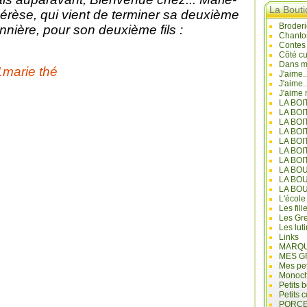
La Bout
érèse, qui vient de terminer sa deuxième
Broderi
nnière, pour son deuxième fils :
Chanto
Contes
Côté cu
Dans mo
J'aime.
J'aime.
J'aime 
LA BO
LA BOI
LA BOI
LA BO
LA BOI
LA BOI
LA BOI
LA BO
LA BO
LA BO
L'école
Les fill
Les Gre
Les lut
Links
MARQU
MES G
Mes pet
Monoc
Petits 
Petits 
PORCE