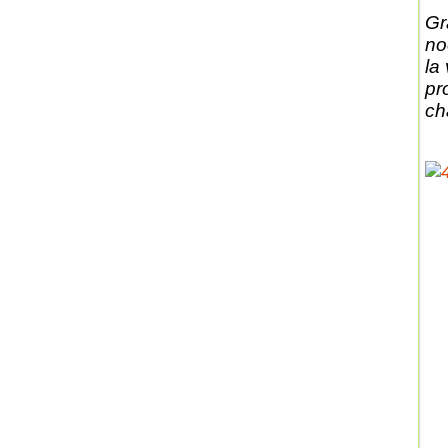
Gr
no
la
pr
ch