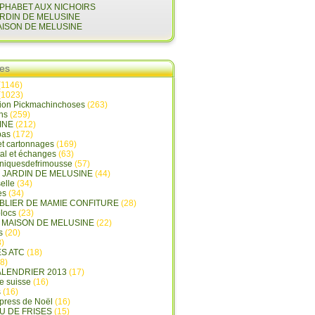
LPHABET AUX NICHOIRS
ARDIN DE MELUSINE
AISON DE MELUSINE
ies
(1146)
(1023)
tion Pickmachinchoses
(263)
ins
(259)
INE
(212)
pas
(172)
et cartonnages
(169)
tal et échanges
(63)
oniquesdefrimousse
(57)
E JARDIN DE MELUSINE
(44)
elle
(34)
es
(34)
ABLIER DE MAMIE CONFITURE
(28)
locs
(23)
A MAISON DE MELUSINE
(22)
s
(20)
)
ES ATC
(18)
8)
ALENDRIER 2013
(17)
e suisse
(16)
s
(16)
press de Noël
(16)
U DE FRISES
(15)