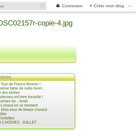
Connexion
+
Créer mon blog
rticles
e Tour de France féminin !
ième fable de notre livret...
 des étoiles
uleuses ont bien travaillé !
prises du... lundi
 très chaud en ce moment
s étuis pour de beaux ciseaux
oûter
icolettes
 CHOISIES : JUILLET