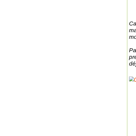
Ca
ma
moi
Pat
pr
dé