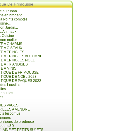
ique De Frimousse
e au ruban
ns en brodant
 à Points comptés
isine...
n Jardin...
... Animaux
.. Cuisine
mon métier
ITE A CHARMS
TE A CISEAUX
TE A EPINGLES
ITE A EPINGLES AUTOMNE
TE A EPINGLES NOEL
TE A FRIANDISES
TE A MINIS
UTIQUE DE FRIMOUSSE
UTIQUE DE NOEL 2023
UTIQUE DE PAQUES 2022
 des Loustics
ettes
nouilles
ins
ES PAGES
RILLES A VENDRE
its biscornus
hromes
bonheurs de brodeuse
coeurs 3D
LAINE ET PETITS SUJETS