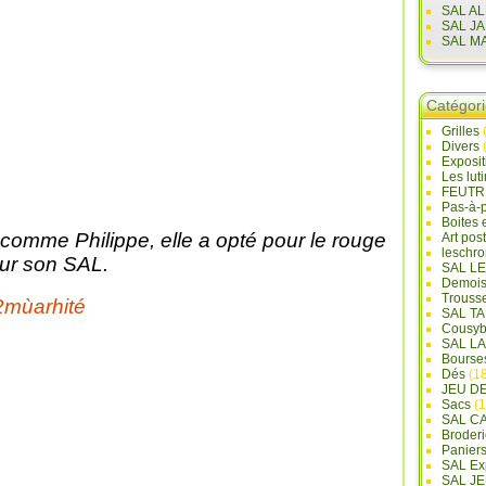
SAL A
SAL J
SAL M
Catégor
Grilles
Divers
Exposi
Les lut
FEUTR
Pas-à-
Boites 
 comme Philippe, elle a opté pour le rouge
Art pos
leschr
ur son SAL.
SAL L
Demois
Trouss
SAL T
Cousyb
SAL L
Bourse
Dés
(18
JEU D
Sacs
(1
SAL C
Broderi
Panier
SAL Ex
SAL JE