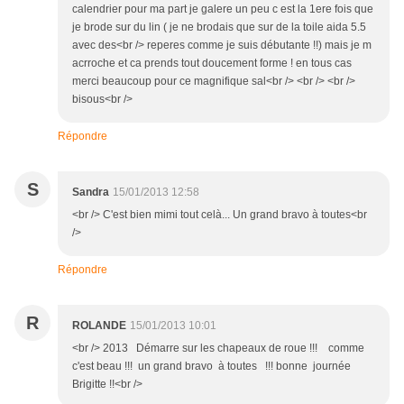
calendrier pour ma part je galere un peu c est la 1ere fois que
je brode sur du lin ( je ne brodais que sur de la toile aida 5.5
avec des<br /> reperes comme je suis débutante !!) mais je m
acrroche et ca prends tout doucement forme ! en tous cas
merci beaucoup pour ce magnifique sal<br /> <br /> <br />
bisous<br />
Répondre
S
Sandra
15/01/2013 12:58
<br /> C'est bien mimi tout celà... Un grand bravo à toutes<br
/>
Répondre
R
ROLANDE
15/01/2013 10:01
<br /> 2013 Démarre sur les chapeaux de roue !!! comme
c'est beau !!! un grand bravo à toutes !!! bonne journée
Brigitte !!<br />