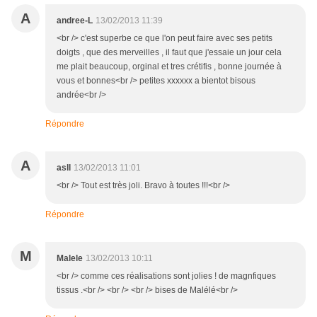
A
andree-L
13/02/2013 11:39
<br /> c'est superbe ce que l'on peut faire avec ses petits
doigts , que des merveilles , il faut que j'essaie un jour cela
me plait beaucoup, orginal et tres crétifis , bonne journée à
vous et bonnes<br /> petites xxxxxx a bientot bisous
andrée<br />
Répondre
A
asll
13/02/2013 11:01
<br /> Tout est très joli. Bravo à toutes !!!<br />
Répondre
M
Malele
13/02/2013 10:11
<br /> comme ces réalisations sont jolies ! de magnfiques
tissus .<br /> <br /> <br /> bises de Malélé<br />