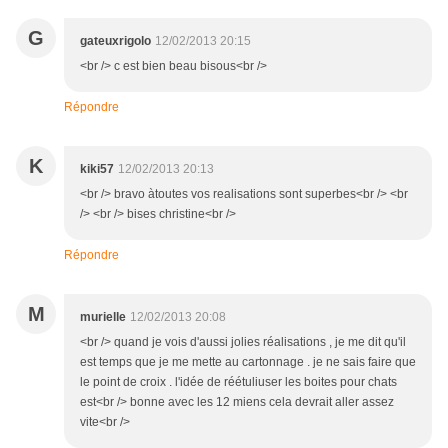
G
gateuxrigolo
12/02/2013 20:15
<br /> c est bien beau bisous<br />
Répondre
K
kiki57
12/02/2013 20:13
<br /> bravo àtoutes vos realisations sont superbes<br /> <br
/> <br /> bises christine<br />
Répondre
M
murielle
12/02/2013 20:08
<br /> quand je vois d'aussi jolies réalisations , je me dit qu'il
est temps que je me mette au cartonnage . je ne sais faire que
le point de croix . l'idée de réétuliuser les boites pour chats
est<br /> bonne avec les 12 miens cela devrait aller assez
vite<br />