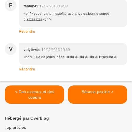
F
fanfan45
12/02/2013 19:39
<br /> super cartonnage!!!bravo a toutes,bonne soirée
bizzzzzzzzz<br />
Répondre
V
valybr♥de
12/02/2013 19:30
<br /> Que de jolies idées !!!!<br /> <br /> <br /> Bises<br />
Répondre
< Des oiseaux et des
Séance piscine >
coeurs
Hébergé par Overblog
Top articles