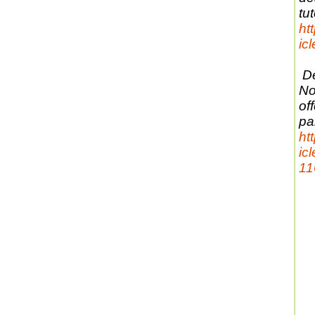
tut
ht
ic
De
No
of
par
ht
ic
11