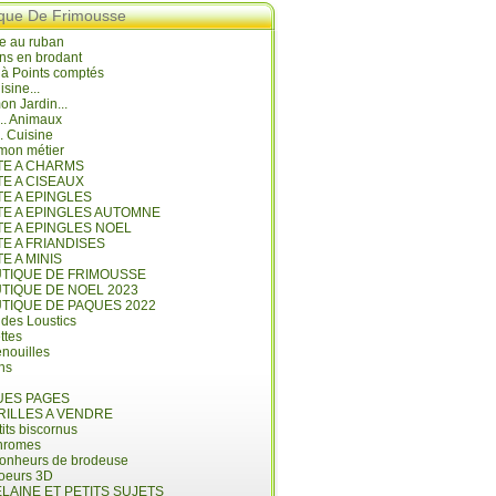
ique De Frimousse
e au ruban
ns en brodant
 à Points comptés
isine...
n Jardin...
... Animaux
.. Cuisine
mon métier
ITE A CHARMS
TE A CISEAUX
TE A EPINGLES
ITE A EPINGLES AUTOMNE
TE A EPINGLES NOEL
TE A FRIANDISES
TE A MINIS
UTIQUE DE FRIMOUSSE
UTIQUE DE NOEL 2023
UTIQUE DE PAQUES 2022
 des Loustics
ettes
nouilles
ins
ES PAGES
RILLES A VENDRE
its biscornus
hromes
bonheurs de brodeuse
coeurs 3D
LAINE ET PETITS SUJETS