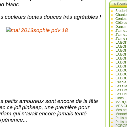
nd blanc.
La Bout
Broderi
Chanto
s couleurs toutes douces très agréables !
Contes
Côté cu
Dans mo
J'aime.
J'aime.
J'aime 
LA BO
LA BOI
LA BOI
LA BO
LA BOI
LA BOI
LA BOI
LA BO
LA BO
LA BO
L'école
Les fill
Les Gre
Les lut
Links
s petits amoureux sont encore de la fête
MARQU
MES G
ec ce joli pinkeep, une première pour
Mes pet
riam qui n'avait encore jamais tenté
Monoc
Petits 
expérience...
Petits 
PORCE