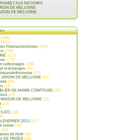
LPHABET AUX NICHOIRS
ARDIN DE MELUSINE
AISON DE MELUSINE
ies
(1146)
(1023)
tion Pickmachinchoses
(263)
ins
(258)
INE
(212)
pas
(172)
et cartonnages
(169)
tal et échanges
(63)
oniquesdefrimousse
(57)
E JARDIN DE MELUSINE
(44)
elle
(34)
es
(34)
ABLIER DE MAMIE CONFITURE
(28)
locs
(23)
A MAISON DE MELUSINE
(22)
s
(20)
)
ES ATC
(18)
8)
ALENDRIER 2013
(17)
e suisse
(16)
s
(16)
press de Noël
(16)
U DE FRISES
(15)