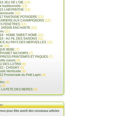
16 JEU DE L'OIE
(14)
e traditionnelle
(13)
015 LABYRINTHE
(13)
 Vermicelle
(12)
17 FANTAISIE POTAGERE
(12)
LAIRIERE AUX CHAMPIGNONS
(12)
ES FENETRES
(12)
E JARDIN ENCHANTE
(12)
les
(11)
018 - HOME SWEET HOME
(11)
19 - AU FIL DES SAISONS
(11)
LICE AU PAYS DES MERVEILLES
(11)
ps
(10)
QUE BEBE
(7)
LPHABET NICHOIRS
(7)
XPRESS PRINTEMPS ET PAQUES
(7)
tits coeurs
(6)
U DES LUTINS
(6)
22 - CHOUKY
(5)
rodé Vermicelle
(4)
22 Promenade du Petit Lapin
(4)
)
lles
(3)
s
(3)
E LA FETE DES MERES
(3)
er
us pour être averti des nouveaux articles