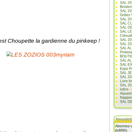
SAL 20
Broderi
SAL 2
Grilles
SAL 20
SAL C
SAL D
SAL L
Citrouil
est Choupette la gardienne du pinkeep !
SAL 2
SAL 20
SAL A
Pinkee
BOUTI
SAL A
SAL E
Expo Pe
SAL JE
SAL 20
Livre b
SAL 20
lutins
(4
Aquare
Nappe
SAL D
Newslett
Abonnez-vo
publiés.