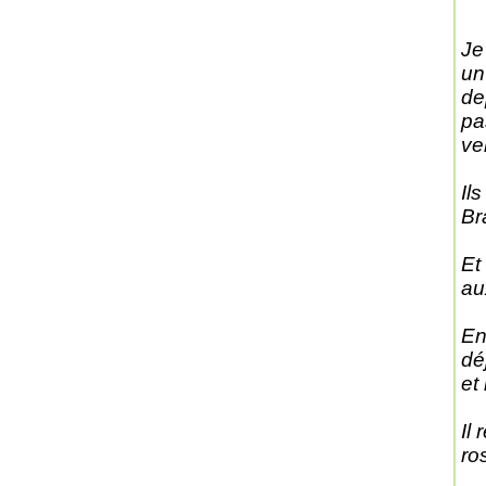
Je
un 
de
pa
ven
Il
Br
Et
au
En
dé
et 
Il
ros