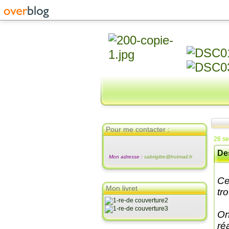
Pour me contacter :
26 s
De
Mon adresse :
sabrigitte@hotmail.fr
Ce
Mon livret
tr
On
ré