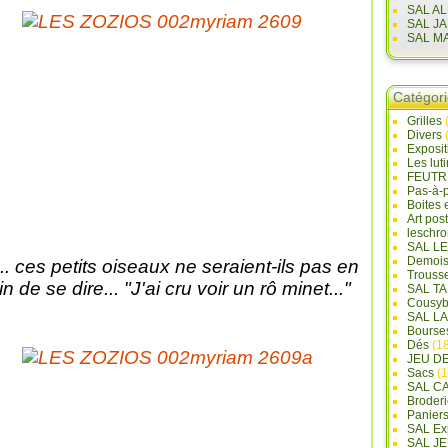
SAL A
SAL J
SAL M
Catégor
Grilles
Divers
Exposi
Les lut
FEUTR
Pas-à-
Boites 
Art pos
leschr
SAL L
Demois
... ces petits oiseaux ne seraient-ils pas en
Trouss
in de se dire... "J'ai cru voir un rô minet..."
SAL T
Cousyb
SAL L
Bourse
Dés
(18
JEU D
Sacs
(1
SAL C
Broderi
Panier
SAL Ex
SAL JE