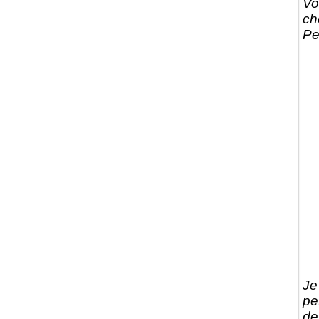
Vo
ch
Pe
Je
pe
de