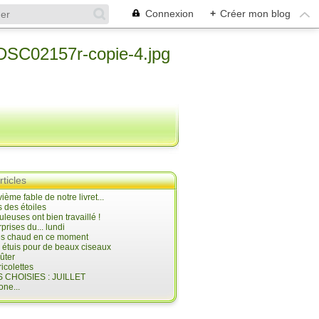
Connexion
+
Créer mon blog
rticles
ième fable de notre livret...
 des étoiles
uleuses ont bien travaillé !
prises du... lundi
 très chaud en ce moment
s étuis pour de beaux ciseaux
oûter
icolettes
 CHOISIES : JUILLET
ne...