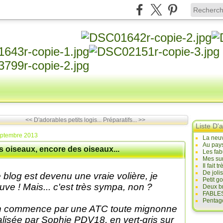
<< D'adorables petits logis...
Préparatifs... >>
Liste D'a
eptembre 2013
La neuv
Au pays
s oiseaux, encore des oiseaux...
Les fab
Mes sur
Il fait
De joli
 blog est devenu une vraie volière, je
Petit g
ouve ! Mais... c'est très sympa, non ?
Deux br
FABLES
Pentago
 commence par une ATC toute mignonne
alisée par Sophie PDV18, en vert-gris sur