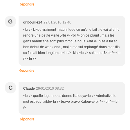
Répondre
G
gribouille24
29/01/2010 12:40
<br /> kikou vraiment magnifique ce qu'elle fait . je vai aller lui
rendre une petite visite .<br /> <br /> on ce plaint , mais les
gens handicapé sont plus fort que nous ./<br /> bise a toi et
bon debut de week end , moije me sui replongé dans mes fils
ca faisait bien longtemps<br /> kiss<br /> sakana a$<br /> <br
/> <br />
Répondre
C
Claude
29/01/2010 08:32
<br /> quelle leçon nous donne Katouya<br /> Admirative le
mot est trop faible<br /> bravo bravo Katouya<br /> <br /> <br
/>
Répondre