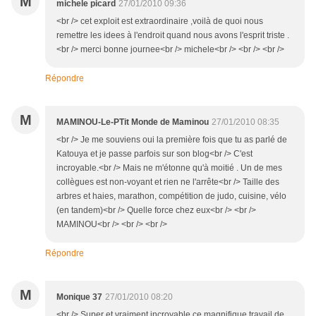
M
michele picard
27/01/2010 09:36
<br /> cet exploit est extraordinaire ,voilà de quoi nous
remettre les idees à l'endroit quand nous avons l'esprit triste .
<br /> merci bonne journee<br /> michele<br /> <br /> <br />
Répondre
M
MAMINOU-Le-PTit Monde de Maminou
27/01/2010 08:35
<br /> Je me souviens oui la première fois que tu as parlé de
Katouya et je passe parfois sur son blog<br /> C'est
incroyable.<br /> Mais ne m'étonne qu'à moitié . Un de mes
collègues est non-voyant et rien ne l'arrête<br /> Taille des
arbres et haies, marathon, compétition de judo, cuisine, vélo
(en tandem)<br /> Quelle force chez eux<br /> <br />
MAMINOU<br /> <br /> <br />
Répondre
M
Monique 37
27/01/2010 08:20
<br /> Super et vraiment incroyable ce magnifique travail de