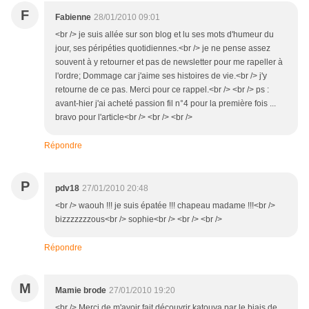
F
Fabienne
28/01/2010 09:01
<br /> je suis allée sur son blog et lu ses mots d'humeur du
jour, ses péripéties quotidiennes.<br /> je ne pense assez
souvent à y retourner et pas de newsletter pour me rapeller à
l'ordre; Dommage car j'aime ses histoires de vie.<br /> j'y
retourne de ce pas. Merci pour ce rappel.<br /> <br /> ps :
avant-hier j'ai acheté passion fil n°4 pour la première fois ...
bravo pour l'article<br /> <br /> <br />
Répondre
P
pdv18
27/01/2010 20:48
<br /> waouh !!! je suis épatée !!! chapeau madame !!!<br />
bizzzzzzzous<br /> sophie<br /> <br /> <br />
Répondre
M
Mamie brode
27/01/2010 19:20
<br /> Merci de m'avoir fait découvrir katouya par le biais de