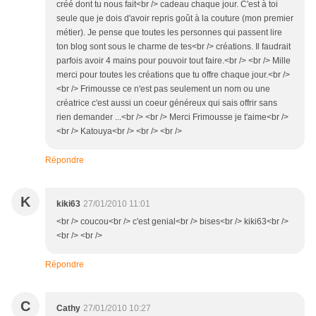
créé dont tu nous fait<br /> cadeau chaque jour. C'est à toi
seule que je dois d'avoir repris goût à la couture (mon premier
métier). Je pense que toutes les personnes qui passent lire
ton blog sont sous le charme de tes<br /> créations. Il faudrait
parfois avoir 4 mains pour pouvoir tout faire.<br /> <br /> Mille
merci pour toutes les créations que tu offre chaque jour.<br />
<br /> Frimousse ce n'est pas seulement un nom ou une
créatrice c'est aussi un coeur généreux qui sais offrir sans
rien demander ...<br /> <br /> Merci Frimousse je t'aime<br />
<br /> Katouya<br /> <br /> <br />
Répondre
K
kiki63
27/01/2010 11:01
<br /> coucou<br /> c'est genial<br /> bises<br /> kiki63<br />
<br /> <br />
Répondre
C
Cathy
27/01/2010 10:27