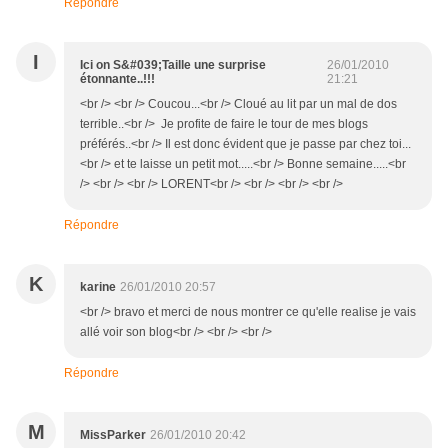
Répondre
I
Ici on S&#039;Taille une surprise
26/01/2010
étonnante..!!!
21:21
<br /> <br /> Coucou...<br /> Cloué au lit par un mal de dos
terrible..<br /> Je profite de faire le tour de mes blogs
préférés..<br /> Il est donc évident que je passe par chez toi...
<br /> et te laisse un petit mot.....<br /> Bonne semaine.....<br
/> <br /> <br /> LORENT<br /> <br /> <br /> <br />
Répondre
K
karine
26/01/2010 20:57
<br /> bravo et merci de nous montrer ce qu'elle realise je vais
allé voir son blog<br /> <br /> <br />
Répondre
M
MissParker
26/01/2010 20:42