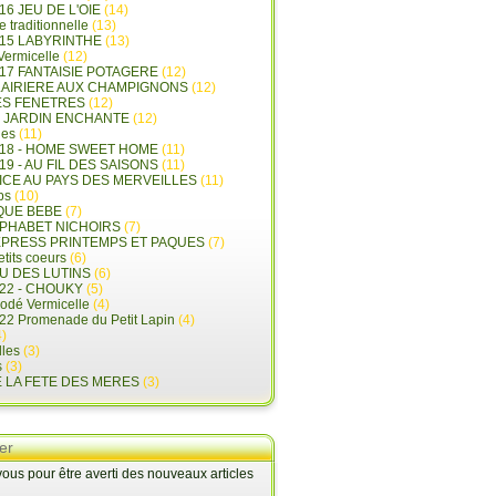
16 JEU DE L'OIE
(14)
e traditionnelle
(13)
015 LABYRINTHE
(13)
 Vermicelle
(12)
17 FANTAISIE POTAGERE
(12)
LAIRIERE AUX CHAMPIGNONS
(12)
ES FENETRES
(12)
E JARDIN ENCHANTE
(12)
les
(11)
018 - HOME SWEET HOME
(11)
19 - AU FIL DES SAISONS
(11)
LICE AU PAYS DES MERVEILLES
(11)
ps
(10)
QUE BEBE
(7)
LPHABET NICHOIRS
(7)
XPRESS PRINTEMPS ET PAQUES
(7)
tits coeurs
(6)
U DES LUTINS
(6)
22 - CHOUKY
(5)
rodé Vermicelle
(4)
22 Promenade du Petit Lapin
(4)
)
lles
(3)
s
(3)
E LA FETE DES MERES
(3)
er
us pour être averti des nouveaux articles