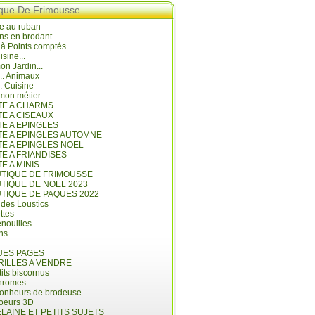
ique De Frimousse
e au ruban
ns en brodant
 à Points comptés
isine...
n Jardin...
... Animaux
.. Cuisine
mon métier
ITE A CHARMS
TE A CISEAUX
TE A EPINGLES
ITE A EPINGLES AUTOMNE
TE A EPINGLES NOEL
TE A FRIANDISES
TE A MINIS
UTIQUE DE FRIMOUSSE
UTIQUE DE NOEL 2023
UTIQUE DE PAQUES 2022
 des Loustics
ettes
nouilles
ins
ES PAGES
RILLES A VENDRE
its biscornus
hromes
bonheurs de brodeuse
coeurs 3D
LAINE ET PETITS SUJETS