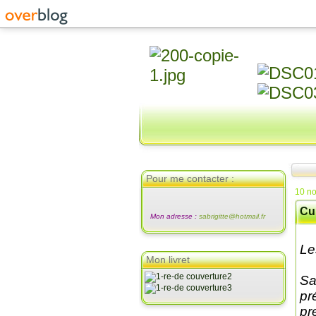
Pour me contacter :
10 n
Cub
Mon adresse :
sabrigitte@hotmail.fr
Le
Mon livret
Sa
pr
pr