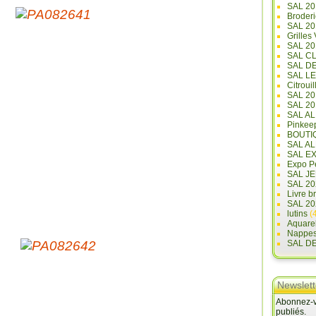
SAL 20
Broderi
SAL 2
Grilles
SAL 20
SAL C
SAL D
SAL L
Citrouil
SAL 2
SAL 20
SAL A
Pinkee
BOUTI
SAL A
SAL E
Expo Pe
SAL JE
SAL 20
Livre b
SAL 20
lutins
(4
Aquare
Nappe
SAL D
Newslett
Abonnez-vo
publiés.