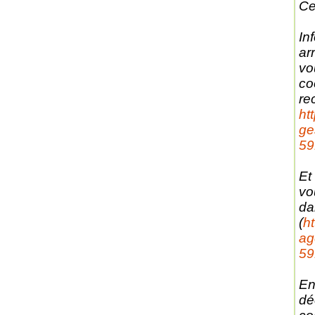
Ce
In
ar
vo
co
re
ht
ge
59
Et
vo
da
(
h
a
59
En
dé