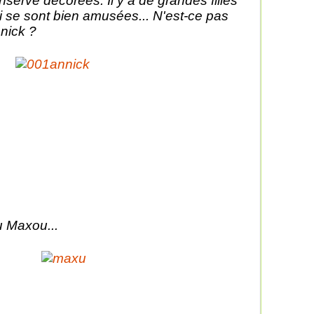
nserve décorées. Il y a de grandes filles
i se sont bien amusées... N'est-ce pas
nick ?
 Maxou...