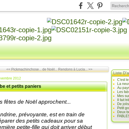
<< Pickmachinchose... de Noël...
Rendons à Lucia... >>
Liste D'a
ovembre 2012
C'est l
La neuv
e et petits paniers
Au pays
Les fab
Mes sur
Il fait
s fêtes de Noël approchent...
De joli
Petit g
Deux br
ndrine, prévoyante, est en train de
FABLES
éparer des petits cadeaux pour sa
emière petite-fille qui doit arriver début