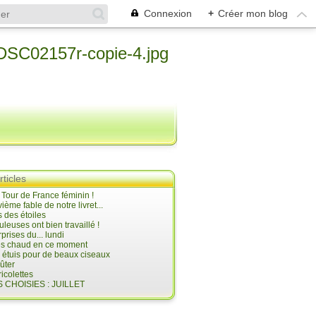
Connexion
+
Créer mon blog
rticles
e Tour de France féminin !
ième fable de notre livret...
 des étoiles
uleuses ont bien travaillé !
prises du... lundi
 très chaud en ce moment
s étuis pour de beaux ciseaux
oûter
icolettes
 CHOISIES : JUILLET