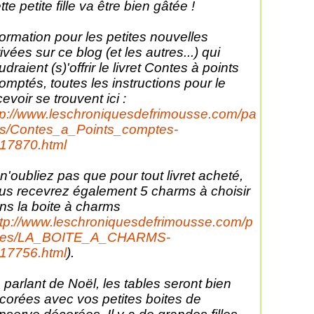
tte petite fille va être bien gâtée !
formation pour les petites nouvelles
rivées sur ce blog (et les autres...) qui
udraient (s)'offrir le livret Contes à points
omptés, toutes les instructions pour le
cevoir se trouvent ici :
tp://www.leschroniquesdefrimousse.com/pa
s/Contes_a_Points_comptes-
17870.html
 n'oubliez pas que pour tout livret acheté,
us recevrez également 5 charms à choisir
ns la boite à charms
ttp://www.leschroniquesdefrimousse.com/p
ges/LA_BOITE_A_CHARMS-
17756.html
).
 parlant de Noël, les tables seront bien
corées avec vos petites boites de