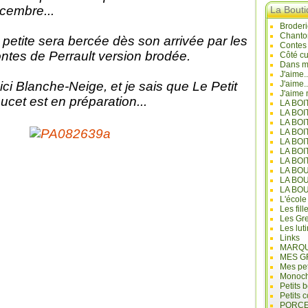
cembre...
La Bout
Broderi
Chanto
 petite sera bercée dès son arrivée par les
Contes
ntes de Perrault version brodée.
Côté cu
Dans mo
J'aime.
ici Blanche-Neige, et je sais que Le Petit
J'aime.
J'aime 
ucet est en préparation...
LA BO
LA BOI
LA BOI
LA BO
LA BOI
LA BOI
LA BOI
LA BO
LA BO
LA BO
L'école
Les fill
Les Gre
Les lut
Links
MARQU
MES G
Mes pet
Monoc
Petits 
Petits 
PORCE