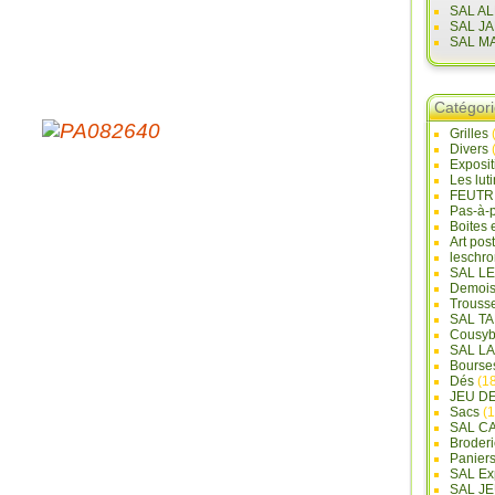
SAL A
SAL J
SAL M
Catégor
Grilles
Divers
Exposi
Les lut
FEUTR
Pas-à-
Boites 
Art pos
leschr
SAL L
Demois
Trouss
SAL T
Cousyb
SAL L
Bourse
Dés
(18
JEU D
Sacs
(1
SAL C
Broderi
Panier
SAL Ex
SAL JE