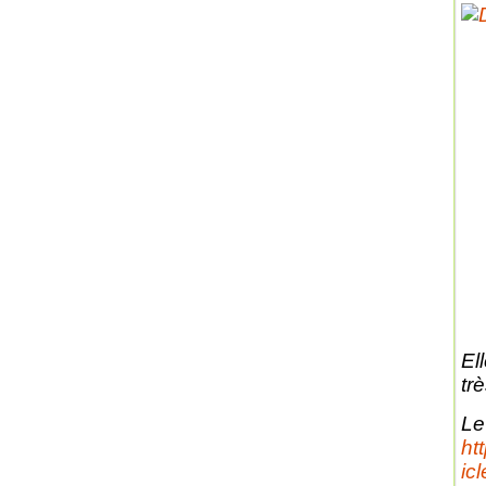
El
tr
Le
ht
ic