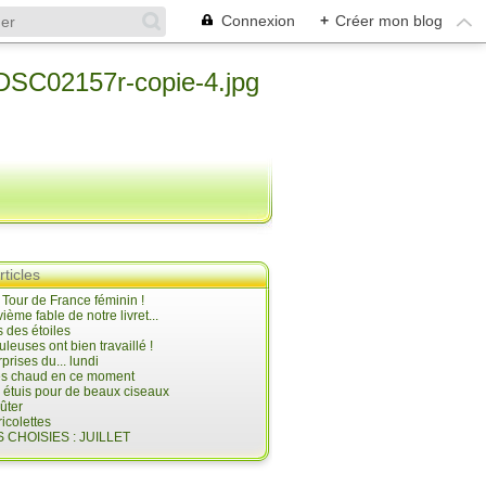
Connexion
+
Créer mon blog
rticles
e Tour de France féminin !
ième fable de notre livret...
 des étoiles
uleuses ont bien travaillé !
prises du... lundi
 très chaud en ce moment
s étuis pour de beaux ciseaux
oûter
icolettes
 CHOISIES : JUILLET