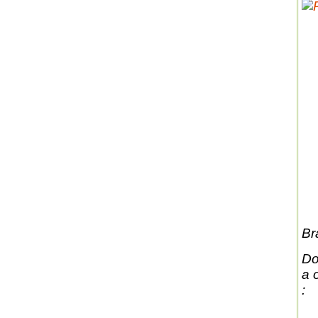
Br
Do
a o
: