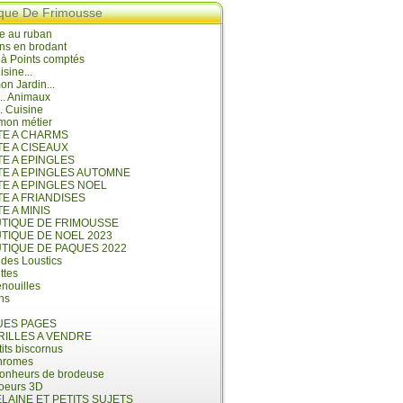
ique De Frimousse
e au ruban
ns en brodant
 à Points comptés
isine...
n Jardin...
... Animaux
.. Cuisine
mon métier
ITE A CHARMS
TE A CISEAUX
TE A EPINGLES
ITE A EPINGLES AUTOMNE
TE A EPINGLES NOEL
TE A FRIANDISES
TE A MINIS
UTIQUE DE FRIMOUSSE
UTIQUE DE NOEL 2023
UTIQUE DE PAQUES 2022
 des Loustics
ettes
nouilles
ins
ES PAGES
RILLES A VENDRE
its biscornus
hromes
bonheurs de brodeuse
coeurs 3D
LAINE ET PETITS SUJETS