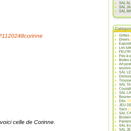
SAL A
SAL J
SAL M
Catégor
Grilles
Divers
Exposi
Les lut
FEUTR
Pas-à-
Boites 
Art pos
leschr
SAL L
Demois
Trouss
SAL T
Cousyb
SAL L
Bourse
Dés
(18
JEU D
Sacs
(1
SAL C
Broderi
 voici celle de Corinne.
Panier
SAL Ex
SAL JE