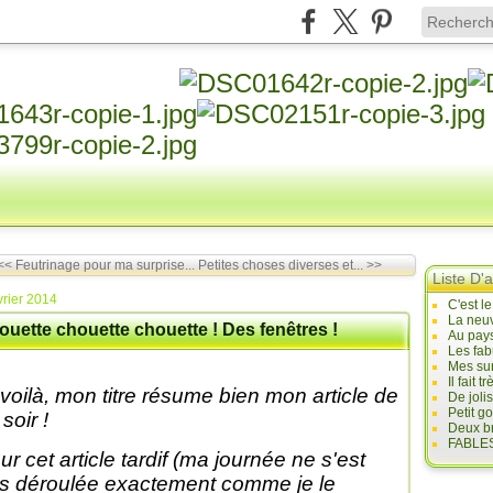
<< Feutrinage pour ma surprise...
Petites choses diverses et... >>
Liste D'a
vrier 2014
C'est l
La neuv
ouette chouette chouette ! Des fenêtres !
Au pays
Les fab
Mes sur
Il fait
 voilà, mon titre résume bien mon article de
De joli
Petit g
soir !
Deux br
FABLES
ur cet article tardif (ma journée ne s'est
s déroulée exactement comme je le