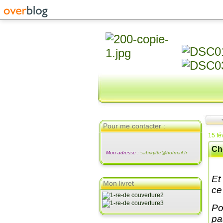
Pour me contacter :
15 fé
Ch
Mon adresse :
sabrigitte@hotmail.fr
Et
Mon livret
ce 
Po
pa