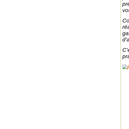
pr
vo
Co
ré
ga
d'
C'
pr