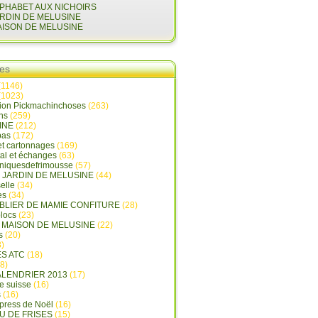
LPHABET AUX NICHOIRS
ARDIN DE MELUSINE
AISON DE MELUSINE
ies
(1146)
(1023)
tion Pickmachinchoses
(263)
ins
(259)
INE
(212)
pas
(172)
et cartonnages
(169)
tal et échanges
(63)
oniquesdefrimousse
(57)
E JARDIN DE MELUSINE
(44)
elle
(34)
es
(34)
ABLIER DE MAMIE CONFITURE
(28)
locs
(23)
A MAISON DE MELUSINE
(22)
s
(20)
)
ES ATC
(18)
8)
ALENDRIER 2013
(17)
e suisse
(16)
s
(16)
press de Noël
(16)
U DE FRISES
(15)