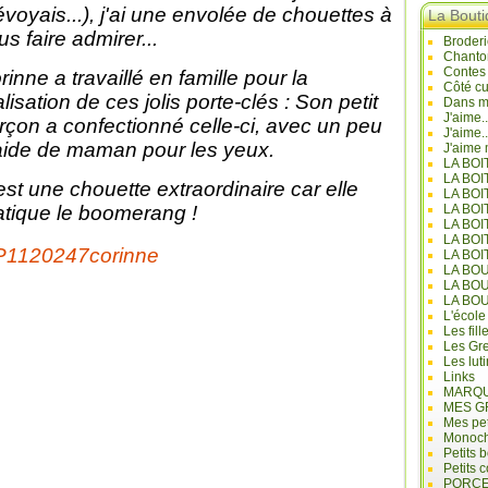
évoyais...), j'ai une envolée de chouettes à
La Bout
us faire admirer...
Broderi
Chanto
Contes
rinne a travaillé en famille pour la
Côté cu
alisation de ces jolis porte-clés : Son petit
Dans mo
J'aime.
rçon a confectionné celle-ci, avec un peu
J'aime.
aide de maman pour les yeux.
J'aime 
LA BO
LA BOI
est une chouette extraordinaire car elle
LA BOI
atique le boomerang !
LA BO
LA BOI
LA BOI
LA BOI
LA BO
LA BO
LA BO
L'école
Les fill
Les Gre
Les lut
Links
MARQU
MES G
Mes pet
Monoc
Petits 
Petits 
PORCE