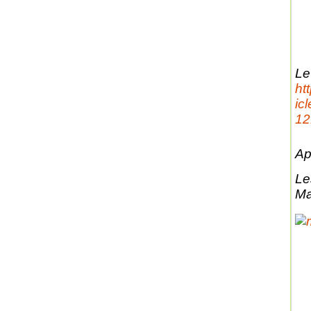
Le
ht
ic
12
Ap
Le
Ma