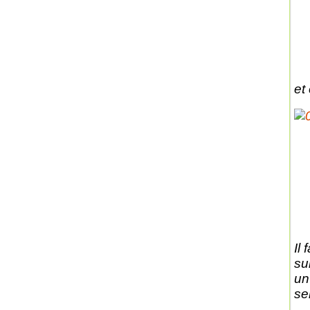
et
Il
su
un
se