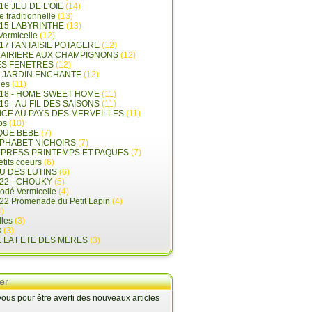
16 JEU DE L'OIE
(14)
e traditionnelle
(13)
015 LABYRINTHE
(13)
 Vermicelle
(12)
17 FANTAISIE POTAGERE
(12)
LAIRIERE AUX CHAMPIGNONS
(12)
ES FENETRES
(12)
E JARDIN ENCHANTE
(12)
les
(11)
018 - HOME SWEET HOME
(11)
19 - AU FIL DES SAISONS
(11)
LICE AU PAYS DES MERVEILLES
(11)
ps
(10)
QUE BEBE
(7)
LPHABET NICHOIRS
(7)
XPRESS PRINTEMPS ET PAQUES
(7)
tits coeurs
(6)
U DES LUTINS
(6)
22 - CHOUKY
(5)
rodé Vermicelle
(4)
22 Promenade du Petit Lapin
(4)
)
lles
(3)
s
(3)
E LA FETE DES MERES
(3)
er
us pour être averti des nouveaux articles