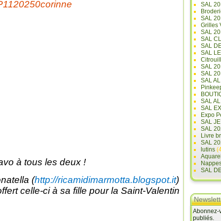
SAL 20
Broderi
SAL 2
Grilles
SAL 20
SAL C
SAL D
SAL L
Citrouil
SAL 2
SAL 20
SAL A
Pinkee
BOUTI
SAL A
SAL E
Expo Pe
SAL JE
SAL 20
Livre b
SAL 20
lutins
(4
Aquare
avo à tous les deux !
Nappe
SAL D
natella (
http://ricamidimarmotta.blogspot.it
)
ffert celle-ci à sa fille pour la Saint-Valentin
Newslett
Abonnez-vo
publiés.