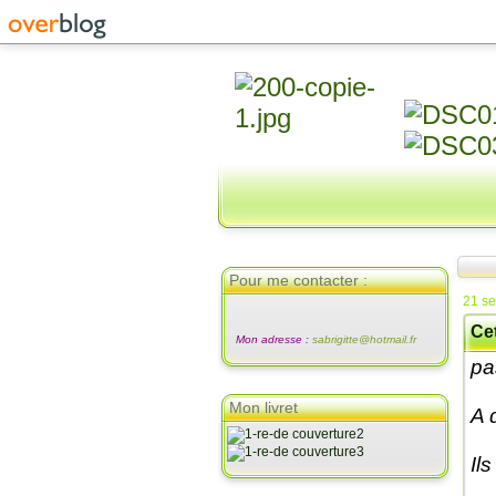
Pour me contacter :
21 s
Ce
Mon adresse :
sabrigitte@hotmail.fr
pa
Mon livret
A 
Ils