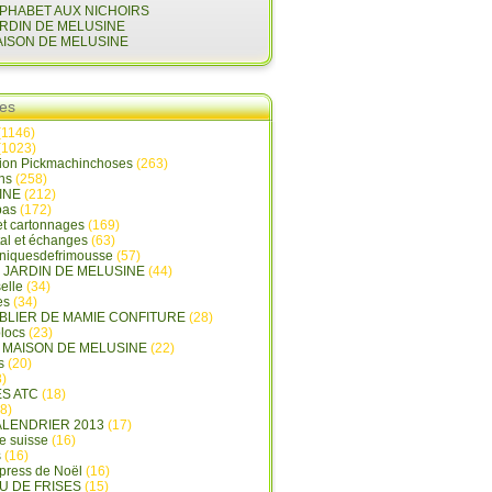
LPHABET AUX NICHOIRS
ARDIN DE MELUSINE
AISON DE MELUSINE
ies
(1146)
(1023)
tion Pickmachinchoses
(263)
ins
(258)
INE
(212)
pas
(172)
et cartonnages
(169)
tal et échanges
(63)
oniquesdefrimousse
(57)
E JARDIN DE MELUSINE
(44)
elle
(34)
es
(34)
ABLIER DE MAMIE CONFITURE
(28)
locs
(23)
A MAISON DE MELUSINE
(22)
s
(20)
)
ES ATC
(18)
8)
ALENDRIER 2013
(17)
e suisse
(16)
s
(16)
press de Noël
(16)
U DE FRISES
(15)