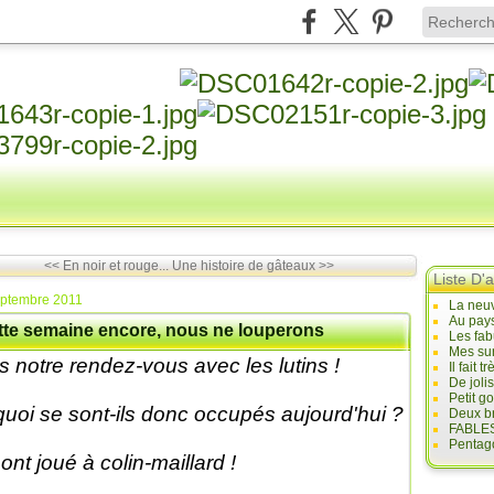
<< En noir et rouge...
Une histoire de gâteaux >>
Liste D'a
eptembre 2011
La neuv
Au pays
tte semaine encore, nous ne louperons
Les fab
Mes sur
s notre rendez-vous avec les lutins !
Il fait
De joli
Petit g
quoi se sont-ils donc occupés aujourd'hui ?
Deux br
FABLES
Pentago
 ont joué à colin-maillard !