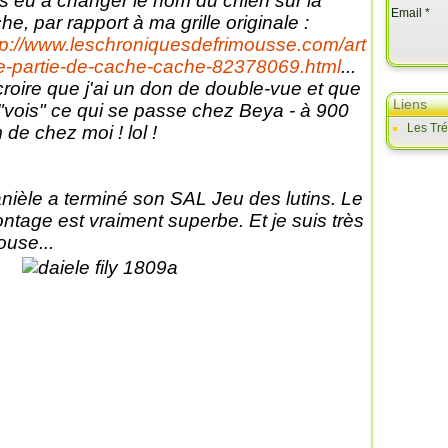
s eu à changer le nom du chien sur la
Email
che, par rapport à ma grille originale :
tp://www.leschroniquesdefrimousse.com/art
le-partie-de-cache-cache-82378069.html
...
croire que j'ai un don de double-vue et que
Liens
 "vois" ce qui se passe chez Beya - à 900
Les Tr
 de chez moi ! lol !
nièle a terminé son SAL Jeu des lutins. Le
ntage est vraiment superbe. Et je suis très
louse...