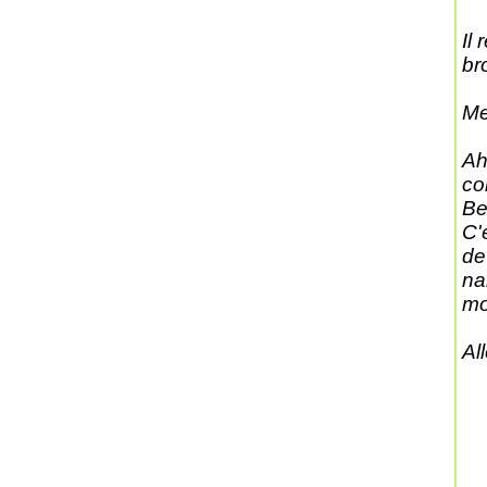
Il
br
Me
Ah
co
Be
C'
de
na
mo
Al