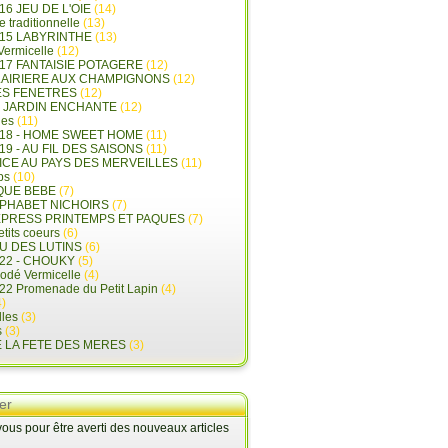
16 JEU DE L'OIE
(14)
e traditionnelle
(13)
015 LABYRINTHE
(13)
 Vermicelle
(12)
17 FANTAISIE POTAGERE
(12)
LAIRIERE AUX CHAMPIGNONS
(12)
ES FENETRES
(12)
E JARDIN ENCHANTE
(12)
les
(11)
018 - HOME SWEET HOME
(11)
19 - AU FIL DES SAISONS
(11)
LICE AU PAYS DES MERVEILLES
(11)
ps
(10)
QUE BEBE
(7)
LPHABET NICHOIRS
(7)
XPRESS PRINTEMPS ET PAQUES
(7)
tits coeurs
(6)
U DES LUTINS
(6)
22 - CHOUKY
(5)
rodé Vermicelle
(4)
22 Promenade du Petit Lapin
(4)
)
lles
(3)
s
(3)
E LA FETE DES MERES
(3)
er
us pour être averti des nouveaux articles