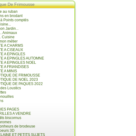
ique De Frimousse
e au ruban
ns en brodant
 à Points comptés
isine...
n Jardin...
... Animaux
.. Cuisine
mon métier
ITE A CHARMS
TE A CISEAUX
TE A EPINGLES
ITE A EPINGLES AUTOMNE
TE A EPINGLES NOEL
TE A FRIANDISES
TE A MINIS
UTIQUE DE FRIMOUSSE
UTIQUE DE NOEL 2023
UTIQUE DE PAQUES 2022
 des Loustics
ettes
nouilles
ins
ES PAGES
RILLES A VENDRE
its biscornus
hromes
bonheurs de brodeuse
coeurs 3D
LAINE ET PETITS SUJETS