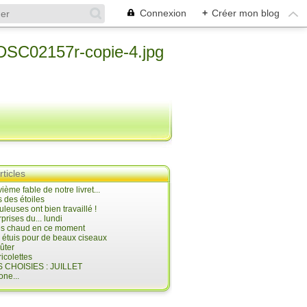
Connexion
+
Créer mon blog
rticles
ième fable de notre livret...
 des étoiles
uleuses ont bien travaillé !
prises du... lundi
 très chaud en ce moment
s étuis pour de beaux ciseaux
oûter
icolettes
 CHOISIES : JUILLET
ne...