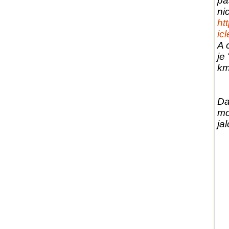
pa
ni
ht
ic
A 
je
km
Da
mo
ja