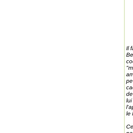
Il
Be
co
"m
am
pe
ca
de
lu
l'
le
Ce