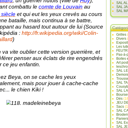
illard
, un guerrier hutois (ville de
Huy
),
SAL A
ant combattu le
comte de Louvain
au
SAL J
SAL M
siècle
et qui eut les yeux crevés au cours
une bataille, mais continua à se battre,
appant au hasard tout autour de lui (Source
Catégor
kipédia :
http://fr.wikipedia.org/wiki/Colin-
Grilles
illard
)
Divers
Exposi
Les lut
FEUTR
 va vite oublier cette version guerrière, et
Pas-à-
éférer penser aux éclats de rire engendrés
Boites 
Art pos
r ce jeu enfantin.
leschr
SAL L
Demois
ez Beya, on se cache les yeux
Trouss
alement, mais pour jouer à cache-cache
SAL T
Cousyb
c... le chien Kiki !
SAL L
Bourse
Dés
(18
JEU D
Sacs
(1
SAL C
Broderi
Panier
SAL Ex
SAL JE