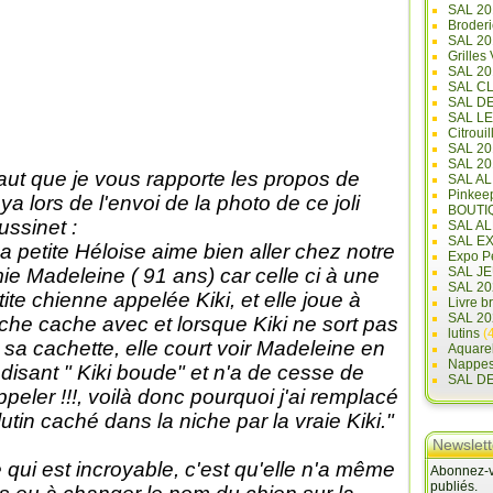
SAL 20
Broderi
SAL 2
Grilles
SAL 20
SAL C
SAL D
SAL L
Citrouil
SAL 2
SAL 20
 faut que je vous rapporte les propos de
SAL A
Pinkee
ya lors de l'envoi de la photo de ce joli
BOUTI
ussinet :
SAL A
SAL E
a petite Héloise aime bien aller chez notre
Expo Pe
SAL JE
ie Madeleine ( 91 ans) car celle ci à une
SAL 20
tite chienne appelée Kiki, et elle joue à
Livre b
SAL 20
che cache avec et lorsque Kiki ne sort pas
lutins
(4
 sa cachette, elle court voir Madeleine en
Aquare
Nappe
i disant " Kiki boude" et n'a de cesse de
SAL D
appeler !!!, voilà donc pourquoi j'ai remplacé
 lutin caché dans la niche par la vraie Kiki."
Newslett
 qui est incroyable, c'est qu'elle n'a même
Abonnez-vo
publiés.