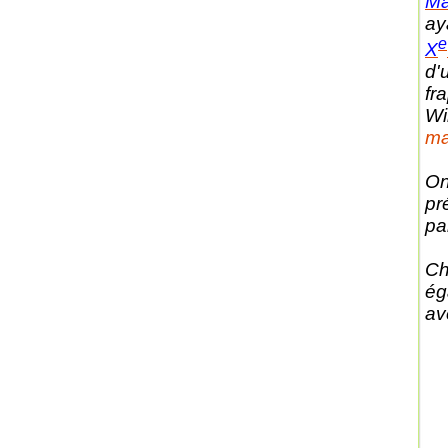
Ma
ay
e
X
d'
fr
Wi
ma
On
pr
pa
Ch
ég
ave