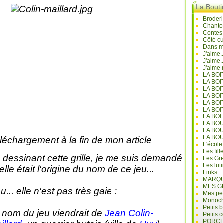
La Bout
Broderi
Chanto
Contes
Côté cu
Dans mo
J'aime.
J'aime.
J'aime 
LA BO
LA BOI
LA BOI
LA BO
LA BOI
LA BOI
LA BOI
LA BO
LA BO
LA BO
léchargement à la fin de mon article
L'école
Les fill
 dessinant cette grille, je me suis demandé
Les Gre
Les lut
elle était l'origine du nom de ce jeu...
Links
MARQU
MES G
u... elle n'est pas très gaie :
Mes pet
Monoc
Petits 
 nom du jeu viendrait de
Jean Colin-
Petits 
PORCE