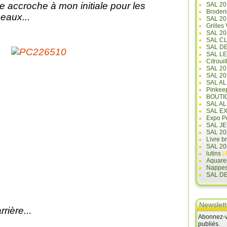
e accroche à mon initiale pour les
SAL 20
Broderi
seaux...
SAL 2
Grilles
SAL 20
SAL C
SAL D
SAL L
Citrouil
SAL 2
SAL 20
SAL A
Pinkee
BOUTI
SAL A
SAL E
Expo Pe
SAL JE
SAL 20
Livre b
SAL 20
lutins
(4
Aquare
Nappe
SAL D
Newslett
rrière...
Abonnez-vo
publiés.