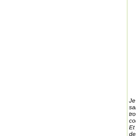
Je
sa
tr
co
Et
de