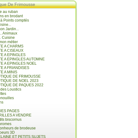
ique De Frimousse
e au ruban
ns en brodant
 à Points comptés
isine...
n Jardin...
... Animaux
.. Cuisine
mon métier
ITE A CHARMS
TE A CISEAUX
TE A EPINGLES
ITE A EPINGLES AUTOMNE
TE A EPINGLES NOEL
TE A FRIANDISES
TE A MINIS
UTIQUE DE FRIMOUSSE
UTIQUE DE NOEL 2023
UTIQUE DE PAQUES 2022
 des Loustics
ettes
nouilles
ins
ES PAGES
RILLES A VENDRE
its biscornus
hromes
bonheurs de brodeuse
coeurs 3D
LAINE ET PETITS SUJETS