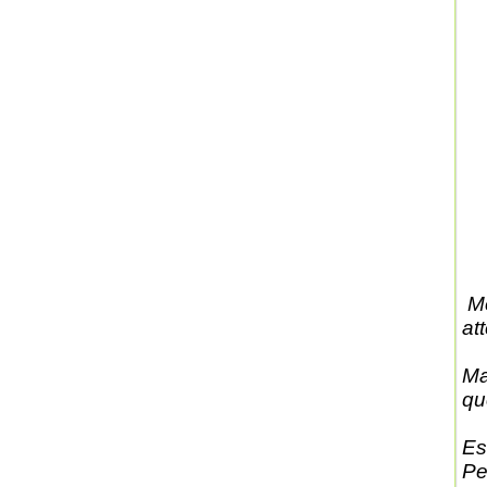
Me
at
Ma
qu
Es
Pe