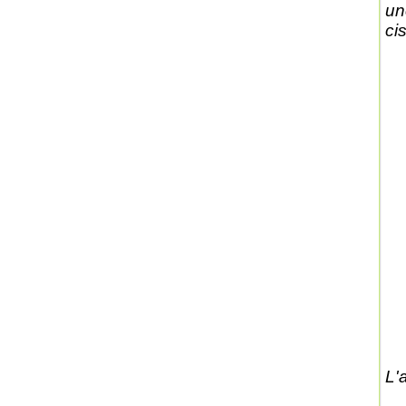
un
ci
L'a