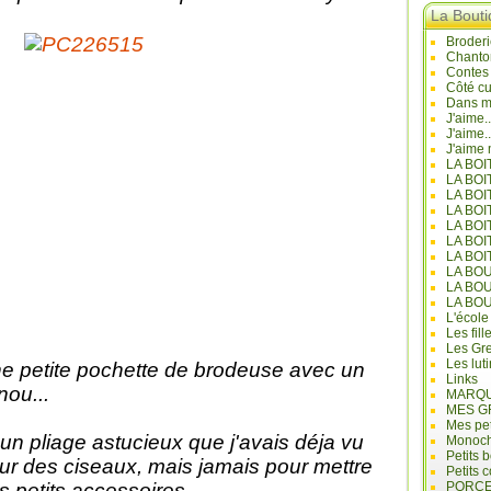
La Bout
Broderi
Chanto
Contes
Côté cu
Dans mo
J'aime.
J'aime.
J'aime 
LA BO
LA BOI
LA BOI
LA BO
LA BOI
LA BOI
LA BOI
LA BO
LA BO
LA BO
L'école
Les fill
Les Gre
Les lut
e petite pochette de brodeuse avec un
Links
nou...
MARQU
MES G
Mes pet
 un pliage astucieux que j'avais déja vu
Monoc
Petits 
ur des ciseaux, mais jamais pour mettre
Petits 
s petits accessoires...
PORCE