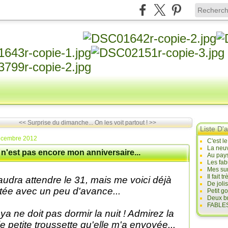
<< Surprise du dimanche...
On les voit partout ! >>
Liste D'a
écembre 2012
C'est l
La neuv
n'est pas encore mon anniversaire...
Au pays
Les fab
Mes sur
Il fait
 faudra attendre le 31, mais me voici déjà
De joli
tée avec un peu d'avance...
Petit g
Deux br
FABLES
ya ne doit pas dormir la nuit ! Admirez la
lie petite troussette qu'elle m'a envoyée...