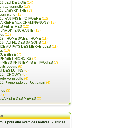
16 JEU DE L'OIE
(14)
e traditionnelle
(13)
015 LABYRINTHE
(13)
 Vermicelle
(12)
17 FANTAISIE POTAGERE
(12)
LAIRIERE AUX CHAMPIGNONS
(12)
ES FENETRES
(12)
E JARDIN ENCHANTE
(12)
les
(11)
018 - HOME SWEET HOME
(11)
19 - AU FIL DES SAISONS
(11)
LICE AU PAYS DES MERVEILLES
(11)
ps
(10)
QUE BEBE
(7)
LPHABET NICHOIRS
(7)
XPRESS PRINTEMPS ET PAQUES
(7)
tits coeurs
(6)
U DES LUTINS
(6)
22 - CHOUKY
(5)
rodé Vermicelle
(4)
22 Promenade du Petit Lapin
(4)
)
lles
(3)
s
(3)
E LA FETE DES MERES
(3)
er
us pour être averti des nouveaux articles