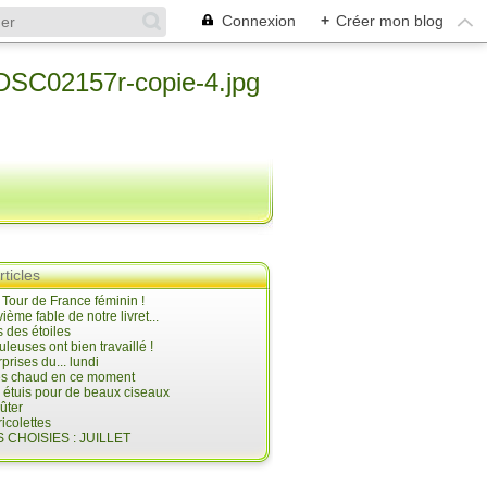
Connexion
+
Créer mon blog
rticles
e Tour de France féminin !
ième fable de notre livret...
 des étoiles
uleuses ont bien travaillé !
prises du... lundi
 très chaud en ce moment
s étuis pour de beaux ciseaux
oûter
icolettes
 CHOISIES : JUILLET