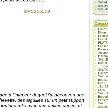
SAL A
SAL J
SAL M
Catégor
Grilles
Divers
Exposi
Les lut
FEUTR
Pas-à-
Boites 
Art pos
leschr
SAL L
Demois
Trouss
SAL T
Cousyb
SAL L
Bourse
Dés
(18
JEU D
Sacs
(1
SAL C
iage à l'intérieur duquel j'ai découvert une
Broderi
hevette, des aiguilles sur un petit support
Panier
SAL Ex
 feutrine relié avec des petites perles, et
SAL JE