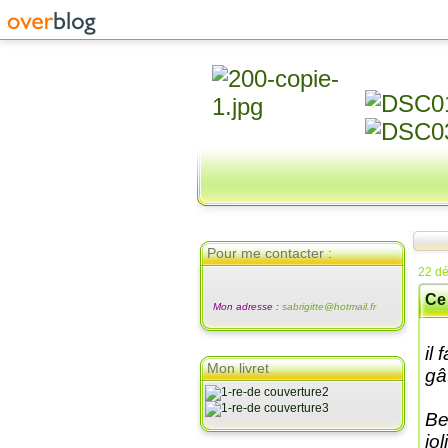
Pour me contacter :
22 d
Ce 
Mon adresse :
sabrigitte@hotmail.fr
il
Mon livret
gâ
Be
jo