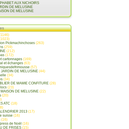
LPHABET AUX NICHOIRS
ARDIN DE MELUSINE
AISON DE MELUSINE
ies
(1146)
(1023)
tion Pickmachinchoses
(263)
ins
(259)
INE
(212)
pas
(172)
et cartonnages
(169)
tal et échanges
(63)
oniquesdefrimousse
(57)
E JARDIN DE MELUSINE
(44)
elle
(34)
es
(34)
ABLIER DE MAMIE CONFITURE
(28)
locs
(23)
A MAISON DE MELUSINE
(22)
s
(20)
)
ES ATC
(18)
8)
ALENDRIER 2013
(17)
e suisse
(16)
s
(16)
press de Noël
(16)
U DE FRISES
(15)