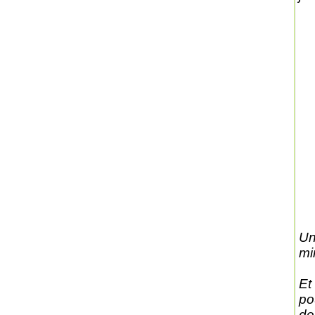
Un
mi
Et
po
de