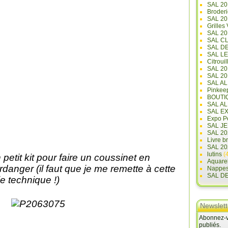
SAL 20
Broderi
SAL 2
Grilles
SAL 20
SAL C
SAL D
SAL L
Citrouil
SAL 2
SAL 20
SAL A
Pinkee
BOUTI
SAL A
SAL E
Expo Pe
SAL JE
SAL 20
Livre b
SAL 20
lutins
(4
 petit kit pour faire un coussinet en
Aquare
rdanger (il faut que je me remette à cette
Nappe
SAL D
lie technique !)
Newslett
Abonnez-vo
publiés.