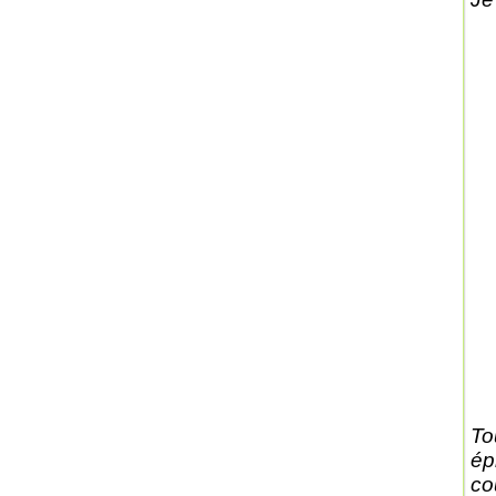
To
ép
co