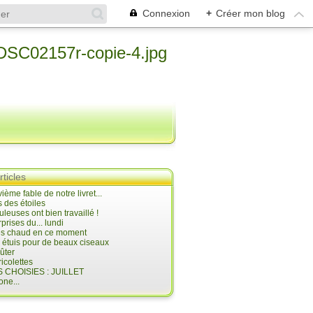
Connexion
+
Créer mon blog
rticles
ième fable de notre livret...
 des étoiles
uleuses ont bien travaillé !
prises du... lundi
 très chaud en ce moment
s étuis pour de beaux ciseaux
oûter
icolettes
 CHOISIES : JUILLET
ne...