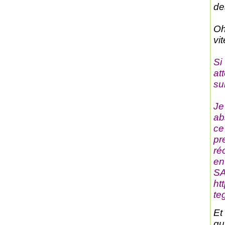
de
Oh
vi
Si
at
su
Je
ab
ce
pr
ré
en
SA
ht
te
Et
qu