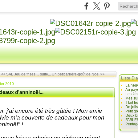
<< SAL Jeu de frises.... suite...
Un petit arrière-goût de Noël >>
Liste D'a
rier 2010
La neuv
Au pays
deaux d'anninoël...
Les fab
Mes sur
Il fait
De joli
er, j'ai encore été très gâtée ! Mon amie
Petit g
Deux br
lvie m'a couverte de cadeaux pour mon
FABLES
nninoël" !
Pentago
 vous laisse admirer ce pinkeep géant...