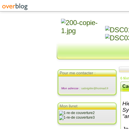
Pour me contacter :
6 fév
Ca
Mon adresse :
sabrigitte@hotmail.fr
Hi
Mon livret
Sy
"a
Je