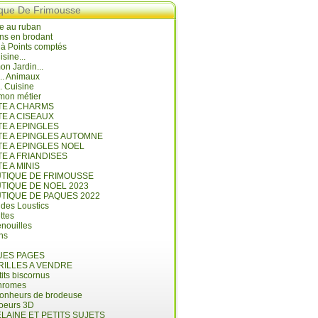
ique De Frimousse
e au ruban
ns en brodant
 à Points comptés
isine...
n Jardin...
... Animaux
.. Cuisine
mon métier
ITE A CHARMS
TE A CISEAUX
TE A EPINGLES
ITE A EPINGLES AUTOMNE
TE A EPINGLES NOEL
TE A FRIANDISES
TE A MINIS
UTIQUE DE FRIMOUSSE
UTIQUE DE NOEL 2023
UTIQUE DE PAQUES 2022
 des Loustics
ettes
nouilles
ins
ES PAGES
RILLES A VENDRE
its biscornus
hromes
bonheurs de brodeuse
coeurs 3D
LAINE ET PETITS SUJETS