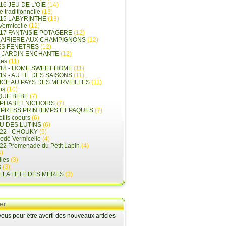
16 JEU DE L'OIE
(14)
e traditionnelle
(13)
015 LABYRINTHE
(13)
 Vermicelle
(12)
17 FANTAISIE POTAGERE
(12)
LAIRIERE AUX CHAMPIGNONS
(12)
ES FENETRES
(12)
E JARDIN ENCHANTE
(12)
les
(11)
018 - HOME SWEET HOME
(11)
19 - AU FIL DES SAISONS
(11)
LICE AU PAYS DES MERVEILLES
(11)
ps
(10)
QUE BEBE
(7)
LPHABET NICHOIRS
(7)
XPRESS PRINTEMPS ET PAQUES
(7)
tits coeurs
(6)
U DES LUTINS
(6)
22 - CHOUKY
(5)
rodé Vermicelle
(4)
22 Promenade du Petit Lapin
(4)
)
lles
(3)
s
(3)
E LA FETE DES MERES
(3)
er
us pour être averti des nouveaux articles