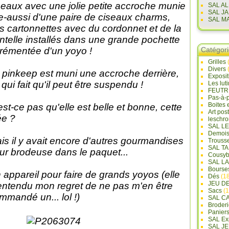
seaux avec une jolie petite accroche munie
SAL A
SAL J
le-aussi d'une paire de ciseaux charms,
SAL M
s cartonnettes avec du cordonnet et de la
ntelle installés dans une grande pochette
rémentée d'un yoyo !
Catégor
Grilles
Divers
 pinkeep est muni une accroche derrière,
Exposi
 qui fait qu'il peut être suspendu !
Les lut
FEUTR
Pas-à-
Boites 
est-ce pas qu'elle est belle et bonne, cette
Art pos
ée ?
leschr
SAL L
Demois
is il y avait encore d'autres gourmandises
Trouss
SAL T
ur brodeuse dans le paquet...
Cousyb
SAL L
Bourse
 appareil pour faire de grands yoyos (elle
Dés
(18
JEU D
entendu mon regret de ne pas m'en être
Sacs
(1
mmandé un... lol !)
SAL C
Broderi
Panier
SAL Ex
SAL JE