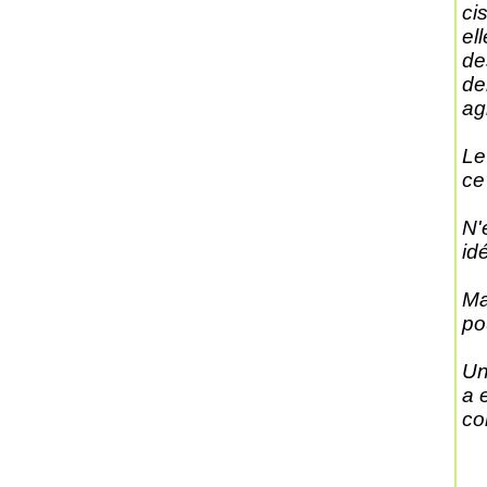
ci
el
de
de
ag
Le
ce
N'
id
Ma
po
Un
a 
co