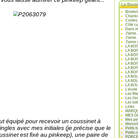
La Bout
Broderi
Chanto
Contes
Côté cu
Dans mo
J'aime.
J'aime.
J'aime 
LA BO
LA BOI
LA BOI
LA BO
LA BOI
LA BOI
LA BOI
LA BO
LA BO
LA BO
L'école
Les fill
Les Gre
Les lut
Links
MARQU
MES G
Mes pet
ut équipé pour recevoir un coussinet à
Monoc
ingles avec mes initiales (je précise que le
Petits 
Petits 
ussinet est fixé au pinkeep), une paire de
PORCE