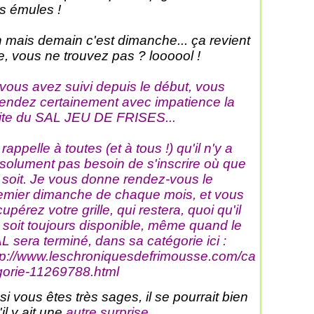
s émules !
 mais demain c'est dimanche... ça revient
te, vous ne trouvez pas ? loooool !
 vous avez suivi depuis le début, vous
tendez certainement avec impatience la
ite du SAL JEU DE FRISES...
 rappelle à toutes (et à tous !) qu'il n'y a
solument pas besoin de s'inscrire où que
 soit. Je vous donne rendez-vous le
emier dimanche de chaque mois, et vous
cupérez votre grille, qui restera, quoi qu'il
 soit toujours disponible, même quand le
L sera terminé, dans sa catégorie ici :
tp://www.leschroniquesdefrimousse.com/ca
gorie-11269788.html
 si vous êtes très sages, il se pourrait bien
'il y ait une
autre surprise...