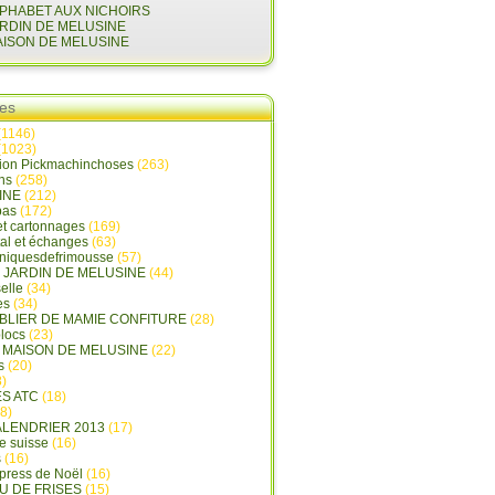
LPHABET AUX NICHOIRS
ARDIN DE MELUSINE
AISON DE MELUSINE
ies
(1146)
(1023)
tion Pickmachinchoses
(263)
ins
(258)
INE
(212)
pas
(172)
et cartonnages
(169)
tal et échanges
(63)
oniquesdefrimousse
(57)
E JARDIN DE MELUSINE
(44)
elle
(34)
es
(34)
ABLIER DE MAMIE CONFITURE
(28)
locs
(23)
A MAISON DE MELUSINE
(22)
s
(20)
)
ES ATC
(18)
8)
ALENDRIER 2013
(17)
e suisse
(16)
s
(16)
press de Noël
(16)
U DE FRISES
(15)