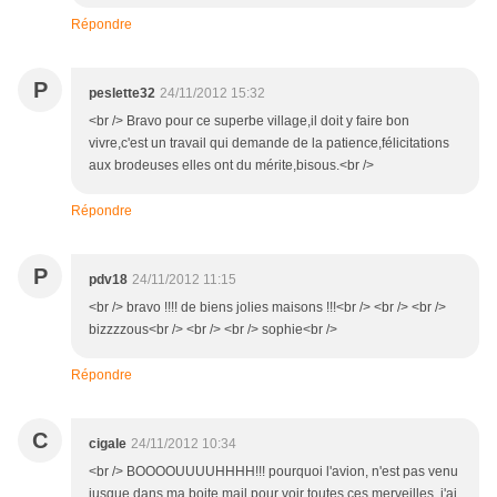
Répondre
P
peslette32
24/11/2012 15:32
<br /> Bravo pour ce superbe village,il doit y faire bon
vivre,c'est un travail qui demande de la patience,félicitations
aux brodeuses elles ont du mérite,bisous.<br />
Répondre
P
pdv18
24/11/2012 11:15
<br /> bravo !!!! de biens jolies maisons !!!<br /> <br /> <br />
bizzzzous<br /> <br /> <br /> sophie<br />
Répondre
C
cigale
24/11/2012 10:34
<br /> BOOOOUUUUHHHH!!! pourquoi l'avion, n'est pas venu
jusque dans ma boite mail pour voir toutes ces merveilles, j'ai