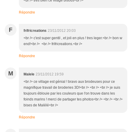
<br /> tres bien ce vilage bisous<br />
Répondre
F
frifricreations
23/11/2012 20:03
<br /> c'est super gentil , et joli en plus ! tres leger.<br /> bon w
end!<br /> <br /> frifricreations.<br />
Répondre
M
Malele
23/11/2012 19:59
<br /> ce village est génial ! bravo aux brodeuses pour ce
magnifique travail de broderies 3D!<br /> <br /> <br /> je suis
toujours éblouie par les couleurs que l'on trouve dans les
foinds marins ! merci de partager tes photos<br /> <br /> <br />
bises de Malélé<br />
Répondre