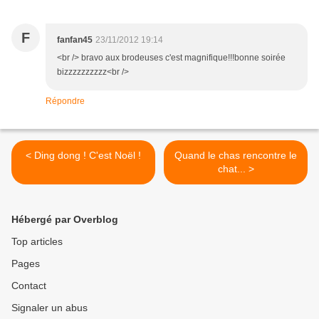
F
fanfan45
23/11/2012 19:14
<br /> bravo aux brodeuses c'est magnifique!!!bonne soirée
bizzzzzzzzzz<br />
Répondre
< Ding dong ! C'est Noël !
Quand le chas rencontre le
chat... >
Hébergé par Overblog
Top articles
Pages
Contact
Signaler un abus