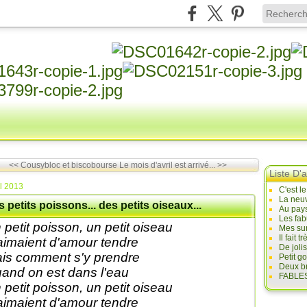
<< Cousybloc et biscobourse
Le mois d'avril est arrivé... >>
Liste D'a
il 2013
C'est l
La neuv
 petits poissons... des petits oiseaux...
Au pays
Les fab
 petit poisson, un petit oiseau
Mes sur
Il fait
aimaient d'amour tendre
De joli
is comment s'y prendre
Petit g
Deux br
and on est dans l'eau
FABLES
 petit poisson, un petit oiseau
aimaient d'amour tendre