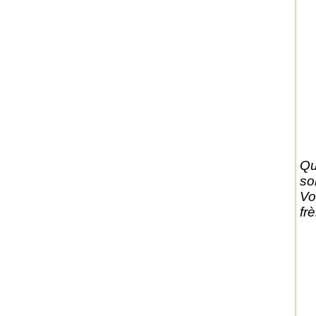
Qu
so
Vo
fr