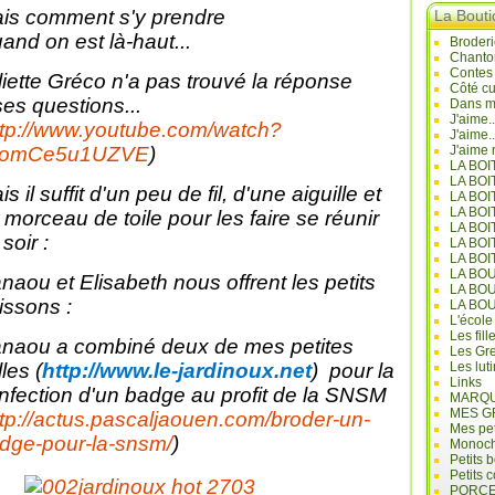
is comment s'y prendre
La Bout
and on est là-haut...
Broderi
Chanto
Contes
liette Gréco n'a pas trouvé la réponse
Côté cu
ses questions...
Dans mo
J'aime.
ttp://www.youtube.com/watch?
J'aime.
=omCe5u1UZVE
)
J'aime 
LA BO
LA BOI
s il suffit d'un peu de fil, d'une aiguille et
LA BOI
LA BO
 morceau de toile pour les faire se réunir
LA BOI
soir :
LA BOI
LA BOI
LA BO
naou et Elisabeth nous offrent les petits
LA BO
issons :
LA BO
L'école
Les fill
naou a combiné deux de mes petites
Les Gre
lles (
http://www.le-jardinoux.net
) pour la
Les lut
Links
nfection d'un badge au profit de la SNSM
MARQU
MES G
ttp://actus.pascaljaouen.com/broder-un-
Mes pet
dge-pour-la-snsm/
)
Monoc
Petits 
Petits 
PORCE