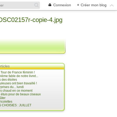
Connexion
+
Créer mon blog
rticles
e Tour de France féminin !
ième fable de notre livret...
 des étoiles
uleuses ont bien travaillé !
prises du... lundi
 très chaud en ce moment
s étuis pour de beaux ciseaux
oûter
icolettes
 CHOISIES : JUILLET