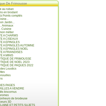
ique De Frimousse
e au ruban
ns en brodant
 à Points comptés
isine...
n Jardin...
... Animaux
.. Cuisine
mon métier
ITE A CHARMS
TE A CISEAUX
TE A EPINGLES
ITE A EPINGLES AUTOMNE
TE A EPINGLES NOEL
TE A FRIANDISES
TE A MINIS
UTIQUE DE FRIMOUSSE
UTIQUE DE NOEL 2023
UTIQUE DE PAQUES 2022
 des Loustics
ettes
nouilles
ins
ES PAGES
RILLES A VENDRE
its biscornus
hromes
bonheurs de brodeuse
coeurs 3D
LAINE ET PETITS SUJETS