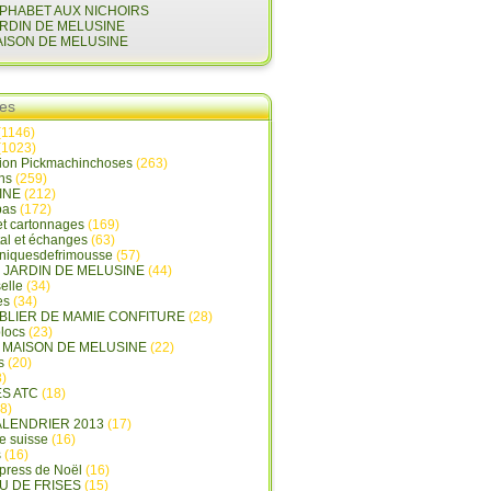
LPHABET AUX NICHOIRS
ARDIN DE MELUSINE
AISON DE MELUSINE
ies
(1146)
(1023)
tion Pickmachinchoses
(263)
ins
(259)
INE
(212)
pas
(172)
et cartonnages
(169)
tal et échanges
(63)
oniquesdefrimousse
(57)
E JARDIN DE MELUSINE
(44)
elle
(34)
es
(34)
ABLIER DE MAMIE CONFITURE
(28)
locs
(23)
A MAISON DE MELUSINE
(22)
s
(20)
)
ES ATC
(18)
8)
ALENDRIER 2013
(17)
e suisse
(16)
s
(16)
press de Noël
(16)
U DE FRISES
(15)