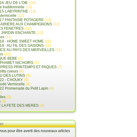
16 JEU DE L'OIE
(14)
e traditionnelle
(13)
015 LABYRINTHE
(13)
 Vermicelle
(12)
17 FANTAISIE POTAGERE
(12)
LAIRIERE AUX CHAMPIGNONS
(12)
ES FENETRES
(12)
E JARDIN ENCHANTE
(12)
les
(11)
018 - HOME SWEET HOME
(11)
19 - AU FIL DES SAISONS
(11)
LICE AU PAYS DES MERVEILLES
(11)
ps
(10)
QUE BEBE
(7)
LPHABET NICHOIRS
(7)
XPRESS PRINTEMPS ET PAQUES
(7)
tits coeurs
(6)
U DES LUTINS
(6)
22 - CHOUKY
(5)
rodé Vermicelle
(4)
22 Promenade du Petit Lapin
(4)
)
lles
(3)
s
(3)
E LA FETE DES MERES
(3)
er
us pour être averti des nouveaux articles