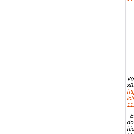
Vo
sûr
ht
ic
11
Et
do
hi