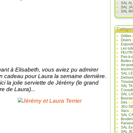
SAL A
SAL J
SAL M
Catégor
Grilles
Divers
Exposi
Les lut
FEUTR
Pas-à-
Boites 
Art pos
ant à Elisabeth, vous aviez pu admirer
leschr
SAL L
n cadeau pour Laura la semaine dernière.
Demois
ici la jolie serviette de Jérémy (le grand
Trouss
SAL T
ère de Laura)...
Cousyb
SAL L
Bourse
Dés
(18
JEU D
Sacs
(1
SAL C
Broderi
Panier
SAL Ex
SAL JE