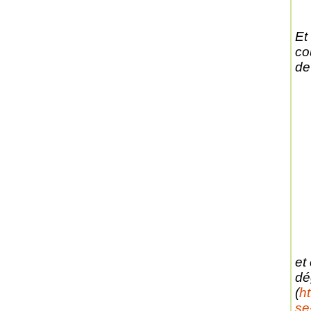
Et
co
de
et
dé
(
h
se