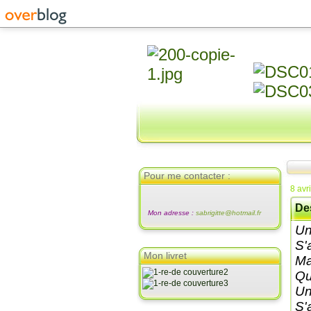
Pour me contacter :
8 avr
Des
Mon adresse :
sabrigitte@hotmail.fr
Un
S'
Mon livret
Ma
Qu
Un
S'