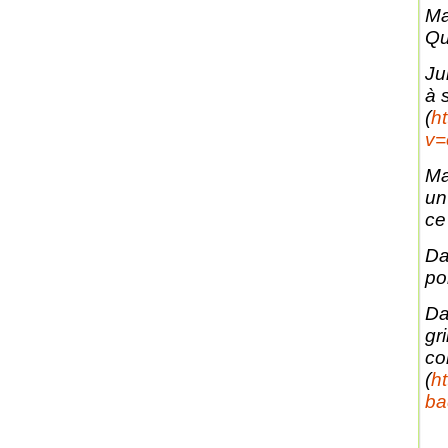
Ma
Qu
Ju
à 
(
h
v
Mai
un
ce 
Da
po
Da
gri
co
(
h
ba