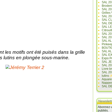
SAL 20
Broderi
SAL 2
Grilles
SAL 20
SAL C
SAL D
SAL L
Citrouil
SAL 2
SAL 20
SAL A
Pinkee
BOUTI
nt les motifs ont été puisés dans la grille
SAL A
SAL E
s lutins en plongée sous-marine.
Expo Pe
SAL JE
SAL 20
Livre b
SAL 20
lutins
(4
Aquare
Nappe
SAL D
Newslett
Abonnez-vo
publiés.