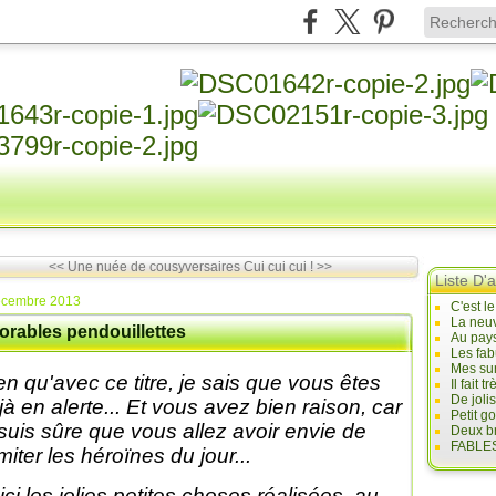
<< Une nuée de cousyversaires
Cui cui cui ! >>
Liste D'a
écembre 2013
C'est l
La neuv
orables pendouillettes
Au pays
Les fab
Mes sur
en qu'avec ce titre, je sais que vous êtes
Il fait
De joli
jà en alerte... Et vous avez bien raison, car
Petit g
 suis sûre que vous allez avoir envie de
Deux br
FABLES
imiter les héroïnes du jour...
ici les jolies petites choses réalisées, au