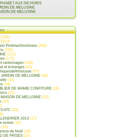
LPHABET AUX NICHOIRS
ARDIN DE MELUSINE
AISON DE MELUSINE
ies
(1146)
(1023)
tion Pickmachinchoses
(263)
ins
(259)
INE
(212)
pas
(172)
et cartonnages
(169)
tal et échanges
(63)
oniquesdefrimousse
(57)
E JARDIN DE MELUSINE
(44)
elle
(34)
es
(34)
ABLIER DE MAMIE CONFITURE
(28)
locs
(23)
A MAISON DE MELUSINE
(22)
s
(20)
)
ES ATC
(18)
8)
ALENDRIER 2013
(17)
e suisse
(16)
s
(16)
press de Noël
(16)
U DE FRISES
(15)