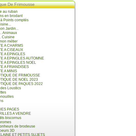
ique De Frimousse
e au ruban
ns en brodant
 à Points comptés
isine...
n Jardin...
... Animaux
.. Cuisine
mon métier
ITE A CHARMS
TE A CISEAUX
TE A EPINGLES
ITE A EPINGLES AUTOMNE
TE A EPINGLES NOEL
TE A FRIANDISES
TE A MINIS
UTIQUE DE FRIMOUSSE
UTIQUE DE NOEL 2023
UTIQUE DE PAQUES 2022
 des Loustics
ettes
nouilles
ins
ES PAGES
RILLES A VENDRE
its biscornus
hromes
bonheurs de brodeuse
coeurs 3D
LAINE ET PETITS SUJETS