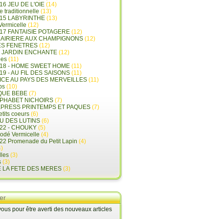
16 JEU DE L'OIE
(14)
e traditionnelle
(13)
015 LABYRINTHE
(13)
 Vermicelle
(12)
17 FANTAISIE POTAGERE
(12)
LAIRIERE AUX CHAMPIGNONS
(12)
ES FENETRES
(12)
E JARDIN ENCHANTE
(12)
les
(11)
018 - HOME SWEET HOME
(11)
19 - AU FIL DES SAISONS
(11)
LICE AU PAYS DES MERVEILLES
(11)
ps
(10)
QUE BEBE
(7)
LPHABET NICHOIRS
(7)
XPRESS PRINTEMPS ET PAQUES
(7)
tits coeurs
(6)
U DES LUTINS
(6)
22 - CHOUKY
(5)
rodé Vermicelle
(4)
22 Promenade du Petit Lapin
(4)
)
lles
(3)
s
(3)
E LA FETE DES MERES
(3)
er
us pour être averti des nouveaux articles