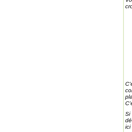
cr
C'
co
pl
C'
Si
dé
ici