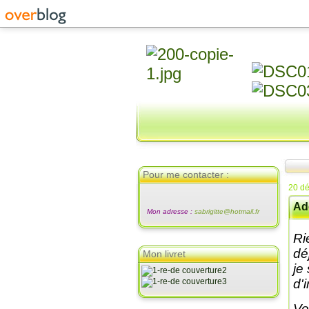
Pour me contacter :
20 d
Ad
Mon adresse :
sabrigitte@hotmail.fr
Ri
dé
Mon livret
je
d'
Vo