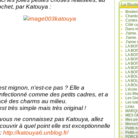
La Bout
ochet, par Katouya :
Broderi
Chanto
Contes
Côté cu
Dans mo
J'aime.
J'aime.
J'aime 
LA BO
LA BOI
LA BOI
LA BO
LA BOI
LA BOI
LA BOI
LA BO
LA BO
LA BO
est mignon, n'est-ce pas ? Elle a
L'école
nfectionné comme des petits cadres, et a
Les fill
Les Gre
acé des charms au milieu.
Les lut
Links
est très simple mais très original !
MARQU
MES G
 vous ne connaissez pas Katouya, allez
Mes pet
Monoc
couvrir à quel point elle est exceptionnelle
Petits 
 :
http://katouya6.unblog.fr/
Petits 
PORCE