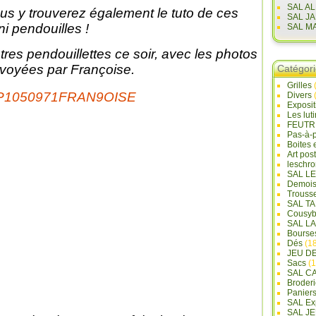
SAL A
us y trouverez également le tuto de ces
SAL J
ni pendouilles !
SAL M
tres pendouillettes ce soir, avec les photos
voyées par Françoise.
Catégor
Grilles
Divers
Exposi
Les lut
FEUTR
Pas-à-
Boites 
Art pos
leschr
SAL L
Demois
Trouss
SAL T
Cousyb
SAL L
Bourse
Dés
(18
JEU D
Sacs
(1
SAL C
Broderi
Panier
SAL Ex
SAL JE