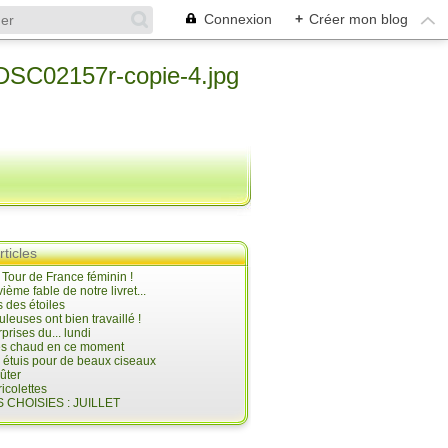
Connexion
+
Créer mon blog
rticles
e Tour de France féminin !
ième fable de notre livret...
 des étoiles
uleuses ont bien travaillé !
prises du... lundi
 très chaud en ce moment
s étuis pour de beaux ciseaux
oûter
icolettes
 CHOISIES : JUILLET