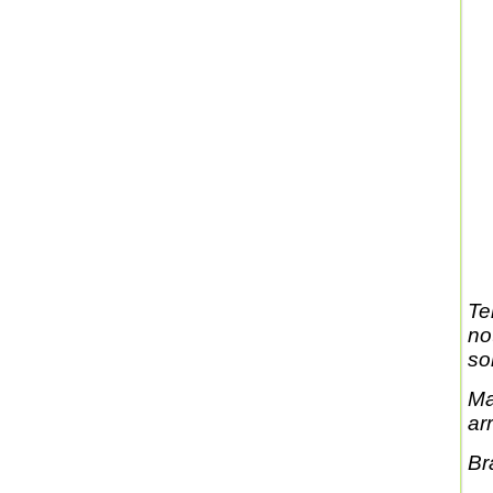
Te
no
son
Ma
ar
Br