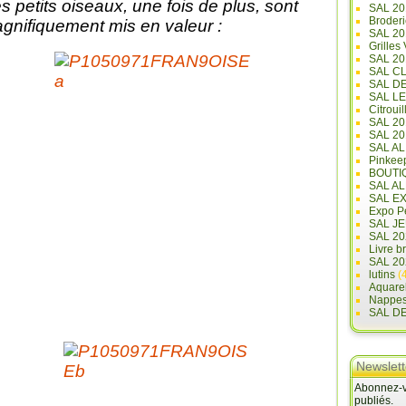
s petits oiseaux, une fois de plus, sont
SAL 20
Broderi
gnifiquement mis en valeur :
SAL 2
Grilles
SAL 20
SAL C
SAL D
SAL L
Citrouil
SAL 2
SAL 20
SAL A
Pinkee
BOUTI
SAL A
SAL E
Expo Pe
SAL JE
SAL 20
Livre b
SAL 20
lutins
(4
Aquare
Nappe
SAL D
Newslett
Abonnez-vo
publiés.