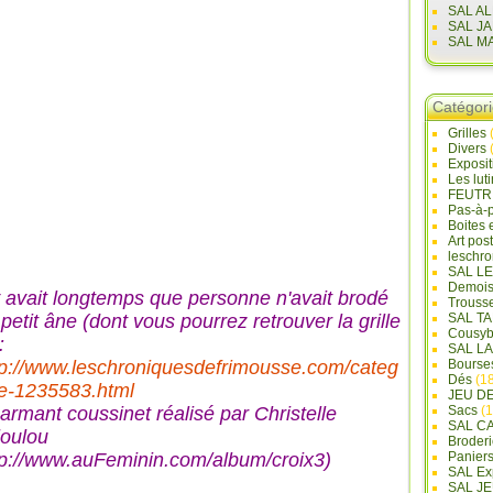
SAL A
SAL J
SAL M
Catégor
Grilles
Divers
Exposi
Les lut
FEUTR
Pas-à-
Boites 
Art pos
leschr
SAL L
Demois
 y avait longtemps que personne n'avait brodé
Trouss
petit âne (dont vous pourrez retrouver la grille
SAL T
Cousyb
:
SAL L
tp://www.leschroniquesdefrimousse.com/categ
Bourse
Dés
(18
ie-1235583.html
JEU D
armant coussinet réalisé par Christelle
Sacs
(1
SAL C
loulou
Broderi
tp://www.auFeminin.com/album/croix3)
Panier
SAL Ex
SAL JE