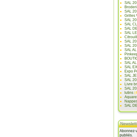
SAL 20
Broderi
SAL 2
Grilles
SAL 20
SAL C
SAL D
SAL L
Citrouil
SAL 2
SAL 20
SAL A
Pinkee
BOUTI
SAL A
SAL E
Expo Pe
SAL JE
SAL 20
Livre b
SAL 20
lutins
(4
Aquare
Nappe
SAL D
Newslett
Abonnez-vo
publiés.