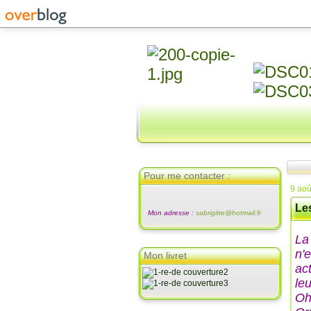
Pour me contacter :
9 aoû
Les
Mon adresse :
sabrigitte@hotmail.fr
La
n'e
Mon livret
ac
le
Oh