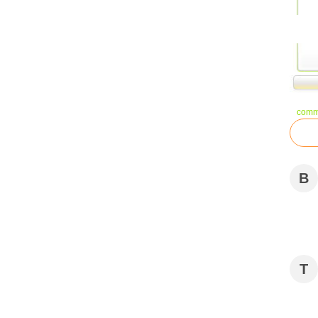
comm
B
T