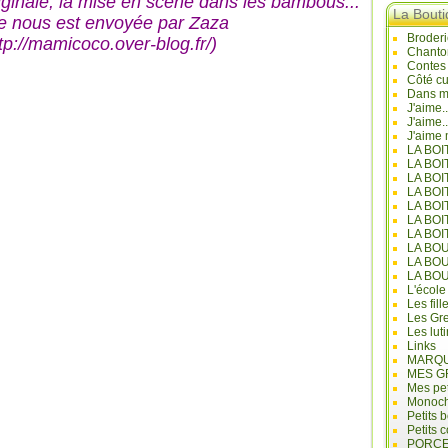
iginale, la mise en scène dans les bambous...
La Bout
le nous est envoyée par Zaza
Broderi
tp://mamicoco.over-blog.fr/
)
Chanto
Contes
Côté cu
Dans mo
J'aime.
J'aime.
J'aime 
LA BO
LA BOI
LA BOI
LA BO
LA BOI
LA BOI
LA BOI
LA BO
LA BO
LA BO
L'école
Les fill
Les Gre
Les lut
Links
MARQU
MES G
Mes pet
Monoc
Petits 
Petits 
PORCE