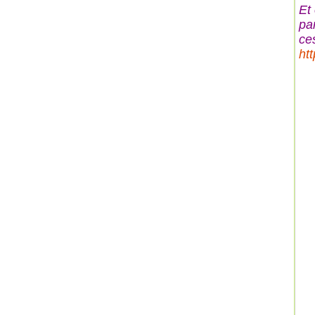
Et
pa
ce
ht