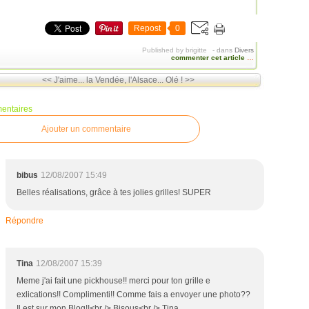
Repost
0
Published by brigitte
-
dans
Divers
commenter cet article
…
<< J'aime... la Vendée, l'Alsace...
Olé ! >>
entaires
Ajouter un commentaire
bibus
12/08/2007 15:49
Belles réalisations, grâce à tes jolies grilles! SUPER
Répondre
Tina
12/08/2007 15:39
Meme j'ai fait une pickhouse!! merci pour ton grille e
exlications!! Complimenti!! Comme fais a envoyer une photo??
Il est sur mon Blog!!<br /> Bisous<br /> Tina