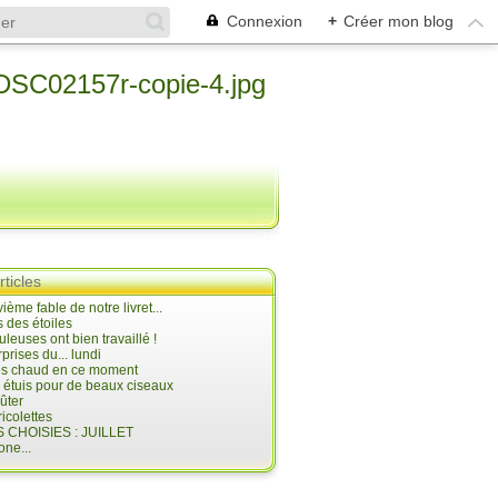
Connexion
+
Créer mon blog
rticles
ième fable de notre livret...
 des étoiles
uleuses ont bien travaillé !
prises du... lundi
 très chaud en ce moment
s étuis pour de beaux ciseaux
oûter
icolettes
 CHOISIES : JUILLET
ne...