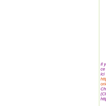
Il
ce 
ici 
ht
or
Ch
(C
ht