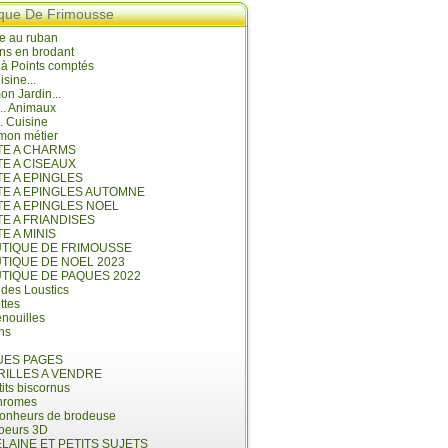
ique De Frimousse
e au ruban
ns en brodant
 à Points comptés
isine...
n Jardin...
... Animaux
.. Cuisine
mon métier
ITE A CHARMS
TE A CISEAUX
TE A EPINGLES
ITE A EPINGLES AUTOMNE
TE A EPINGLES NOEL
TE A FRIANDISES
TE A MINIS
UTIQUE DE FRIMOUSSE
UTIQUE DE NOEL 2023
UTIQUE DE PAQUES 2022
 des Loustics
ettes
nouilles
ins
ES PAGES
RILLES A VENDRE
its biscornus
hromes
bonheurs de brodeuse
coeurs 3D
LAINE ET PETITS SUJETS