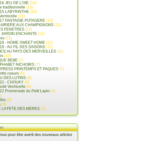
16 JEU DE L'OIE
(14)
e traditionnelle
(13)
015 LABYRINTHE
(13)
 Vermicelle
(12)
17 FANTAISIE POTAGERE
(12)
LAIRIERE AUX CHAMPIGNONS
(12)
ES FENETRES
(12)
E JARDIN ENCHANTE
(12)
les
(11)
018 - HOME SWEET HOME
(11)
19 - AU FIL DES SAISONS
(11)
LICE AU PAYS DES MERVEILLES
(11)
ps
(10)
QUE BEBE
(7)
LPHABET NICHOIRS
(7)
XPRESS PRINTEMPS ET PAQUES
(7)
tits coeurs
(6)
U DES LUTINS
(6)
22 - CHOUKY
(5)
rodé Vermicelle
(4)
22 Promenade du Petit Lapin
(4)
)
lles
(3)
s
(3)
E LA FETE DES MERES
(3)
er
us pour être averti des nouveaux articles