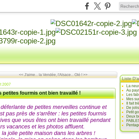
<< J'aime... la Vendée, l'Alsace...
Olé ! >>
Liste D'a
t 2007
La neuv
Au pays
 petites fourmis ont bien travaillé !
Les fab
Mes sur
Il fait
 déferlante de petites merveilles continue et
De joli
Petit g
st pas près de s'arrêter : les petites fourmis
Deux br
tives que vous êtes ont bien travaillé pendant
FABLES
Pentago
urs vacances et les photos affluent.
 la jolie petite maison dans les arbres !