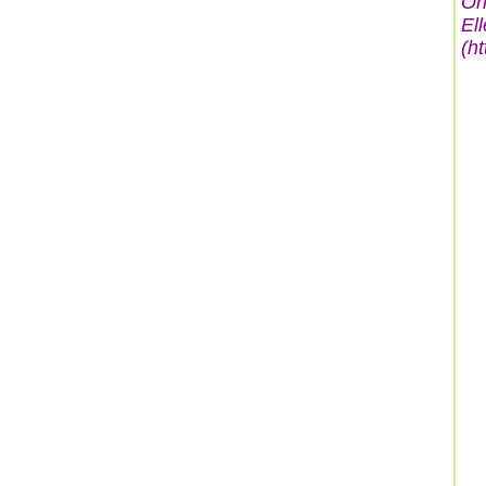
Or
El
(
ht