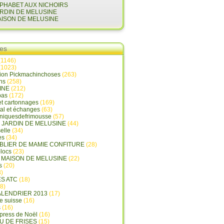
LPHABET AUX NICHOIRS
ARDIN DE MELUSINE
AISON DE MELUSINE
ies
(1146)
(1023)
tion Pickmachinchoses
(263)
ins
(258)
INE
(212)
pas
(172)
et cartonnages
(169)
tal et échanges
(63)
oniquesdefrimousse
(57)
E JARDIN DE MELUSINE
(44)
elle
(34)
es
(34)
ABLIER DE MAMIE CONFITURE
(28)
locs
(23)
A MAISON DE MELUSINE
(22)
s
(20)
)
ES ATC
(18)
8)
ALENDRIER 2013
(17)
e suisse
(16)
s
(16)
press de Noël
(16)
U DE FRISES
(15)