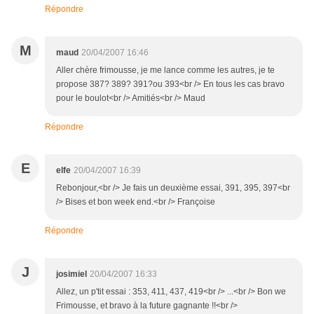
Répondre
M
maud
20/04/2007 16:46
Aller chère frimousse, je me lance comme les autres, je te
propose 387? 389? 391?ou 393<br /> En tous les cas bravo
pour le boulot<br /> Amitiés<br /> Maud
Répondre
E
elfe
20/04/2007 16:39
Rebonjour,<br /> Je fais un deuxième essai, 391, 395, 397<br
/> Bises et bon week end.<br /> Françoise
Répondre
J
josimiel
20/04/2007 16:33
Allez, un p'tit essai : 353, 411, 437, 419<br /> ...<br /> Bon we
Frimousse, et bravo à la future gagnante !!<br />