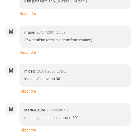
q'un petit dernier 512( c'est lui le bon )
Répondre
M
muriel
20/04/2007 15:57
354 peutêtre,(c'est ma deuxième chance)
Répondre
M
micsic
20/04/2007 15:51
tentons à nouveau:361
Répondre
M
Marie-Laure
20/04/2007 15:33
eh bien, je tente ma chance : 391
Répondre