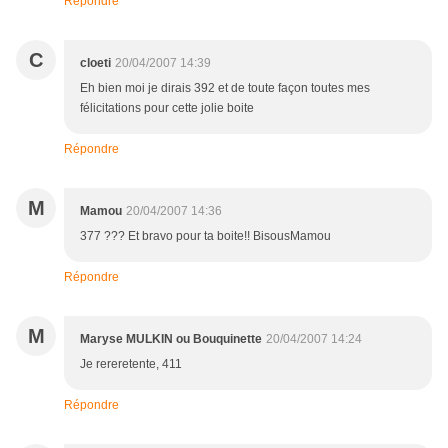
Répondre
C
cloeti
20/04/2007 14:39
Eh bien moi je dirais 392 et de toute façon toutes mes
félicitations pour cette jolie boite
Répondre
M
Mamou
20/04/2007 14:36
377 ??? Et bravo pour ta boite!! BisousMamou
Répondre
M
Maryse MULKIN ou Bouquinette
20/04/2007 14:24
Je rereretente, 411
Répondre