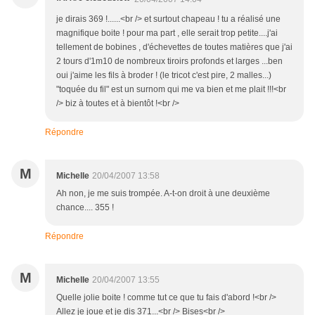
je dirais 369 !......<br /> et surtout chapeau ! tu a réalisé une
magnifique boite ! pour ma part , elle serait trop petite....j'ai
tellement de bobines , d'échevettes de toutes matières que j'ai
2 tours d'1m10 de nombreux tiroirs profonds et larges ...ben
oui j'aime les fils à broder ! (le tricot c'est pire, 2 malles...)
"toquée du fil" est un surnom qui me va bien et me plait !!!<br
/> biz à toutes et à bientôt !<br />
Répondre
M
Michelle
20/04/2007 13:58
Ah non, je me suis trompée. A-t-on droit à une deuxième
chance.... 355 !
Répondre
M
Michelle
20/04/2007 13:55
Quelle jolie boite ! comme tut ce que tu fais d'abord !<br />
Allez je joue et je dis 371...<br /> Bises<br />