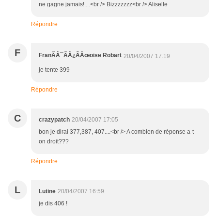
ne gagne jamais!....<br /> Bizzzzzzz<br /> Aliselle
Répondre
F
FranÃÂ¯ÃÂ¿ÃÂœoise Robart
20/04/2007 17:19
je tente 399
Répondre
C
crazypatch
20/04/2007 17:05
bon je dirai 377,387, 407....<br /> A combien de réponse a-t-
on droit???
Répondre
L
Lutine
20/04/2007 16:59
je dis 406 !