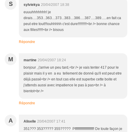
S
sylviekya
20/04/2007 18:38
euuuhhhhhhh! je
dirais.....353...363....373...383....386.....387.....389......en fait ca
peut etre tout!!!ouhhhhh c'est dure!!!!!!!!!!<br /> bonne chance
aux filles!!!!!!<br /> bisous
Répondre
M
martine
20/04/2007 18:24
bonjour , j'arrive un peu tard,<br /> je vais tenter 417 pour le
plaisir mais il y en a eu tellement de donné qu'il est peut etre
déjà passé<br /> en tout cas elle est superbe cette boite et
j'attends aussi avec impatience le pas à pas<br /> à
bientot<br />
Répondre
A
Aliselle
20/04/2007 17:41
351??? 353????? 355????? Pfffffffffffffffffffff! De toute façon je