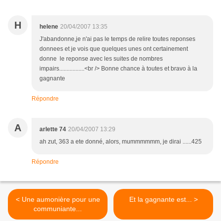
H
helene
20/04/2007 13:35
J'abandonne,je n'ai pas le temps de relire toutes reponses
donnees et je vois que quelques unes ont certainement
donne le reponse avec les suites de nombres
impairs.................<br /> Bonne chance à toutes et bravo à la
gagnante
Répondre
A
arlette 74
20/04/2007 13:29
ah zut, 363 a ete donné, alors, mummmmmm, je dirai ......425
Répondre
< Une aumonière pour une
Et la gagnante est... >
communiante...