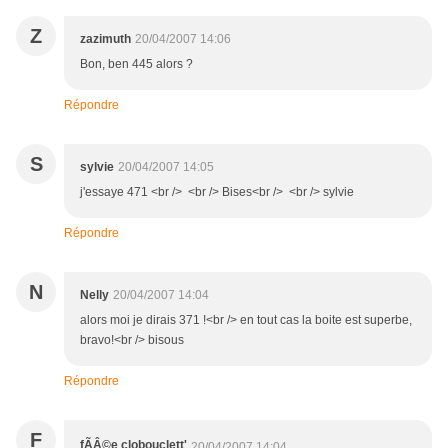
Z
zazimuth
20/04/2007 14:06
Bon, ben 445 alors ?
Répondre
S
sylvie
20/04/2007 14:05
j'essaye 471 <br /> <br /> Bises<br /> <br /> sylvie
Répondre
N
Nelly
20/04/2007 14:04
alors moi je dirais 371 !<br /> en tout cas la boite est superbe,
bravo!<br /> bisous
Répondre
F
fÃÂ©e clobouclett'
20/04/2007 14:04