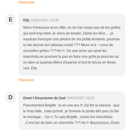
Répondre
E
Elfy
19/03/2007 19:39
Merci Frimousse et en effet ,on ne s'en lasse pas de tes grilles
qui sont trop mimi.Je viens de broder :j'aime les fées.....,je
voudrais t'envoyer une photos de ma petite broderie ,pourrais
tu me donner ton adresse email ??? Merci et à + pour de
nouvelles grilles ???<br /> J'ai une amie qui aime les
manchots,ne pourrais tu pas en faire une grille,je pourrais lui
en faire la surprise.Merci d'avance si tout te fois,tu en ferais
une. Elfy
Répondre
D
Domi l'Alsacienne du Sud
19/03/2007 19:28
Franchement Brigitte , tu es une pro !!! J'ai fini la mienne , que
tu m'as faite , mais pchutt , je t'envoie la photo dès que j'ai fini
le montage ...<br /> Tu sais Brigitte , j'aime les chinchillas
...C'est dur de faire un chinchilla ???<br /> Bizzzzzzzzz. Domi.