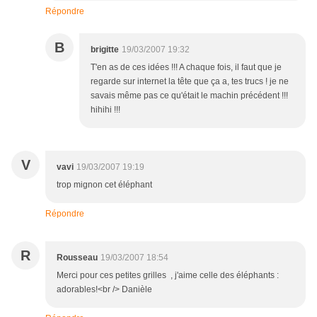
Répondre
B
brigitte
19/03/2007 19:32
T'en as de ces idées !!! A chaque fois, il faut que je
regarde sur internet la tête que ça a, tes trucs ! je ne
savais même pas ce qu'était le machin précédent !!!
hihihi !!!
V
vavi
19/03/2007 19:19
trop mignon cet éléphant
Répondre
R
Rousseau
19/03/2007 18:54
Merci pour ces petites grilles , j'aime celle des éléphants :
adorables!<br /> Danièle