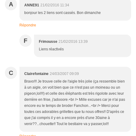
A
ANNE91
21/02/2016 11:34
bonjour les 2 liens sont cassés. Bon dimanche
Répondre
F
Frimousse
21/02/2016 13:39
Liens réactivés
C
Clairefontaine
24/03/2007 09:09
Bravo!!! Je trouve celle de l'aigle très jolie (ça ressemble bien
à un aigle, on voit bien que ce n'est pas un moineau ou un
pigeon,lol!!!) et celle des éléphants est très rigolote avec leur
derrière en frise, j'adooore.<br /> Mille excuses car je n'ai pas
encore eu le temps de broder Fanchon...<br /> Merci pour
toutes ces adorables grillettes que tu nous offres!! D'après ce
que j'ai compris il y en a encore près d'une 30aine à
venir??...chouette!! Tout le bestiaire va y passer,lol!!