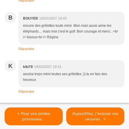
Répondre
B
BOUYER
19/03/2007 18:45
encore des grillettes toute mimi. Mon mari aussi aime les
éléphants.... mais moi c'est le golf. Bon courage et merci...<br
/> bisous<br /> Régine
Répondre
K
kiki78
19/03/2007 18:41
wouha trops mimi toutes ses grillettes ;)) tu en fais des
heureux
Répondre
< Pour vos petites
Aujourd'hui, j''expose vos
princesses...
oeuvres.. >