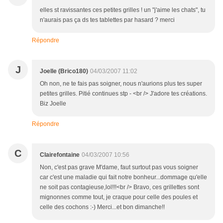
elles st ravissantes ces petites grilles ! un "j'aime les chats", tu
n'aurais pas ça ds tes tablettes par hasard ? merci
Répondre
J
Joelle (Brico180)
04/03/2007 11:02
Oh non, ne te fais pas soigner, nous n'aurions plus tes super
petites grilles. Pitié continues stp - <br /> J'adore tes créations.
Biz Joelle
Répondre
C
Clairefontaine
04/03/2007 10:56
Non, c'est pas grave M'dame, faut surtout pas vous soigner
car c'est une maladie qui fait notre bonheur...dommage qu'elle
ne soit pas contagieuse,lol!!!<br /> Bravo, ces grillettes sont
mignonnes comme tout, je craque pour celle des poules et
celle des cochons :-) Merci...et bon dimanche!!