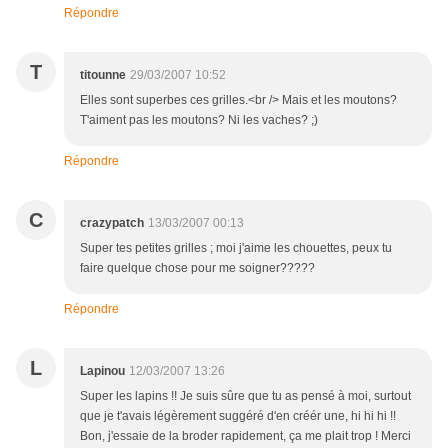
Répondre
T
titounne
29/03/2007 10:52
Elles sont superbes ces grilles.<br /> Mais et les moutons?
T'aiment pas les moutons? Ni les vaches? ;)
Répondre
C
crazypatch
13/03/2007 00:13
Super tes petites grilles ; moi j'aime les chouettes, peux tu
faire quelque chose pour me soigner?????
Répondre
L
Lapinou
12/03/2007 13:26
Super les lapins !! Je suis sûre que tu as pensé à moi, surtout
que je t'avais légèrement suggéré d'en créér une, hi hi hi !!
Bon, j'essaie de la broder rapidement, ça me plait trop ! Merci