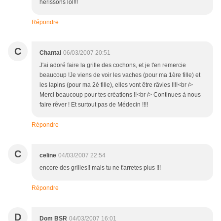
hérissons lol!!!
Répondre
C
Chantal
06/03/2007 20:51
J'ai adoré faire la grille des cochons, et je t'en remercie
beaucoup !Je viens de voir les vaches (pour ma 1ère fille) et
les lapins (pour ma 2è fille), elles vont être râvies !!!!<br />
Merci beaucoup pour tes créations !!<br /> Continues à nous
faire rêver ! Et surtout pas de Médecin !!!!
Répondre
C
celine
04/03/2007 22:54
encore des grilles!! mais tu ne t'arretes plus !!!
Répondre
D
Dom BSR
04/03/2007 16:01