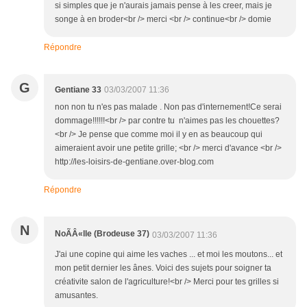
si simples que je n'aurais jamais pense à les creer, mais je
songe à en broder<br /> merci <br /> continue<br /> domie
Répondre
G
Gentiane 33
03/03/2007 11:36
non non tu n'es pas malade . Non pas d'internement!Ce serai
dommage!!!!!!<br /> par contre tu n'aimes pas les chouettes?
<br /> Je pense que comme moi il y en as beaucoup qui
aimeraient avoir une petite grille; <br /> merci d'avance <br />
http://les-loisirs-de-gentiane.over-blog.com
Répondre
N
NoÃÂ«lle (Brodeuse 37)
03/03/2007 11:36
J'ai une copine qui aime les vaches ... et moi les moutons... et
mon petit dernier les ânes. Voici des sujets pour soigner ta
créativite salon de l'agriculture!<br /> Merci pour tes grilles si
amusantes.