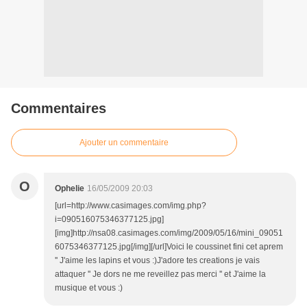
Commentaires
Ajouter un commentaire
O
Ophelie
16/05/2009 20:03
[url=http://www.casimages.com/img.php?
i=090516075346377125.jpg]
[img]http://nsa08.casimages.com/img/2009/05/16/mini_09051
6075346377125.jpg[/img][/url]Voici le coussinet fini cet aprem
'' J'aime les lapins et vous :)J'adore tes creations je vais
attaquer '' Je dors ne me reveillez pas merci '' et J'aime la
musique et vous :)