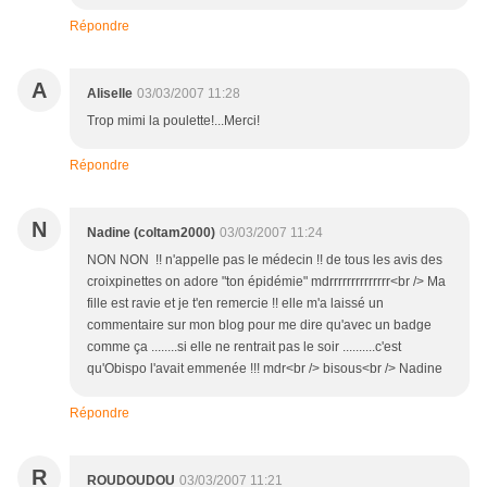
Répondre
A
Aliselle
03/03/2007 11:28
Trop mimi la poulette!...Merci!
Répondre
N
Nadine (coltam2000)
03/03/2007 11:24
NON NON !! n'appelle pas le médecin !! de tous les avis des
croixpinettes on adore "ton épidémie" mdrrrrrrrrrrrrrr<br /> Ma
fille est ravie et je t'en remercie !! elle m'a laissé un
commentaire sur mon blog pour me dire qu'avec un badge
comme ça ........si elle ne rentrait pas le soir ..........c'est
qu'Obispo l'avait emmenée !!! mdr<br /> bisous<br /> Nadine
Répondre
R
ROUDOUDOU
03/03/2007 11:21