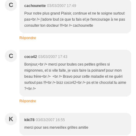
C
cachounette
03/03/2007 17:49
Pour notre plus grand Plaisir, continue et ne te soigne surtout
pas<br /> j'adore tout ce que tu fais et je t'encourage à ne pas
consulter ton docteur !!!<br /> cachounette
Répondre
C
coco42
03/03/2007 17:43
Bonjour,<br /> merci pour toutes ces petites grilles si
mignonnes, et si vite faite, je vais faire la polnaref pour mon
beau frère<br /> <br /> Bravo pour cette maladie et ne guéri
surtout pas !!!<br /> bizz coco42<br /> ps et le chocolat tu aime
?<br />
Répondre
K
kiki78
03/03/2007 16:55
merci pour ses merveillex grilles amitie