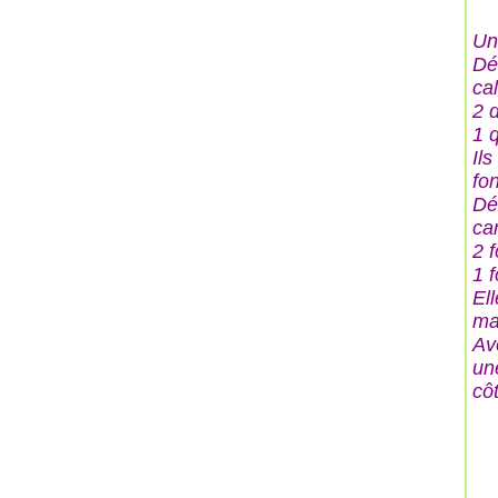
Un
Dé
cal
2 
1 q
Ils
fon
Dé
ca
2 
1 
Ell
ma
Av
un
côt