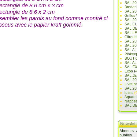
SAL 20
rectangle de 8,6 cm x 3 cm
Broderi
rectangle de 8,6 x 2 cm
SAL 2
Grilles
sembler les parois au fond comme montré ci-
SAL 20
ssous avec le papier kraft gommé.
SAL C
SAL D
SAL L
Citrouil
SAL 2
SAL 20
SAL A
Pinkee
BOUTI
SAL A
SAL E
Expo Pe
SAL JE
SAL 20
Livre b
SAL 20
lutins
(4
Aquare
Nappe
SAL D
Newslett
Abonnez-vo
publiés.