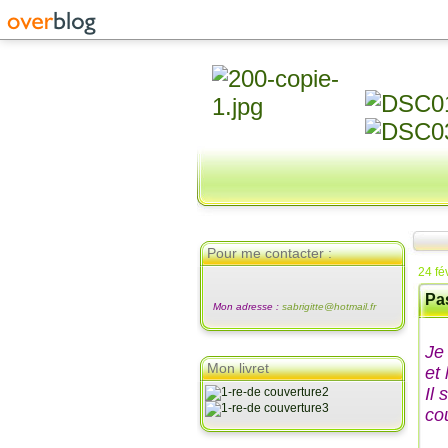
Pour me contacter :
24 fé
Pa
Mon adresse :
sabrigitte@hotmail.fr
Je
Mon livret
et 
Il 
cou