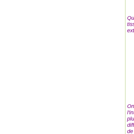
Qu
tis
ext
On
l'i
plu
dif
de 