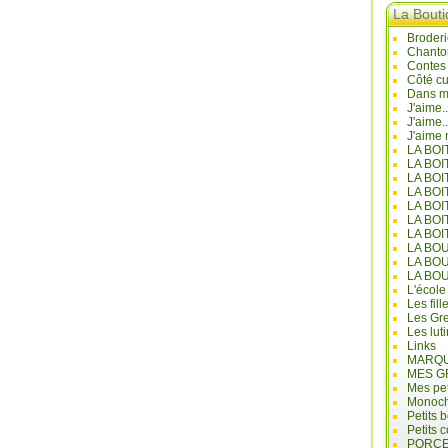
La Bout
Broderi
Chanto
Contes
Côté cu
Dans mo
J'aime.
J'aime.
J'aime 
LA BO
LA BOI
LA BOI
LA BO
LA BOI
LA BOI
LA BOI
LA BO
LA BO
LA BO
L'école
Les fill
Les Gre
Les lut
Links
MARQU
MES G
Mes pet
Monoc
Petits 
Petits 
PORCE