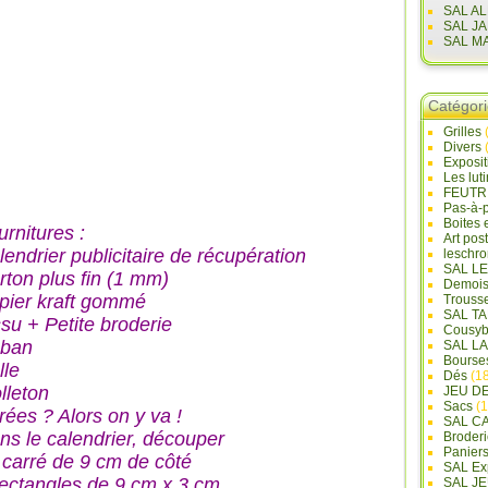
SAL A
SAL J
SAL M
Catégor
Grilles
Divers
Exposi
Les lut
FEUTR
Pas-à-
Boites 
urnitures :
Art pos
lendrier publicitaire de récupération
leschr
SAL L
rton plus fin (1 mm)
Demois
pier kraft gommé
Trouss
SAL T
ssu + Petite broderie
Cousyb
ban
SAL L
Bourse
lle
Dés
(18
lleton
JEU D
Sacs
(1
rées ? Alors on y va !
SAL C
ns le calendrier, découper
Broderi
Panier
 carré de 9 cm de côté
SAL Ex
rectangles de 9 cm x 3 cm
SAL JE