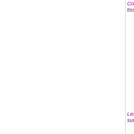
Co
tis
Les
su