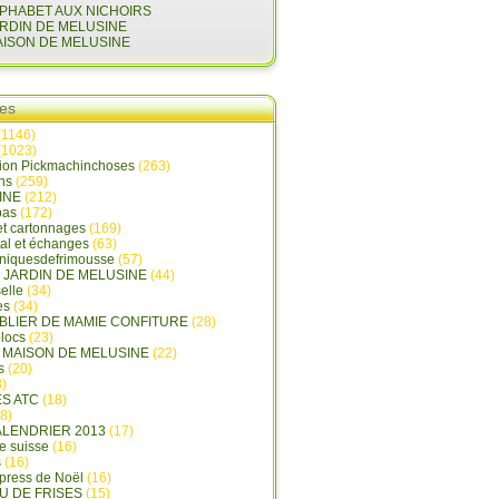
LPHABET AUX NICHOIRS
ARDIN DE MELUSINE
AISON DE MELUSINE
ies
(1146)
(1023)
tion Pickmachinchoses
(263)
ins
(259)
INE
(212)
pas
(172)
et cartonnages
(169)
tal et échanges
(63)
oniquesdefrimousse
(57)
E JARDIN DE MELUSINE
(44)
elle
(34)
es
(34)
ABLIER DE MAMIE CONFITURE
(28)
locs
(23)
A MAISON DE MELUSINE
(22)
s
(20)
)
ES ATC
(18)
8)
ALENDRIER 2013
(17)
e suisse
(16)
s
(16)
press de Noël
(16)
U DE FRISES
(15)