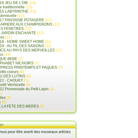
16 JEU DE L'OIE
(14)
e traditionnelle
(13)
015 LABYRINTHE
(13)
 Vermicelle
(12)
17 FANTAISIE POTAGERE
(12)
LAIRIERE AUX CHAMPIGNONS
(12)
ES FENETRES
(12)
E JARDIN ENCHANTE
(12)
les
(11)
018 - HOME SWEET HOME
(11)
19 - AU FIL DES SAISONS
(11)
LICE AU PAYS DES MERVEILLES
(11)
ps
(10)
QUE BEBE
(7)
LPHABET NICHOIRS
(7)
XPRESS PRINTEMPS ET PAQUES
(7)
tits coeurs
(6)
U DES LUTINS
(6)
22 - CHOUKY
(5)
rodé Vermicelle
(4)
22 Promenade du Petit Lapin
(4)
)
lles
(3)
s
(3)
E LA FETE DES MERES
(3)
er
us pour être averti des nouveaux articles