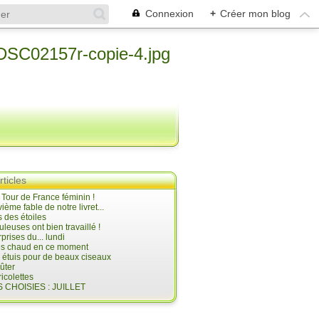
Connexion
+
Créer mon blog
rticles
e Tour de France féminin !
ième fable de notre livret...
 des étoiles
uleuses ont bien travaillé !
prises du... lundi
 très chaud en ce moment
s étuis pour de beaux ciseaux
oûter
icolettes
 CHOISIES : JUILLET