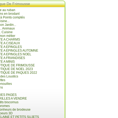
ique De Frimousse
e au ruban
ns en brodant
 à Points comptés
isine...
n Jardin...
... Animaux
.. Cuisine
mon métier
ITE A CHARMS
TE A CISEAUX
TE A EPINGLES
ITE A EPINGLES AUTOMNE
TE A EPINGLES NOEL
TE A FRIANDISES
TE A MINIS
UTIQUE DE FRIMOUSSE
UTIQUE DE NOEL 2023
UTIQUE DE PAQUES 2022
 des Loustics
ettes
nouilles
ins
ES PAGES
RILLES A VENDRE
its biscornus
hromes
bonheurs de brodeuse
coeurs 3D
LAINE ET PETITS SUJETS