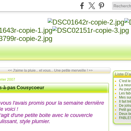
<< J'aime la pluie... et vous...
Une petite merveille ! >>
Liste D'a
vrier 2007
C'est l
La neuv
s-à-pas Cousycoeur
Au pays
Les fab
Mes sur
Il fait
 vous l'avais promis pour la semaine dernière
De joli
le voici !
Petit g
Deux br
s'agit d'une petite boite avec le couvercle
FABLES
lissant, style plumier.