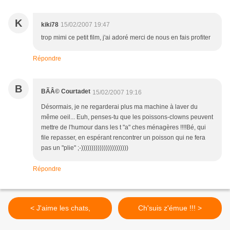
K
kiki78
15/02/2007 19:47
trop mimi ce petit film, j'ai adoré merci de nous en fais profiter
Répondre
B
BÃÂ© Courtadet
15/02/2007 19:16
Désormais, je ne regarderai plus ma machine à laver du
même oeil... Euh, penses-tu que les poissons-clowns peuvent
mettre de l'humour dans les t "a" ches ménagères !!!!Bé, qui
file repasser, en espérant rencontrer un poisson qui ne fera
pas un "plie" ;-)))))))))))))))))))))))
Répondre
< J'aime les chats,
Ch'suis z'émue !!! >