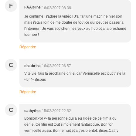
F
FÃÂ©line
16/02/2007 08:38
Je confirme : j'adore la vidéo ! J'ai fait une machine hier soir
mais j'étais loin de me douter de tout ce qui peut se passer à
l'intérieur ! Je vais scotcher mes yeux au hublot à la prochaine
tournée !
Répondre
C
chatbrina
16/02/2007 06:57
Vite vie, fais la prochaine grille, car Vermicelle est tout triste là!
<br /> Bisous
Répondre
C
cathythot
15/02/2007 22:52
Bonsoir,<br /> la personne qui a eu l'idée de ce film a du
génie. Ce film est tout simplement fantastique. Bon ton
vermicelle aussi. Bonne nuit et à très bientôt. Bises.Cathy