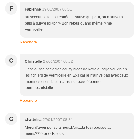
F
Fabienne
29/01/2007 08:51
au secours elle est rentrée !!!! sauve qui peut, on n'arrivera
plus à suivre lol<br /> Bon retour quand même Mme
Vermicelle !
Répondre
C
Christelle
27/01/2007 08:32
il est joli ton sac et les cousy blocs de katia aussije veux bien
les fichiers de vermicelle en wxs car je n'arrive pas avec ceux
imprimés!et on fait un carré par page ?bonne
journeechristelle
Répondre
C
chatbrina
27/01/2007 08:24
Merci d'avoir pensé à nous.Mais...tu t'es reposée au
moins???<br /> Bisous