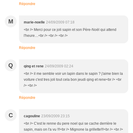
Répondre
M
marie-noelle
24/09/2009 07:18
<br /> Merci pour ce joli sapin et son Père-Noël qui attend
l'heure....<br /> <br /> <br />
Répondre
Q
qing et rene
24/09/2009 02:24
<br /> il me semble voir un lapin dans le sapin ? j'aime bien la
voiture c'est tres joli tout cela bon jeudi qing et rene<br /> <br
/> <br />
Répondre
C
cagouline
23/09/2009 23:15
<br /> C'est le renne du pere noel qui se cache derrière le
sapin, mais on l'a vu !!!<br /> Mignone la grillette!!!<br /> <br />