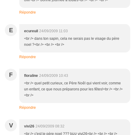
offir<br /> bonne journee a toutes<br /> <br /> <br />
Répondre
E
ecureuil
24/09/2009 11:03
<br /> dans ton sapin, cela ne serais pas le visage du père
noel ?<br /> <br /> <br />
Répondre
F
floraline
24/09/2009 10:43
<br /> quel petit curieux, ce Père Noêl qui vient voir, comme
un enfant, ce que nous préparons pour les fêtes!<br /> <br />
<br />
Répondre
V
vivi26
24/09/2009 08:32
<br /> c'est le père noel ??? bizz vivi26<br /> <br /> <br />