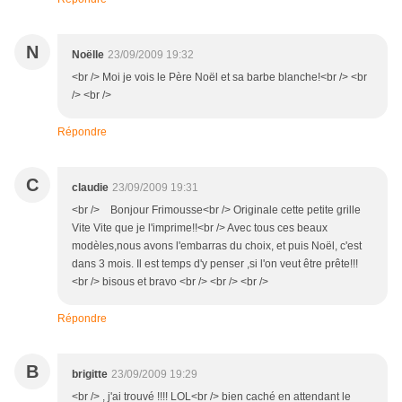
N
Noëlle
23/09/2009 19:32
<br /> Moi je vois le Père Noël et sa barbe blanche!<br /> <br
/> <br />
Répondre
C
claudie
23/09/2009 19:31
<br /> Bonjour Frimousse<br /> Originale cette petite grille
Vite Vite que je l'imprime!!<br /> Avec tous ces beaux
modèles,nous avons l'embarras du choix, et puis Noël, c'est
dans 3 mois. Il est temps d'y penser ,si l'on veut être prête!!!
<br /> bisous et bravo <br /> <br /> <br />
Répondre
B
brigitte
23/09/2009 19:29
<br /> , j'ai trouvé !!!! LOL<br /> bien caché en attendant le