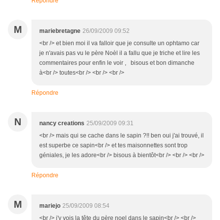
Répondre
M
mariebretagne
26/09/2009 09:52
<br /> et bien moi il va falloir que je consulte un ophtamo car
je n'avais pas vu le père Noèl il a fallu que je triche et lire les
commentaires pour enfin le voir , bisous et bon dimanche
à<br /> toutes<br /> <br /> <br />
Répondre
N
nancy creations
25/09/2009 09:31
<br /> mais qui se cache dans le sapin ?!! ben oui j'ai trouvé, il
est superbe ce sapin<br /> et tes maisonnettes sont trop
géniales, je les adore<br /> bisous à bientôt<br /> <br /> <br />
Répondre
M
mariejo
25/09/2009 08:54
<br /> j'y vois la tête du père noel dans le sapin<br /> <br />