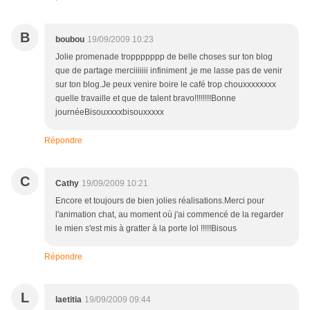
B
boubou
19/09/2009 10:23
Jolie promenade troppppppp de belle choses sur ton blog
que de partage merciiiiiii infiniment ,je me lasse pas de venir
sur ton blog.Je peux venire boire le café trop chouxxxxxxxx
quelle travaille et que de talent bravo!!!!!!!!Bonne
journéeBisouxxxxbisouxxxxx
Répondre
C
Cathy
19/09/2009 10:21
Encore et toujours de bien jolies réalisations.Merci pour
l'animation chat, au moment où j'ai commencé de la regarder
le mien s'est mis à gratter à la porte lol !!!!!Bisous
Répondre
L
laetitia
19/09/2009 09:44