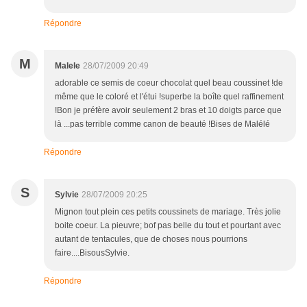
Répondre
M
Malele
28/07/2009 20:49
adorable ce semis de coeur chocolat quel beau coussinet !de
même que le coloré et l'étui !superbe la boîte quel raffinement
!Bon je préfère avoir seulement 2 bras et 10 doigts parce que
là ...pas terrible comme canon de beauté !Bises de Malélé
Répondre
S
Sylvie
28/07/2009 20:25
Mignon tout plein ces petits coussinets de mariage. Très jolie
boite coeur. La pieuvre; bof pas belle du tout et pourtant avec
autant de tentacules, que de choses nous pourrions
faire....BisousSylvie.
Répondre