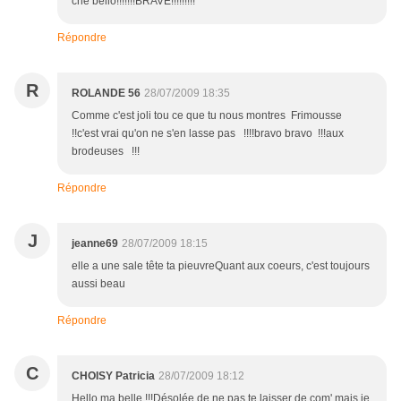
che bello!!!!!!!BRAVE!!!!!!!!!
Répondre
R
ROLANDE 56
28/07/2009 18:35
Comme c'est joli tou ce que tu nous montres Frimousse
!!c'est vrai qu'on ne s'en lasse pas !!!!bravo bravo !!!aux
brodeuses !!!
Répondre
J
jeanne69
28/07/2009 18:15
elle a une sale tête ta pieuvreQuant aux coeurs, c'est toujours
aussi beau
Répondre
C
CHOISY Patricia
28/07/2009 18:12
Hello ma belle !!!Désolée de ne pas te laisser de com' mais je