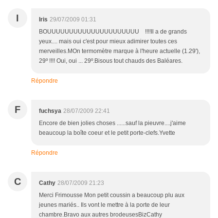
I
Iris
29/07/2009 01:31
BOUUUUUUUUUUUUUUUUUUUUU !!!!Il a de grands
yeux.... mais oui c'est pour mieux adimirer toutes ces
merveilles.MOn termomètre marque à l'heure actuelle (1.29'),
29º !!!! Oui, oui ... 29º.Bisous tout chauds des Baléares.
Répondre
F
fuchsya
28/07/2009 22:41
Encore de bien jolies choses ......sauf la pieuvre....j'aime
beaucoup la boîte coeur et le petit porte-clefs.Yvette
Répondre
C
Cathy
28/07/2009 21:23
Merci Frimousse Mon petit coussin a beaucoup plu aux
jeunes mariés.. Ils vont le mettre à la porte de leur
chambre.Bravo aux autres brodeusesBizCathy