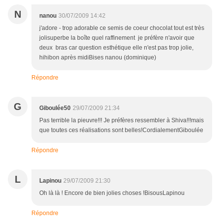
N
nanou
30/07/2009 14:42
j'adore - trop adorable ce semis de coeur chocolat tout est très
jolisuperbe la boîte quel raffinement je préfère n'avoir que
deux bras car question esthétique elle n'est pas trop jolie,
hihibon après midiBises nanou (dominique)
Répondre
G
Giboulée50
29/07/2009 21:34
Pas terrible la pieuvre!!! Je préfères ressembler à Shiva!!!mais
que toutes ces réalisations sont belles!CordialementGiboulée
Répondre
L
Lapinou
29/07/2009 21:30
Oh là là ! Encore de bien jolies choses !BisousLapinou
Répondre