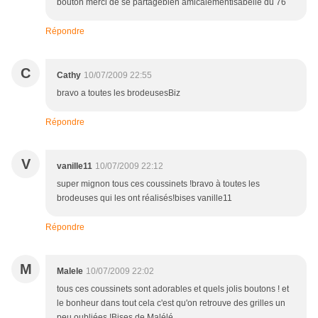
bouton merci de se partagebien amicalementisabelle du 76
Répondre
C
Cathy
10/07/2009 22:55
bravo a toutes les brodeusesBiz
Répondre
V
vanille11
10/07/2009 22:12
super mignon tous ces coussinets !bravo à toutes les
brodeuses qui les ont réalisés!bises vanille11
Répondre
M
Malele
10/07/2009 22:02
tous ces coussinets sont adorables et quels jolis boutons ! et
le bonheur dans tout cela c'est qu'on retrouve des grilles un
peu oubliées !Bises de Malélé