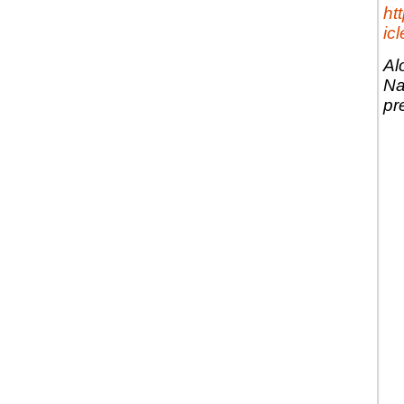
ht
ic
Al
Na
pr