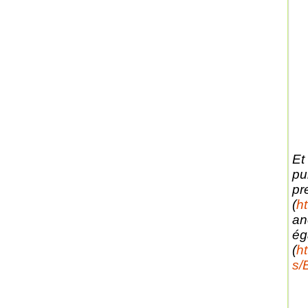
Et
pu
pr
(
ht
an
ég
(
h
s/