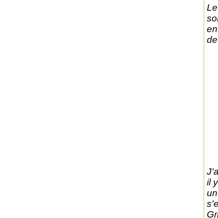
Le
so
en
de
J'
il
un
s'
Gri