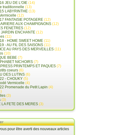
16 JEU DE L'OIE
(14)
e traditionnelle
(13)
015 LABYRINTHE
(13)
 Vermicelle
(12)
17 FANTAISIE POTAGERE
(12)
LAIRIERE AUX CHAMPIGNONS
(12)
ES FENETRES
(12)
E JARDIN ENCHANTE
(12)
les
(11)
018 - HOME SWEET HOME
(11)
19 - AU FIL DES SAISONS
(11)
LICE AU PAYS DES MERVEILLES
(11)
ps
(10)
QUE BEBE
(7)
LPHABET NICHOIRS
(7)
XPRESS PRINTEMPS ET PAQUES
(7)
tits coeurs
(6)
U DES LUTINS
(6)
22 - CHOUKY
(5)
rodé Vermicelle
(4)
22 Promenade du Petit Lapin
(4)
)
lles
(3)
s
(3)
E LA FETE DES MERES
(3)
er
us pour être averti des nouveaux articles