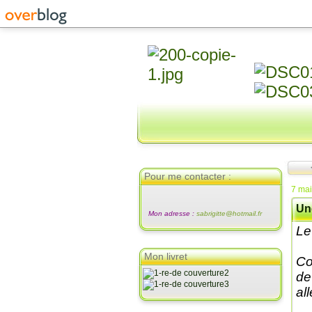
Pour me contacter :
7 ma
Une
Mon adresse :
sabrigitte@hotmail.fr
Le 
Mon livret
Co
de
al