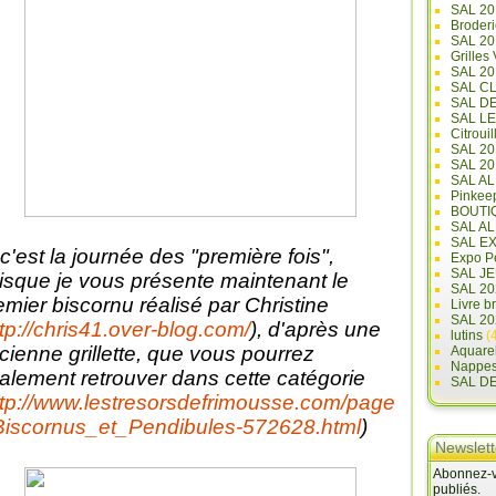
SAL 20
Broderi
SAL 2
Grilles
SAL 20
SAL C
SAL D
SAL L
Citrouil
SAL 2
SAL 20
SAL A
Pinkee
BOUTI
SAL A
SAL E
 c'est la journée des "première fois",
Expo Pe
SAL JE
isque je vous présente maintenant le
SAL 20
emier biscornu réalisé par Christine
Livre b
SAL 20
tp://chris41.over-blog.com/
), d'après une
lutins
(4
cienne grillette, que vous pourrez
Aquare
Nappe
alement retrouver dans cette catégorie
SAL D
ttp://www.lestresorsdefrimousse.com/page
Biscornus_et_Pendibules-572628.html
)
Newslett
Abonnez-vo
publiés.