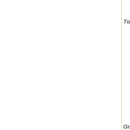
Ti
Gr