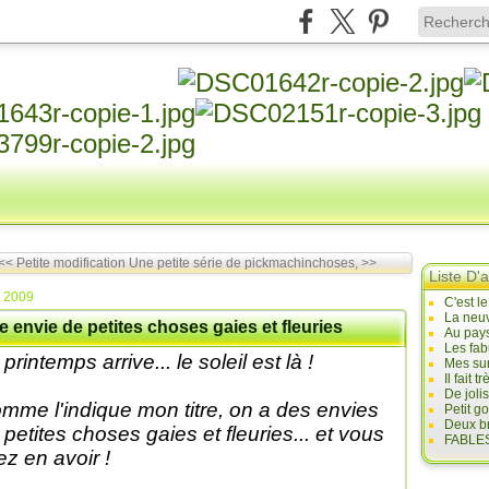
<< Petite modification
Une petite série de pickmachinchoses, >>
Liste D'a
i 2009
C'est l
La neuv
 envie de petites choses gaies et fleuries
Au pays
Les fab
printemps arrive... le soleil est là !
Mes sur
Il fait
De joli
mme l'indique mon titre, on a des envies
Petit g
Deux br
 petites choses gaies et fleuries... et vous
FABLES
lez en avoir !