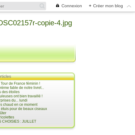
Connexion
+
Créer mon blog
rticles
e Tour de France féminin !
ième fable de notre livret...
 des étoiles
uleuses ont bien travaillé !
prises du... lundi
 très chaud en ce moment
s étuis pour de beaux ciseaux
oûter
icolettes
 CHOISIES : JUILLET