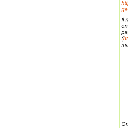
ht
ge
Il
on
pa
(
ht
ma
Gri