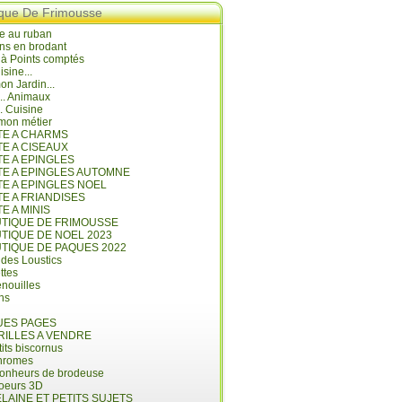
ique De Frimousse
e au ruban
ns en brodant
 à Points comptés
isine...
n Jardin...
... Animaux
.. Cuisine
mon métier
ITE A CHARMS
TE A CISEAUX
TE A EPINGLES
ITE A EPINGLES AUTOMNE
TE A EPINGLES NOEL
TE A FRIANDISES
TE A MINIS
UTIQUE DE FRIMOUSSE
UTIQUE DE NOEL 2023
UTIQUE DE PAQUES 2022
 des Loustics
ettes
nouilles
ins
ES PAGES
RILLES A VENDRE
its biscornus
hromes
bonheurs de brodeuse
coeurs 3D
LAINE ET PETITS SUJETS