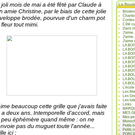
 joli mois de mai a été fêté par Claude à
La Bout
n amie Christine, par le biais de cette jolie
Broderi
Chanto
veloppe brodée, pourvue d'un charm pot
Contes
 fleur tout mimi.
Côté cu
Dans mo
J'aime.
J'aime.
J'aime 
LA BO
LA BOI
LA BOI
LA BO
LA BOI
LA BOI
LA BOI
LA BO
LA BO
LA BO
L'école
Les fill
Les Gre
Les lut
Links
aime beaucoup cette grille que j'avais faite
MARQU
 y a deux ans. Intemporelle d'accord, mais
MES G
Mes pet
 peu éphémère quand même : on ne
Monoc
envoie pas du muguet toute l'année...
Petits 
Petits 
lle ici :
PORCE