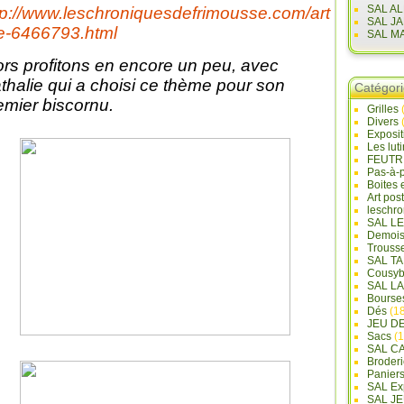
SAL A
tp://www.leschroniquesdefrimousse.com/art
SAL J
le-6466793.html
SAL M
ors profitons en encore un peu, avec
thalie qui a choisi ce thème pour son
Catégor
emier biscornu.
Grilles
Divers
Exposi
Les lut
FEUTR
Pas-à-
Boites 
Art pos
leschr
SAL L
Demois
Trouss
SAL T
Cousyb
SAL L
Bourse
Dés
(18
JEU D
Sacs
(1
SAL C
Broderi
Panier
SAL Ex
SAL JE