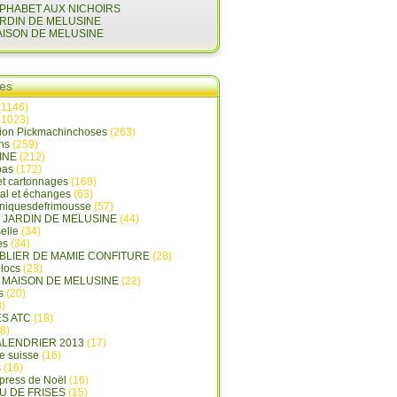
LPHABET AUX NICHOIRS
ARDIN DE MELUSINE
AISON DE MELUSINE
ies
(1146)
(1023)
tion Pickmachinchoses
(263)
ins
(259)
INE
(212)
pas
(172)
et cartonnages
(169)
tal et échanges
(63)
oniquesdefrimousse
(57)
E JARDIN DE MELUSINE
(44)
elle
(34)
es
(34)
ABLIER DE MAMIE CONFITURE
(28)
locs
(23)
A MAISON DE MELUSINE
(22)
s
(20)
)
ES ATC
(18)
8)
ALENDRIER 2013
(17)
e suisse
(16)
s
(16)
press de Noël
(16)
U DE FRISES
(15)