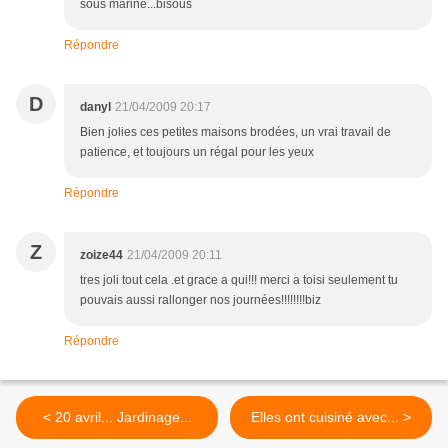
sous marine...bisous
Répondre
D
danyl
21/04/2009 20:17
Bien jolies ces petites maisons brodées, un vrai travail de
patience, et toujours un régal pour les yeux
Répondre
Z
zoize44
21/04/2009 20:11
tres joli tout cela .et grace a qui!!! merci a toisi seulement tu
pouvais aussi rallonger nos journées!!!!!!!!biz
Répondre
< 20 avril... Jardinage...
Elles ont cuisiné avec... >