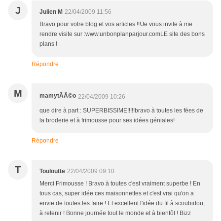
J
Julien M
22/04/2009 11:56
Bravo pour votre blog et vos articles !!!Je vous invite à me
rendre visite sur :www.unbonplanparjour.comLE site des bons
plans !
Répondre
M
mamytÃÂ©o
22/04/2009 10:26
que dire à part : SUPERBISSIME!!!!!bravo à toutes les fées de
la broderie et à frimousse pour ses idées géniales!
Répondre
T
Touloutte
22/04/2009 09:10
Merci Frimousse ! Bravo à toutes c'est vraiment superbe ! En
tous cas, super idée ces maisonnettes et c'est vrai qu'on a
envie de toutes les faire ! Et excellent l'idée du fil à scoubidou,
à retenir ! Bonne journée tout le monde et à bientôt ! Bizz