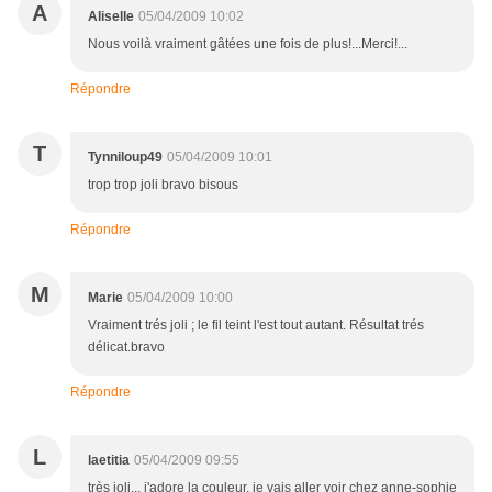
A
Aliselle
05/04/2009 10:02
Nous voilà vraiment gâtées une fois de plus!...Merci!...
Répondre
T
Tynniloup49
05/04/2009 10:01
trop trop joli bravo bisous
Répondre
M
Marie
05/04/2009 10:00
Vraiment trés joli ; le fil teint l'est tout autant. Résultat trés
délicat.bravo
Répondre
L
laetitia
05/04/2009 09:55
très joli... j'adore la couleur. je vais aller voir chez anne-sophie