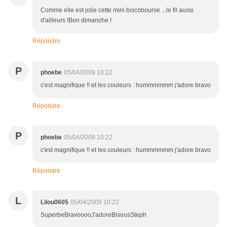
Comme elle est jolie cette mini biscobourse ...le fil aussi
d'ailleurs !Bon dimanche !
Répondre
P
phoebe
05/04/2009 10:22
c'est magnifique !! et les couleurs : hummmmmm j'adore bravo
Répondre
P
phoebe
05/04/2009 10:22
c'est magnifique !! et les couleurs : hummmmmm j'adore bravo
Répondre
L
Lilou0605
05/04/2009 10:22
SuperbeBravooooJ'adoreBisousSteph