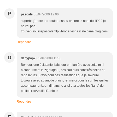
P
pascale
05/04/2009 12:06
superbe j'adore les couleursas-tu encore le nom du fil??? je
ne l'ai pas
trouvébisoussspascalehttp://broderiespascale.canalblog.com/
Répondre
D
danypop2
05/04/2009 11:58
Bonjour, une éclatante fraicheur printanière avec cette mini
bicobourse et le zigouigoui, ces couleurs sont trés belles et
reposantes. Bravo pour ces réalisations que je savoure
toujours avec autant de plaisir, et merci pour les grilles qui les
accompagnent.bon dimanche à toi et à toutes les "fans" de
petites xxxAmitiésDanielle
Répondre