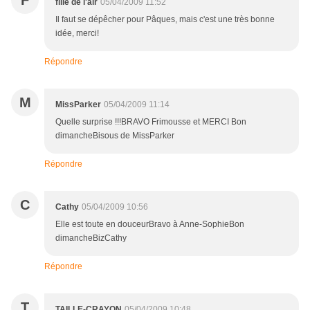
F
fille de l'air
05/04/2009 11:52
Il faut se dépêcher pour Pâques, mais c'est une très bonne
idée, merci!
Répondre
M
MissParker
05/04/2009 11:14
Quelle surprise !!!BRAVO Frimousse et MERCI Bon
dimancheBisous de MissParker
Répondre
C
Cathy
05/04/2009 10:56
Elle est toute en douceurBravo à Anne-SophieBon
dimancheBizCathy
Répondre
T
TAILLE-CRAYON
05/04/2009 10:48