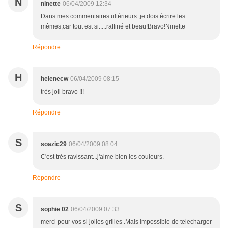
N
ninette
06/04/2009 12:34
Dans mes commentaires ultérieurs ,je dois écrire les
mêmes,car tout est si.....raffiné et beau!Bravo!Ninette
Répondre
H
helenecw
06/04/2009 08:15
très joli bravo !!!
Répondre
S
soazic29
06/04/2009 08:04
C'est très ravissant...j'aime bien les couleurs.
Répondre
S
sophie 02
06/04/2009 07:33
merci pour vos si jolies grilles .Mais impossible de telecharger