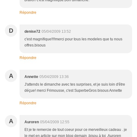
bravo!! c'est magnifique.bon dimanche.
Répondre
D
denise72
05/04/2009 13:52
c'est magnifique!!!!merci pour tous les modeles que tu nous
offres.bisous
Répondre
A
Annette
05/04/2009 13:36
J'attends le dimanche avec tes surprises, et je suis loin d'être
déçue! merci Frimousse, c'est SuperbeGros bisous Annette
Répondre
A
Auroren
05/04/2009 12:55
Et je te remercie de tout coeur pour ce merveilleux cadeau . je
le met en article sur mon blog demain .bisou à toi .Auroren