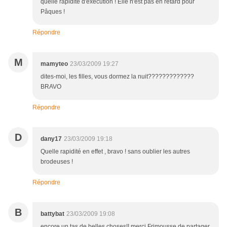
quelle rapidité d'exécution ! Elle n'est pas en retard pour
Pâques !
Répondre
M
mamyteo
23/03/2009 19:27
dites-moi, les filles, vous dormez la nuit?????????????
BRAVO
Répondre
D
dany17
23/03/2009 19:18
Quelle rapidité en effet , bravo ! sans oublier les autres
brodeuses !
Répondre
B
battybat
23/03/2009 19:08
encore un tas de belles choses!! merci Frimousse de partager