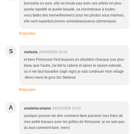
bonsoirtu es sure, elle ne brode pas avec ses orteils en plus -
quelle rapidité et quelle beauté, sa clochebravo à toutes -
vous faites des merveillesmerci pour les photos sous marines,
elle sont superbes,bonne soiréebisesnanou (dominique)
Répondre
S
stefania
24/03/2009 16:20
et bien Frimousse t'est toujours en ebulliton chacque jour plus
beau que l'autre, j'ai fait la cabine et apres la saison estivale,
ou il me faut travailler (sigh sigh) je vais continuer mon village
.Merci merci te groz biz Stefania
Répondre
A
anabelacampus
24/03/2009 13:01
quelqun pourrai me dire comment faire parvenir mes fotos de
mes petits travaux avec les grilles de frimousse. je ne sais pas
du tout comment faire. merci.