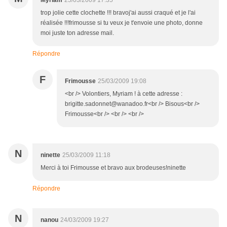
Myriam
25/03/2009 17:35
trop jolie cette clochette !!! bravoj'ai aussi craqué et je l'ai
réalisée !!!frimousse si tu veux je t'envoie une photo, donne
moi juste ton adresse mail.
Répondre
F
Frimousse
25/03/2009 19:08
<br /> Volontiers, Myriam ! à cette adresse :
brigitte.sadonnet@wanadoo.fr<br /> Bisous<br />
Frimousse<br /> <br /> <br />
N
ninette
25/03/2009 11:18
Merci à toi Frimousse et bravo aux brodeuses!ninette
Répondre
N
nanou
24/03/2009 19:27