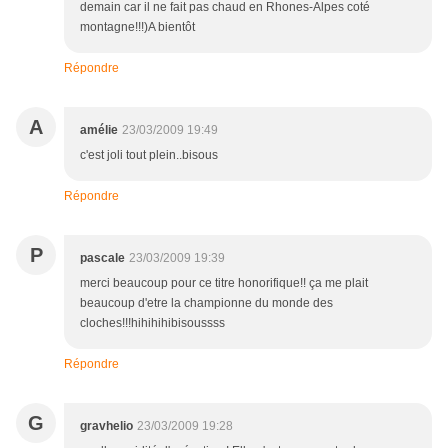
demain car il ne fait pas chaud en Rhones-Alpes coté
montagne!!!)A bientôt
Répondre
A
amélie
23/03/2009 19:49
c'est joli tout plein..bisous
Répondre
P
pascale
23/03/2009 19:39
merci beaucoup pour ce titre honorifique!! ça me plait
beaucoup d'etre la championne du monde des
cloches!!!hihihihibisoussss
Répondre
G
gravhelio
23/03/2009 19:28