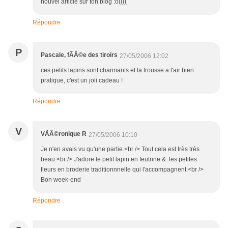
nouvel article sur ton blog :o((((
Répondre
P
Pascale, fÃÂ©e des tiroirs
27/05/2006 12:02
ces petits lapins sont charmants et la trousse a l'air bien
pratique, c'est un joli cadeau !
Répondre
V
VÃÂ©ronique R
27/05/2006 10:10
Je n'en avais vu qu'une partie.<br /> Tout cela est très très
beau.<br /> J'adore le petit lapin en feutrine & les petites
fleurs en broderie traditionnnelle qui l'accompagnent.<br />
Bon week-end
Répondre