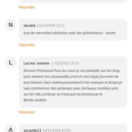
Répondre
N
nicolek
19/10/2008 13:11
que de merveilles réalisées avec tes grillesbisous nicole
Répondre
L
Lacour Josiane
17/10/2008 19:19
Bonsoir FrimousseTous les soirs je me précipite sur ton blog
pour admirer les nouveautés,c'est un vrai régal,j'ai envie de
tout réaliser mais malheureusement il me manque le temps,je
vais commencer des pinkeeps avec de beaux modèles pris
sur ton site,continue ce n'est que du bonheur,je te
félicite.Amitiès
Répondre
A
asraelle13
14/10/2008 20:50