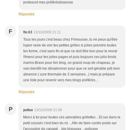
portesont mes préférésbiserose
Répondre
F
flo 63
13/10/2008 21:11
Tous les jours c'est beau chez Frimousse, tu ne peux qu'être
hyper ravie de voir tes petites grilles si jolies prendre toutes
les forme, c'est sans fin et que ce doit être bon pour le moral
!!!merci pour tes jolies pages et puis toujours ces jolis fonds
marins.Bravo pour ton blog, un grand coup de chapeau, je
vais bientôt me désabonner pour que ce soit gérable pdt mon
absence ( cure thermale de 3 semaines...) mais je prépare
une liste pour revenir vers mes blogs préférés....
Répondre
P
pollux
13/10/2008 21:06
Merci à toi pour toutes ces adorables grillettes ...Et oui dans le
petit coussin c'est bien du riz ...Afin de faire contre poids sur
l'accoudoir du canapé ...big bisouxxx ...polluxxx