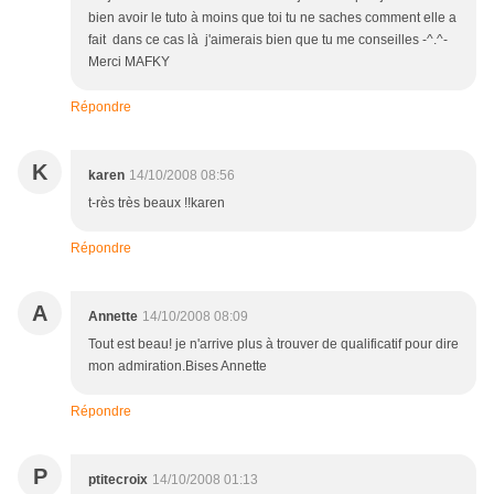
bien avoir le tuto à moins que toi tu ne saches comment elle a
fait dans ce cas là j'aimerais bien que tu me conseilles -^.^-
Merci MAFKY
Répondre
K
karen
14/10/2008 08:56
t-rès très beaux !!karen
Répondre
A
Annette
14/10/2008 08:09
Tout est beau! je n'arrive plus à trouver de qualificatif pour dire
mon admiration.Bises Annette
Répondre
P
ptitecroix
14/10/2008 01:13